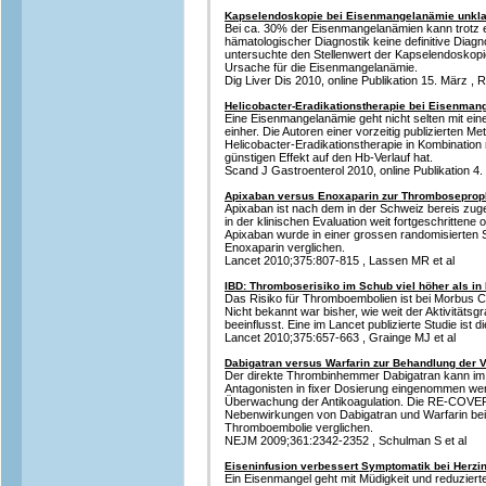
Kapselendoskopie bei Eisenmangelanämie unkla
Bei ca. 30% der Eisenmangelanämien kann trotz 
hämatologischer Diagnostik keine definitive Diagn
untersuchte den Stellenwert der Kapselendoskopie
Ursache für die Eisenmangelanämie.
Dig Liver Dis 2010, online Publikation 15. März , R
Helicobacter-Eradikationstherapie bei Eisenman
Eine Eisenmangelanämie geht nicht selten mit einer
einher. Die Autoren einer vorzeitig publizierten M
Helicobacter-Eradikationstherapie in Kombination 
günstigen Effekt auf den Hb-Verlauf hat.
Scand J Gastroenterol 2010, online Publikation 4.
Apixaban versus Enoxaparin zur Thromboseprop
Apixaban ist nach dem in der Schweiz bereis zu
in der klinischen Evaluation weit fortgeschrittene o
Apixaban wurde in einer grossen randomisierten 
Enoxaparin verglichen.
Lancet 2010;375:807-815 , Lassen MR et al
IBD: Thromboserisiko im Schub viel höher als in
Das Risiko für Thromboembolien ist bei Morbus Cr
Nicht bekannt war bisher, wie weit der Aktivitäts
beeinflusst. Eine im Lancet publizierte Studie ist
Lancet 2010;375:657-663 , Grainge MJ et al
Dabigatran versus Warfarin zur Behandlung der
Der direkte Thrombinhemmer Dabigatran kann im
Antagonisten in fixer Dosierung eingenommen we
Überwachung der Antikoagulation. Die RE-COVER
Nebenwirkungen von Dabigatran und Warfarin bei
Thromboembolie verglichen.
NEJM 2009;361:2342-2352 , Schulman S et al
Eiseninfusion verbessert Symptomatik bei Herzi
Ein Eisenmangel geht mit Müdigkeit und reduzierte