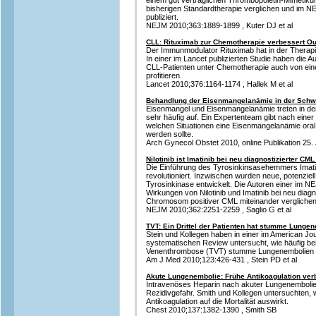
einem gut verträglichen Thrombopoietin-Mimetiku
bisherigen Standardtherapie verglichen und im N
publiziert.
NEJM 2010;363:1889-1899 , Kuter DJ et al
CLL: Rituximab zur Chemotherapie verbessert O
Der Immunmodulator Rituximab hat in der Therap
In einer im Lancet publizierten Studie haben die
CLL-Patienten unter Chemotherapie auch von ein
profitieren.
Lancet 2010;376:1164-1174 , Hallek M et al
Behandlung der Eisenmangelanämie in der Schw
Eisenmangel und Eisenmangelanämie treten in d
sehr häufig auf. Ein Expertenteam gibt nach einer
welchen Situationen eine Eisenmangelanämie oral
werden sollte.
Arch Gynecol Obstet 2010, online Publikation 25. 
Nilotinib ist Imatinib bei neu diagnostizierter CM
Die Einführung des Tyrosinkinsasehemmers Imati
revolutioniert. Inzwischen wurden neue, potenzie
Tyrosinkinase entwickelt. Die Autoren einer im NE
Wirkungen von Nilotinib und Imatinib bei neu diagno
Chromosom positiver CML miteinander verglichen
NEJM 2010;362:2251-2259 , Saglio G et al
TVT: Ein Drittel der Patienten hat stumme Lunge
Stein und Kollegen haben in einer im American Jou
systematischen Review untersucht, wie häufig bei 
Venenthrombose (TVT) stumme Lungenembolien 
Am J Med 2010;123:426-431 , Stein PD et al
Akute Lungenembolie: Frühe Antikoagulation ve
Intravenöses Heparin nach akuter Lungenembolie r
Rezidivgefahr. Smith und Kollegen untersuchten, 
Antikoagulation auf die Mortalität auswirkt.
Chest 2010;137:1382-1390 , Smith SB