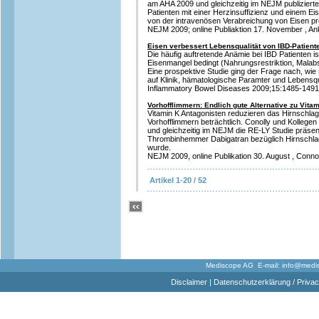
am AHA 2009 und gleichzeitig im NEJM publizierte
Patienten mit einer Herzinsuffizienz und einem E
von der intravenösen Verabreichung von Eisen pro
NEJM 2009; online Publiaktion 17. November , An
Eisen verbessert Lebensqualität von IBD-Patient
Die häufig auftretende Anämie bei IBD Patienten is
Eisenmangel bedingt (Nahrungsrestriktion, Malabso
Eine prospektive Studie ging der Frage nach, wie
auf Klinik, hämatologische Paramter und Lebensqu
Inflammatory Bowel Diseases 2009;15:1485-1491 
Vorhofflimmern: Endlich gute Alternative zu Vita
Vitamin K Antagonisten reduzieren das Hirnschlagr
Vorhofflimmern beträchtlich. Conolly und Kolleg
und gleichzeitig im NEJM die RE-LY Studie präsenti
Thrombinhemmer Dabigatran bezüglich Hirnschlag
wurde.
NEJM 2009, online Publikation 30. August , Connol
Artikel 1-20 / 52
Mediscope AG E-mail:
info@medi
Disclaimer
|
Datenschutzerklärung / Privac