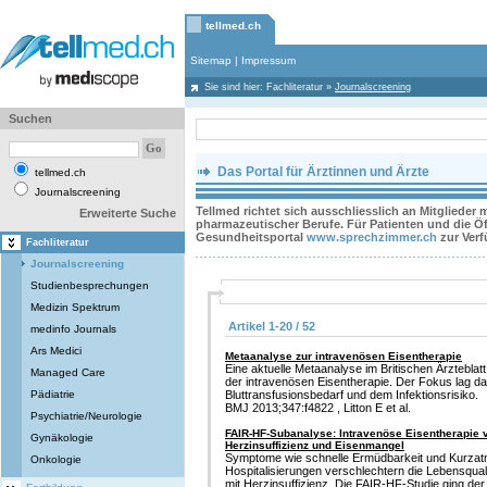
tellmed.ch
Sitemap
|
Impressum
Sie sind hier:
Fachliteratur
»
Journalscreening
Suchen
Das Portal für Ärztinnen und Ärzte
tellmed.ch
Journalscreening
Tellmed richtet sich ausschliesslich an Mitglieder
Erweiterte Suche
pharmazeutischer Berufe. Für Patienten und die Öff
Gesundheitsportal
www.sprechzimmer.ch
zur Ver
Fachliteratur
Journalscreening
Studienbesprechungen
Medizin Spektrum
Artikel 1-20 / 52
medinfo Journals
Ars Medici
Metaanalyse zur intravenösen Eisentherapie
Eine aktuelle Metaanalyse im Britischen Ärzteblatt 
Managed Care
der intravenösen Eisentherapie. Der Fokus lag d
Pädiatrie
Bluttransfusionsbedarf und dem Infektionsrisiko.
BMJ 2013;347:f4822 , Litton E et al.
Psychiatrie/Neurologie
FAIR-HF-Subanalyse: Intravenöse Eisentherapie v
Gynäkologie
Herzinsuffizienz und Eisenmangel
Symptome wie schnelle Ermüdbarkeit und Kurzatm
Onkologie
Hospitalisierungen verschlechtern die Lebensqual
mit Herzinsuffizienz. Die FAIR-HF-Studie ging de