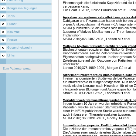
Fortbildung
Eisenmangels die funktionelle Kapazität und die L
verbessern kann.
Kongresse/Tagungen
Eur Heart J. 2012, Online Publikation am 31. Janua
Tools
Apixaban, ein weiteres sehr effektives orales An
Dabigatran und Rivaroxaban haben sich bereits al
Humor
oralen Antikoagulation mit Vitamin-K Antagoniste
NEJM publizierten Studie erwies sich nun ein dritt
äusserst effektives Medikament zur Thrombosep
Kolumne
Implantation.
NEJM 2010;363:2487-2498 , Lassen MR et al
Presse
Multiples Myelom: Patienten profitieren von Zole
Gesundheitsrecht
Bisphosphonate reduzieren das Risiko für Skelett
Knochentumoren. Für die Zoledronsäure wurden z
Links
Eigenschaften nachgewiesen. In einer grossen St
Zoledronsäure auf den Outcome von Patienten m
untersucht.
Lancet 2010;376:1989-1999 , Morgan GJ et al
Zum Patientenportal
Alzheimer: Intrazerebrales Blutungsrisiko scheint
In einer randomisierten Studie wurde bei Patiente
für intrazerebrale Blutungen festgestellt. Nun ha
medizinische Literatur nach Hinweisen für ein
intrazerebralen Blutungen und Aspirinexposition b
Stroke 2010;41:2690-2692 , Thoonsen H et al
Mortalität nach Stammzelltransplantation stark g
In den letzten 10 Jahren wurden erhebliche Fort
Patienten, welche sich einer Stammzelltransplanta
einer im NEJM publizierten Studie wurde nun unter
auch in besseren Therapieresultaten äussern.
NEJM 2010; 363:2091-2101 , Gooley TA et al
Immunthrombozytopenie: Endlich eine effektiver
Die Inzidenz der Immunthrombozytopenie (ITP) be
Die Autoren einer randomisierten Studie haben die 