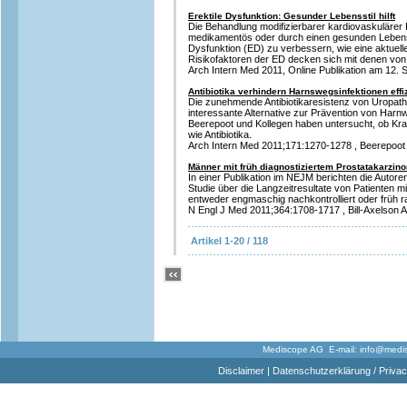
Erektile Dysfunktion: Gesunder Lebensstil hilft
Die Behandlung modifizierbarer kardiovaskulärer R
medikamentös oder durch einen gesunden Lebenssti
Dysfunktion (ED) zu verbessern, wie eine aktuell
Risikofaktoren der ED decken sich mit denen von
Arch Intern Med 2011, Online Publikation am 12. 
Antibiotika verhindern Harnswegsinfektionen effi
Die zunehmende Antibiotikaresistenz von Uropath
interessante Alternative zur Prävention von Harn
Beerepoot und Kollegen haben untersucht, ob Kran
wie Antibiotika.
Arch Intern Med 2011;171:1270-1278 , Beerepoot 
Männer mit früh diagnostiziertem Prostatakarzino
In einer Publikation im NEJM berichten die Autore
Studie über die Langzeitresultate von Patienten mi
entweder engmaschig nachkontrolliert oder früh r
N Engl J Med 2011;364:1708-1717 , Bill-Axelson A 
Artikel 1-20 / 118
Mediscope AG E-mail:
info@medi
Disclaimer
|
Datenschutzerklärung / Privac