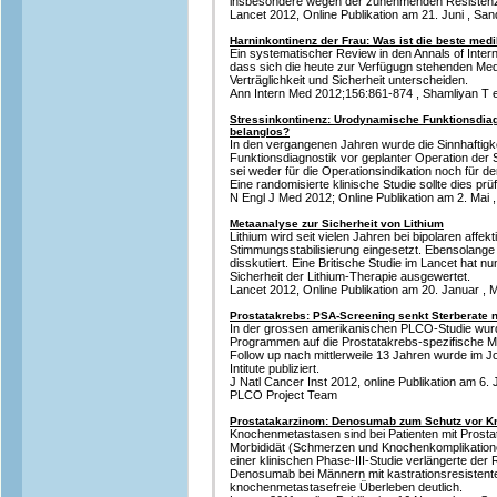
insbesondere wegen der zunehmenden Resisten
Lancet 2012, Online Publikation am 21. Juni , Sand
Harninkontinenz der Frau: Was ist die beste me
Ein systematischer Review in den Annals of Inte
dass sich die heute zur Verfügugn stehenden Medi
Verträglichkeit und Sicherheit unterscheiden.
Ann Intern Med 2012;156:861-874 , Shamliyan T et
Stressinkontinenz: Urodynamische Funktionsdiagn
belanglos?
In den vergangenen Jahren wurde die Sinnhaftig
Funktionsdiagnostik vor geplanter Operation der S
sei weder für die Operationsindikation noch für d
Eine randomisierte klinische Studie sollte dies prü
N Engl J Med 2012; Online Publikation am 2. Mai 
Metaanalyse zur Sicherheit von Lithium
Lithium wird seit vielen Jahren bei bipolaren affe
Stimmungsstabilisierung eingesetzt. Ebensolange
disskutiert. Eine Britische Studie im Lancet hat nu
Sicherheit der Lithium-Therapie ausgewertet.
Lancet 2012, Online Publikation am 20. Januar , M
Prostatakrebs: PSA-Screening senkt Sterberate n
In der grossen amerikanischen PLCO-Studie wurd
Programmen auf die Prostatakrebs-spezifische Mor
Follow up nach mittlerweile 13 Jahren wurde im Jo
Intitute publiziert.
J Natl Cancer Inst 2012, online Publikation am 6. J
PLCO Project Team
Prostatakarzinom: Denosumab zum Schutz vor 
Knochenmetastasen sind bei Patienten mit Prosta
Morbididät (Schmerzen und Knochenkomplikationen)
einer klinischen Phase-III-Studie verlängerte de
Denosumab bei Männern mit kastrationsresisten
knochenmetastasefreie Überleben deutlich.