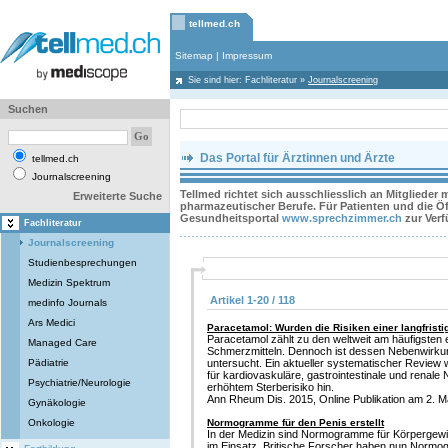
tellmed.ch
Sitemap
|
Impressum
Sie sind hier:
Fachliteratur
»
Journalscreening
Suchen
Das Portal für Ärztinnen und Ärzte
tellmed.ch
Journalscreening
Tellmed richtet sich ausschliesslich an Mitglieder
Erweiterte Suche
pharmazeutischer Berufe. Für Patienten und die Öff
Gesundheitsportal
www.sprechzimmer.ch
zur Ver
Fachliteratur
Journalscreening
Studienbesprechungen
Medizin Spektrum
Artikel 1-20 / 118
medinfo Journals
Ars Medici
Paracetamol: Wurden die Risiken einer langfrist
Paracetamol zählt zu den weltweit am häufigsten
Managed Care
Schmerzmitteln. Dennoch ist dessen Nebenwirkun
Pädiatrie
untersucht. Ein aktueller systematischer Review w
für kardiovaskuläre, gastrointestinale und renal
Psychiatrie/Neurologie
erhöhtem Sterberisiko hin.
Ann Rheum Dis. 2015, Online Publikation am 2. Mä
Gynäkologie
Onkologie
Normogramme für den Penis erstellt
In der Medizin sind Normogramme für Körpergew
im Einsatz. Britische Forscher haben nun Normo