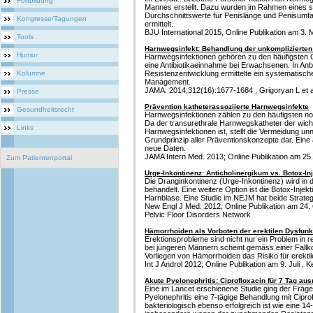
Fortbildung
Mannes erstellt. Dazu wurden im Rahmen eines 
Durchschnittswerte für Penislänge und Penisumf
Kongresse/Tagungen
ermittelt.
BJU International 2015, Online Publikation am 3. M
Tools
Harnwegsinfekt: Behandlung der unkomplizierten 
Humor
Harnwegsinfektionen gehören zu den häufigsten 
eine Antibiotikaeinnahme bei Erwachsenen. In A
Kolumne
Resistenzentwicklung ermittelte ein systematisc
Management.
JAMA. 2014;312(16):1677-1684 , Grigoryan L et a
Presse
Prävention katheterassoziierte Harnwegsinfekte
Gesundheitsrecht
Harnwegsinfektionen zählen zu den häufigsten no
Da der transurethrale Harnwegskatheter der wicht
Links
Harnwegsinfektionen ist, stellt die Vermeidung un
Grundprinzip aller Präventionskonzepte dar. Eine 
neue Daten.
JAMA Intern Med. 2013; Online Publikation am 25. 
Zum Patientenportal
Urge-Inkontinenz: Anticholinergikum vs. Botox-In
Die Dranginkontinenz (Urge-Inkontinenz) wird in d
behandelt. Eine weitere Option ist die Botox-Injek
Harnblase. Eine Studie im NEJM hat beide Strateg
New Engl J Med. 2012; Online Publikation am 24. O
Pelvic Floor Disorders Network
Hämorrhoiden als Vorboten der erektilen Dysfunk
Erektionsprobleme sind nicht nur ein Problem in 
bei jüngeren Männern scheint gemäss einer Fallko
Vorliegen von Hämorrhoiden das Risiko für erekti
Int J Androl 2012; Online Publikation am 9. Juli , Kel
Akute Pyelonephritis: Ciprofloxacin für 7 Tag au
Eine im Lancet erschienene Studie ging der Frage
Pyelonephritis eine 7-tägige Behandlung mit Ciprof
bakteriologisch ebenso erfolgreich ist wie eine 1