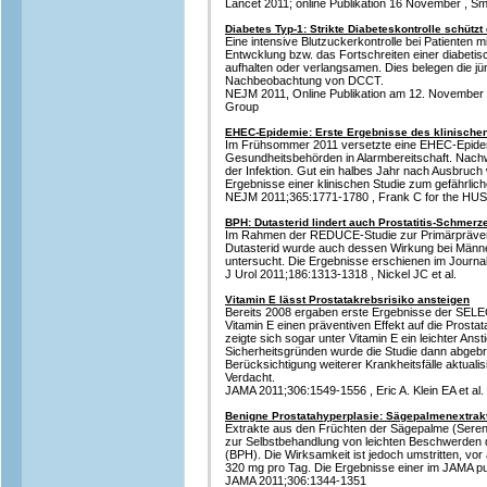
Lancet 2011; online Publikation 16 November , Smi
Diabetes Typ-1: Strikte Diabeteskontrolle schützt 
Eine intensive Blutzuckerkontrolle bei Patienten 
Entwcklung bzw. das Fortschreiten einer diabetis
aufhalten oder verlangsamen. Dies belegen die j
Nachbeobachtung von DCCT.
NEJM 2011, Online Publikation am 12. Novembe
Group
EHEC-Epidemie: Erste Ergebnisse des klinische
Im Frühsommer 2011 versetzte eine EHEC-Epidem
Gesundheitsbehörden in Alarmbereitschaft. Nach
der Infektion. Gut ein halbes Jahr nach Ausbruc
Ergebnisse einer klinischen Studie zum gefährlich
NEJM 2011;365:1771-1780 , Frank C for the HUS 
BPH: Dutasterid lindert auch Prostatitis-Schmerz
Im Rahmen der REDUCE-Studie zur Primärprävent
Dutasterid wurde auch dessen Wirkung bei Männe
untersucht. Die Ergebnisse erschienen im Journal
J Urol 2011;186:1313-1318 , Nickel JC et al.
Vitamin E lässt Prostatakrebsrisiko ansteigen
Bereits 2008 ergaben erste Ergebnisse der SELE
Vitamin E einen präventiven Effekt auf die Prosta
zeigte sich sogar unter Vitamin E ein leichter Ans
Sicherheitsgründen wurde die Studie dann abgebr
Berücksichtigung weiterer Krankheitsfälle aktuali
Verdacht.
JAMA 2011;306:1549-1556 , Eric A. Klein EA et al.
Benigne Prostatahyperplasie: Sägepalmenextrakt
Extrakte aus den Früchten der Sägepalme (Serenoa
zur Selbstbehandlung von leichten Beschwerden 
(BPH). Die Wirksamkeit ist jedoch umstritten, vor 
320 mg pro Tag. Die Ergebnisse einer im JAMA publ
JAMA 2011;306:1344-1351