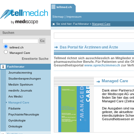
tellmed.ch
Sitemap
|
Impressum
Sie sind hier:
Fachliteratur
»
Managed Care
Suchen
Das Portal für Ärztinnen und Ärzte
tellmed.ch
Managed Care
Tellmed richtet sich ausschliesslich an Mitglieder
Erweiterte Suche
pharmazeutischer Berufe. Für Patienten und die Öff
Gesundheitsportal
www.sprechzimmer.ch
zur Ver
Fachliteratur
Journalscreening
Studienbesprechungen
Managed Care
Medizin Spektrum
Dank einer Partnersc
medinfo Journals
der Mediscope AG und
Ars Medici
finden Sie hier das onl
Managed Care (Zeitr
Managed Care
Die Ausgaben sind n
Pädiatrie
gelistet, die aktuellst
Psychiatrie/Neurologie
interdisziplinäre Schwe
Gesundheitswesen ers
Gynäkologie
Onkologie