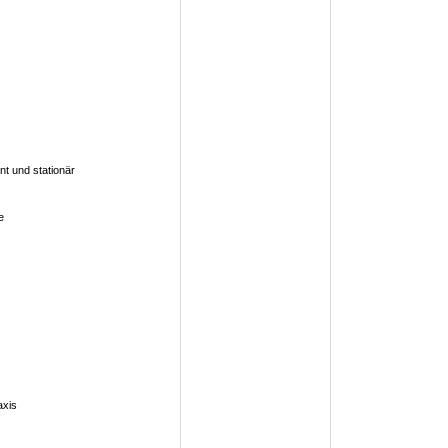
t und stationär
e
axis