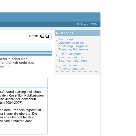
09. August 2026
Nützliches
Schrift:
Fachportal
Gastroenterologie:
Abklärung, Diagnose
Therapie, Prävention
Eisen-Fachportal:
Eisenmangel und
 medizinischer und
Eisenmangelanämie
entlichkeit steht das
Sprechzimmer:
fügung.
Patientenratgeber
haftsvereinbarung zwischen
 den Rosenfluh Publikationen
ine-Archiv der Zeitschrift
aum 2004-2007).
ach dem Erscheinungsdatum
e ist immer die oberste. Die
izer Zeitschrift für das
chien 8 mal pro Jahr.