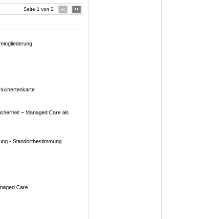
Seite 1 von 2
eingliederung
sichertenkarte
icherheit – Managed Care als
rung - Standortbestimmung
anaged Care