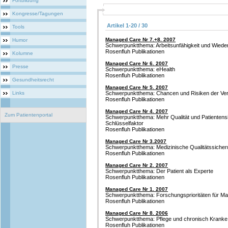
Fortbildung
Kongresse/Tagungen
Artikel 1-20 / 30
Tools
Managed Care Nr 7.+8. 2007
Humor
Schwerpunktthema: Arbeitsunfähigkeit und Wieder
Rosenfluh Publikationen
Kolumne
Managed Care Nr 6. 2007
Presse
Schwerpunktthema: eHealth
Rosenfluh Publikationen
Gesundheitsrecht
Managed Care Nr 5. 2007
Links
Schwerpunktthema: Chancen und Risiken der Ver
Rosenfluh Publikationen
Managed Care Nr 4. 2007
Zum Patientenportal
Schwerpunktthema: Mehr Qualität und Patientens
Schlüsselfaktor
Rosenfluh Publikationen
Managed Care Nr 3.2007
Schwerpunktthema: Medizinische Qualitätssiche
Rosenfluh Publikationen
Managed Care Nr 2. 2007
Schwerpunktthema: Der Patient als Experte
Rosenfluh Publikationen
Managed Care Nr 1. 2007
Schwerpunktthema: Forschungsprioritäten für M
Rosenfluh Publikationen
Managed Care Nr 8. 2006
Schwerpunktthema: Pflege und chronisch Kranke
Rosenfluh Publikationen