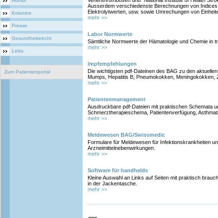
Venenthrombosen und "National Institute of Health Stro
Humor
Ausserdem verschiedenste Berechnungen von Indices,
Elektrolytwerten, usw. sowie Umrechungen von Einheit
Kolumne
mehr >>
Presse
Labor Normwerte
Gesundheitsrecht
Sämtliche Normwerte der Hämatologie und Chemie in trad
mehr >>
Links
Impfempfehlungen
Die wichtigsten pdf-Dateinen des BAG zu den aktuell
Zum Patientenportal
Mumps, Hepatitis B, Pneumokokken, Meningokokken, Z
mehr >>
Patientenmanagement
Ausdruckbare pdf-Dateien mit praktischen Schemata 
Schmerztherapieschema, Patientenverfügung, Asthmata
mehr >>
Meldewesen BAG/Swissmedic
Formulare für Meldewesen für Infektionskrankheiten 
Arzneimittelnebenwirkungen.
mehr >>
Software für handhelds
Kleine Auswahl an Links auf Seiten mit praktisch brau
in der Jackentasche.
mehr >>