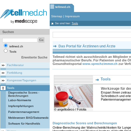
tellmed.ch
Sitemap
|
Impressum
Sie sind hier:
Tools
Suchen
Das Portal für Ärztinnen und Ärzte
tellmed.ch
Tools
Tellmed richtet sich ausschliesslich an Mitglieder
Erweiterte Suche
pharmazeutischer Berufe. Für Patienten und die Öff
Gesundheitsportal
www.sprechzimmer.ch
zur Ver
Fachliteratur
Fortbildung
Tools
Kongresse/Tagungen
Tools
Werkzeuge für den
Erspart Ihnen zeitra
Diagnostische Scores -
Berechnungen
Schreibtisch und erle
Patientenmanagemen
Labor-Normwerte
Impfempfehlungen
© angellodeco / Fotolia
Patientenmanagement
Meldewesen BAG/Swissmedic
Diagnostische Scores und Berechnungen
Software für Handhelds
Online-Berechnung der Wahrscheinlichkeiten für Lunge