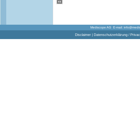
Mediscope AG E-mail:
info@medi
Disclaimer
|
Datenschutzerklärung / Privac