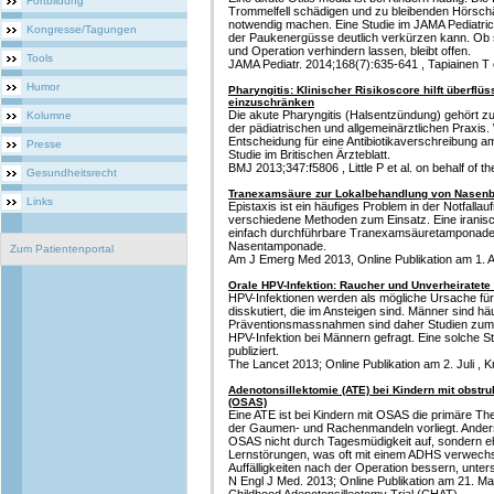
Fortbildung
Trommelfell schädigen und zu bleibenden Hörschäd
notwendig machen. Eine Studie im JAMA Pediatrics
Kongresse/Tagungen
der Paukenergüsse deutlich verkürzen kann. Ob
und Operation verhindern lassen, bleibt offen.
Tools
JAMA Pediatr. 2014;168(7):635-641 , Tapiainen T e
Humor
Pharyngitis: Klinischer Risikoscore hilft überflüs
einzuschränken
Die akute Pharyngitis (Halsentzündung) gehört z
Kolumne
der pädiatrischen und allgemeinärztlichen Praxis.
Entscheidung für eine Antibiotikaverschreibung a
Presse
Studie im Britischen Ärzteblatt.
BMJ 2013;347:f5806 , Little P et al. on behalf of 
Gesundheitsrecht
Tranexamsäure zur Lokalbehandlung von Nasenb
Links
Epistaxis ist ein häufiges Problem in der Notfalla
verschiedene Methoden zum Einsatz. Eine iranisc
einfach durchführbare Tranexamsäuretamponade
Nasentamponade.
Zum Patientenportal
Am J Emerg Med 2013, Online Publikation am 1. Au
Orale HPV-Infektion: Raucher und Unverheiratete 
HPV-Infektionen werden als mögliche Ursache fü
disskutiert, die im Ansteigen sind. Männer sind häu
Präventionsmassnahmen sind daher Studien zum n
HPV-Infektion bei Männern gefragt. Eine solche St
publiziert.
The Lancet 2013; Online Publikation am 2. Juli , K
Adenotonsillektomie (ATE) bei Kindern mit obst
(OSAS)
Eine ATE ist bei Kindern mit OSAS die primäre The
der Gaumen- und Rachenmandeln vorliegt. Anders 
OSAS nicht durch Tagesmüdigkeit auf, sondern e
Lernstörungen, was oft mit einem ADHS verwechsel
Auffälligkeiten nach der Operation bessern, unte
N Engl J Med. 2013; Online Publikation am 21. Mai 