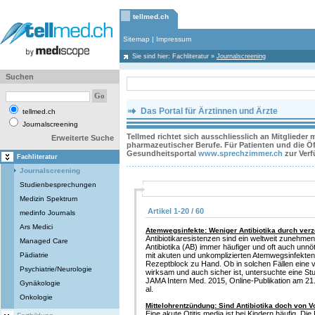
tellmed.ch
Sitemap
|
Impressum
Sie sind hier:
Fachliteratur
»
Journalscreening
Suchen
Das Portal für Ärztinnen und Ärzte
tellmed.ch
Journalscreening
Tellmed richtet sich ausschliesslich an Mitglieder
Erweiterte Suche
pharmazeutischer Berufe. Für Patienten und die Öff
Gesundheitsportal
www.sprechzimmer.ch
zur Ver
Fachliteratur
Journalscreening
Studienbesprechungen
Medizin Spektrum
Artikel 1-20 / 60
medinfo Journals
Ars Medici
Atemwegsinfekte: Weniger Antibiotika durch ver
Antibiotikaresistenzen sind ein weltweit zuneh
Managed Care
Antibiotika (AB) immer häufiger und oft auch unnö
Pädiatrie
mit akuten und unkomplizierten Atemwegsinfekten
Rezeptblock zu Hand. Ob in solchen Fällen eine v
Psychiatrie/Neurologie
wirksam und auch sicher ist, untersuchte eine St
JAMA Intern Med. 2015, Online-Publikation am 21
Gynäkologie
al.
Onkologie
Mittelohrentzündung: Sind Antibiotika doch von Vo
Eine akute Otitis media ist bei Kindern häufig. 