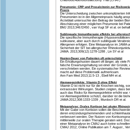
Childhood Adenotonsillectomy Trial (CHAT)
Pneumonie: CRP und Procalcitonin zur Risikopräd
Praxis
Die Unterscheidung zwischen unkomplizierten In
Pneumonien ist in der Allgemeinpraxis häufig ansp
Ärzteblatt untersuchte den Beitrag der beiden Bi
Abschätzung einer möglichen Pneumonie bei Pati
BMJ 2013;346:f2450 , van Vugt SF et al. on beha
Sublinguale Immuntherapie effektiv bei allergisc
Die spezifische Immuntherapie (Hyposensibilisieru
subkutane, aber auch durch sublinguale Verabrei
Allergenen erfolgen. Eine Metaanalyse im JAMA u
Sicherheit der SIT bei allergischer Rhinokonjunkti
JAMA. 2013;309(12):1278-1288 , Lin SY et al
Husten-Dauer von Patienten oft unterschätzt
Ein Erkältungshusten dauert oft länger, als viele
falsche Erwartungshaltung sei einer der Gründe, w
verschrieben werden. Ein systematischer Review 
macht auf diese Problematik aufmerksam.
Ann Fam Med 2013;11:5-13 , Ebell MH et al.
Atemwegsinfekte: Vitamin D ohne Effekt
Vitamin D ist nicht nur für die Knochen wichtig, s
extraossäre Wirkungen. Studien zeigten, dass be
auch das Risiko für Atemwegsinfekte erhöht war. 
vor Atemwegsinfekte schützt, darüber ist die bishe
JAMA 2012;308:1333-1339 , Murdoch DR et al.
Metaanalyse: Orales Kortison bei akuter Rhinosin
Mit der Gabe von Kortision sollen die Beschwerde
deren entzündungshemmenden und schleimhauta
verbessert werden. Der Nutzen von Kortisonspray
mittlerweile zur oralen Therapie geraten wird. Doc
einer Metaanalyse im CMAJ auch keine schneller
CMAJ 2012, Online Publikation am 7. August , Ve