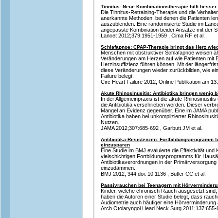
Tinnitus: Neue Kombinationstherapie hilft bess
Die Tinnitus-Retraining-Therapie und die Verhalte
anerkannte Methoden, bei denen die Patienten ler
auszublenden. Eine randomisierte Studie im Lancet 
angepasste Kombination beider Ansätze mit der S
Lancet 2012;379:1951-1959 , Cima RF et al.
Schlafapnoe: CPAP-Therapie bringt das Herz wie
Menschen mit obstruktiver Schlafapnoe weisen ähnl
Veränderungen am Herzen auf wie Patienten mit B
Herzinsuffizienz führen können. Mit der längerfri
diese Veränderungen wieder zurückbilden, wie eine
Failure belegt.
Circ Heart Failure 2012, Online Publikation am 13. 
Akute Rhinosinusitis: Antibiotika bringen wenig b
In der Allgemeinpraxis ist die akute Rhinosinusiti
die Antibiotika verschrieben werden. Dieser verbr
Mangel an Evidenz gegenüber. Eine im JAMA publiz
Antibiotika haben bei unkomplizierter Rhinosinusit
Nutzen.
JAMA 2012;307:685-692 , Garbutt JM et al.
Antibiotika-Resistenzen: Fortbildungsprogramm für
einzusparen
Eine Studie im BMJ evaluierte die Effektivität und
vielschichtigen Fortbildungsprogramms für Hausä
Antibiotikaverordnungen in der Primärversorgung 
einzudämmen.
BMJ 2012; 344 doi: 10.1136 , Butler CC et al.
Passivrauchen bei Teenagern mit Hörverminderun
Kinder, welche chronisch Rauch ausgesetzt sind, l
haben die Autoren einer Studie belegt, dass rauch
Audiometrie auch häufiger eine Hörverminderung 
Arch Otolaryngol Head Neck Surg 2011;137:655-66