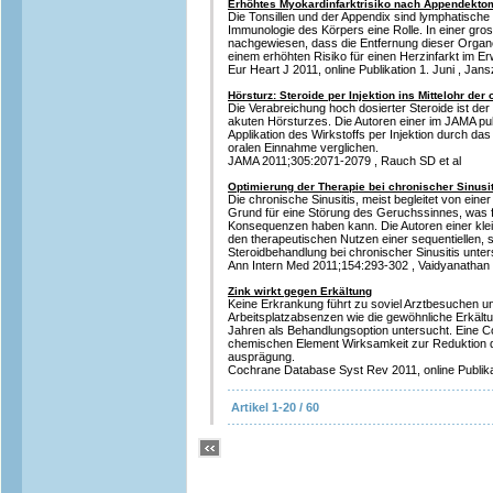
Erhöhtes Myokardinfarktrisiko nach Appendektom
Die Tonsillen und der Appendix sind lymphatische
Immunologie des Körpers eine Rolle. In einer gr
nachgewiesen, dass die Entfernung dieser Organ
einem erhöhten Risiko für einen Herzinfarkt im Er
Eur Heart J 2011, online Publikation 1. Juni , Jansz
Hörsturz: Steroide per Injektion ins Mittelohr der
Die Verabreichung hoch dosierter Steroide ist de
akuten Hörsturzes. Die Autoren einer im JAMA pub
Applikation des Wirkstoffs per Injektion durch das 
oralen Einnahme verglichen.
JAMA 2011;305:2071-2079 , Rauch SD et al
Optimierung der Therapie bei chronischer Sinusit
Die chronische Sinusitis, meist begleitet von eine
Grund für eine Störung des Geruchssinnes, was 
Konsequenzen haben kann. Die Autoren einer kle
den therapeutischen Nutzen einer sequentiellen,
Steroidbehandlung bei chronischer Sinusitis unter
Ann Intern Med 2011;154:293-302 , Vaidyanathan S
Zink wirkt gegen Erkältung
Keine Erkrankung führt zu soviel Arztbesuchen u
Arbeitsplatzabsenzen wie die gewöhnliche Erkältun
Jahren als Behandlungsoption untersucht. Eine C
chemischen Element Wirksamkeit zur Reduktion 
ausprägung.
Cochrane Database Syst Rev 2011, online Publika
Artikel 1-20 / 60