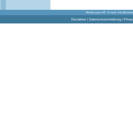
Mediscope AG E-mail:
info@medi
Disclaimer
|
Datenschutzerklärung / Privac