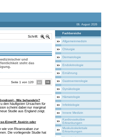
06. August 2026
Fachbereiche
Schrift:
Allgemeinmedizin
Chirurgie
Dermatologie
 medizinischer und
entlichkeit steht das
Endokrinologie
fügung.
Ernährung
Gastroenterologie
Seite 1 von 120
Gynäkologie
Hämatologie
Syndrom) - Wie behandeln?
u den häufigsten Ursachen für
Infektiologie
ion scheint dabei nur marginal
neue Studie aus England zeigt.
Innere Medizin
Kardiovaskuläre
e-Eingriff: Aspirin oder
Erkrankungen
Muskuloskelettale
in wie von Rivaroxaban zur
Erkrankungen
nen. Die vorliegende Studie hat