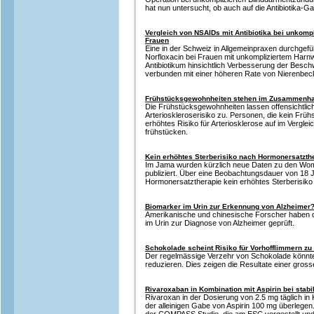
hat nun untersucht, ob auch auf die Antibiotika-G
Vergleich von NSAIDs mit Antibiotika bei unkomp
Frauen
Eine in der Schweiz in Allgemeinpraxen durchgefüh
Norfloxacin bei Frauen mit unkompliziertem Harn
Antibiotikum hinsichtlich Verbesserung der Besc
verbunden mit einer höheren Rate von Nierenbe
Frühstücksgewohnheiten stehen im Zusammenhang
Die Frühstücksgewohnheiten lassen offensichtli
Arterioskleroserisiko zu. Personen, die kein Frü
erhöhtes Risiko für Arteriosklerose auf im Vergle
frühstücken.
Kein erhöhtes Sterberisiko nach Hormonersatzth
Im Jama wurden kürzlich neue Daten zu den Women
publiziert. Über eine Beobachtungsdauer von 18 J
Hormonersatztherapie kein erhöhtes Sterberisiko 
Biomarker im Urin zur Erkennung von Alzheimer
Amerikanische und chinesische Forscher haben di
im Urin zur Diagnose von Alzheimer geprüft.
Schokolade scheint Risiko für Vorhofflimmern zu 
Der regelmässige Verzehr von Schokolade könnte 
reduzieren. Dies zeigen die Resultate einer gros
Rivaroxaban in Kombination mit Aspirin bei stabi
Rivaroxan in der Dosierung von 2.5 mg täglich in 
der alleinigen Gabe von Aspirin 100 mg überlegen