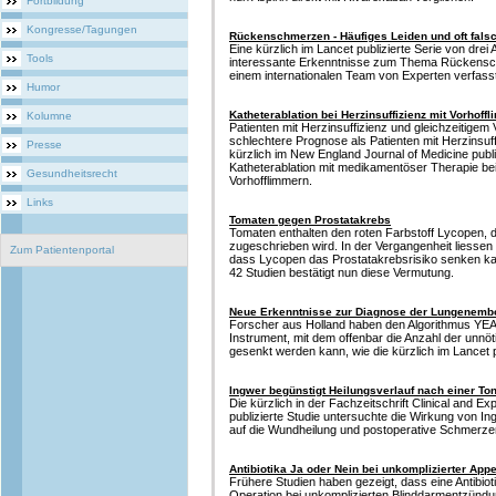
Fortbildung
Kongresse/Tagungen
Rückenschmerzen - Häufiges Leiden und oft fals
Eine kürzlich im Lancet publizierte Serie von drei 
Tools
interessante Erkenntnisse zum Thema Rückensch
einem internationalen Team von Experten verfasst
Humor
Katheterablation bei Herzinsuffizienz mit Vorhoff
Kolumne
Patienten mit Herzinsuffizienz und gleichzeitigem
schlechtere Prognose als Patienten mit Herzinsuf
Presse
kürzlich im New England Journal of Medicine publiz
Katheterablation mit medikamentöser Therapie bei
Gesundheitsrecht
Vorhofflimmern.
Links
Tomaten gegen Prostatakrebs
Tomaten enthalten den roten Farbstoff Lycopen, d
zugeschrieben wird. In der Vergangenheit liessen
Zum Patientenportal
dass Lycopen das Prostatakrebsrisiko senken k
42 Studien bestätigt nun diese Vermutung.
Neue Erkenntnisse zur Diagnose der Lungenembo
Forscher aus Holland haben den Algorithmus YEAR
Instrument, mit dem offenbar die Anzahl der unnö
gesenkt werden kann, wie die kürzlich im Lancet pu
Ingwer begünstigt Heilungsverlauf nach einer Ton
Die kürzlich in der Fachzeitschrift Clinical and E
publizierte Studie untersuchte die Wirkung von I
auf die Wundheilung und postoperative Schmerze
Antibiotika Ja oder Nein bei unkomplizierter Appe
Frühere Studien haben gezeigt, dass eine Antibioti
Operation bei unkomplizierten Blinddarmentzündu