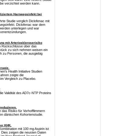
abe verzichtet werden kann.
liziertem Harnwegsinfekt bei
rte Studie verglich Diclofenac mit
wegsinfekt. Diclofenac war dem
hwerden unterlegen und war
ckenentzündungen.
 mit Arterioskleroserisiko
ch Rückschlüsse über das
hstück zu sich nehmen weisen ein
ich zu Personen, die ausgiebig
erapie.
's Health Initiative Studien
ahren zeigte die
im Vergleich zu Placebo.
?
e Validität des AD7c-NTP Proteins
reduzieren.
das Risiko für Vorhofflimmern
sen dänischen Kohortenstudie.
ler KHK.
Kombination mit 100 mg Aspirin ist
. Dies zeigen die neusten Daten