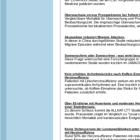
der COMPASS Studie, die am ESC vorgestellt und
Medicine publiziert wurden.
Überwachung versus Prostatektomie bei frühem 
Vergleichbare Mortalität für Überwachung und Pr
Beobachtungszeit. Die engmaschige Überwachung i
Prostatektomie bei lokalisiertem Prostatakrebs, wi
Akupunktur reduziert Migräne Attacken.
In dieser in China durchgeführten Studie reduzier
Migräne Episoden während einer Beobachtungsze
Sonnenschirm oder Sonnecrème - was wirkt bes
Diese Frage untersuchte eine Forschergruppe in 
randomisierten Studie wurden kürzlich im JAMA De
Kein erhöhtes Arrhythmierisiko nach Koffein Ein
Herzinsuffizienz
Patienten mit Linksherzinsuffizienz weisen ein erh
supraventrikuläre Arrhythmien auf. Eine kürzlich 
untersuchte, ob Koffein-Einnahme das Risiko für
Patienten zusätzlich erhöht.
Über 65-jährige mit Hypertonie und moderater Hyp
einer Statintherapie.
Zu diesem Schluss kommt die ALLHAT-LTT Studie, 
wurde. Pravastatin zeigte im Vergleich zu "usual ca
hinsichtlich Mortalität und kardiovaskuläre Ereigni
Keine Verbesserung der Leistungsfähigkeit unter 
mit Herzinsuffizienz
Rund 50% der Herzinsuffizienz-Patienten mit redu
einen Eisenmangel auf. Kürzlich erschien eine Me