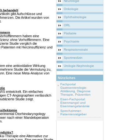
Neurologie
Onkologie
ch behandelt
Artikeln gibt Aufschlüsse und
Ophthalmologie
merzen. Die Artikel wurden von
.
ORL
limmern
Pädiatrie
 Vorhofflimmern haben eine
fizienz ohne Vorhofflimmern. Eine
Psychiatrie
ierte Studie verglich die
 Patienten mit Herzinsuffizienz und
Respirationstrakt
Sportmedizin
em eine antioxidative Wirkung
Urologie-Nephrologie
 mehrere Studie die Vermutung zu,
ann. Eine neue Meta-Analyse von
Nützliches
Fachportal
Gastroenterologie:
lie
Abklärung, Diagnose
S entwickelt. Ein einfaches
Therapie, Prävention
tigen CT-Angiographien verlässlich
blizierte Studie zeigt.
Eisen-Fachportal:
Eisenmangel und
Eisenmangelanämie
sillektomie
Sprechzimmer:
xperimental Otorhinolaryngology
Patientenratgeber
ngwer nach einer Mandeloperation
n.
ndizitis?
ka-Therapie eine Alternative zur
ngen sein kann. Eine neuere Studie