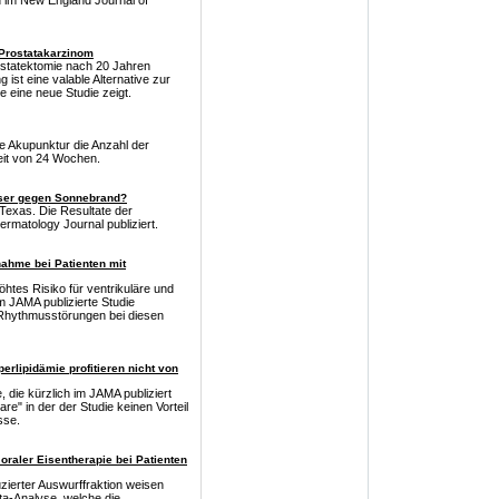
 im New England Journal of
Prostatakarzinom
ostatektomie nach 20 Jahren
st eine valable Alternative zur
e eine neue Studie zeigt.
te Akupunktur die Anzahl der
it von 24 Wochen.
ser gegen Sonnebrand?
Texas. Die Resultate der
rmatology Journal publiziert.
nahme bei Patienten mit
öhtes Risiko für ventrikuläre und
im JAMA publizierte Studie
 Rhythmusstörungen bei diesen
erlipidämie profitieren nicht von
die kürzlich im JAMA publiziert
re" in der der Studie keinen Vorteil
sse.
oraler Eisentherapie bei Patienten
zierter Auswurffraktion weisen
ta-Analyse, welche die