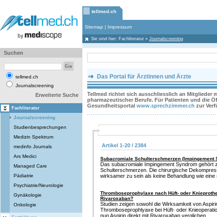
tellmed.ch
Sitemap
|
Impressum
Sie sind hier:
Fachliteratur
»
Journalscreening
Suchen
Das Portal für Ärztinnen und Ärzte
tellmed.ch
Journalscreening
Tellmed richtet sich ausschliesslich an Mitglieder
Erweiterte Suche
pharmazeutischer Berufe. Für Patienten und die Öff
Gesundheitsportal
www.sprechzimmer.ch
zur Ver
Fachliteratur
Journalscreening
Studienbesprechungen
Medizin Spektrum
Artikel 1-20 / 2384
medinfo Journals
Ars Medici
Subacromiale Schulterschmerzen (Impingement 
Das subacromiale Impingement Syndrom gehört z
Managed Care
Schulterschmerzen. Die chirurgische Dekompress
Pädiatrie
wirksamer zu sein als keine Behandlung wie eine 
Psychiatrie/Neurologie
Thromboseprophylaxe nach Hüft- oder Knieprothes
Gynäkologie
Rivaroxaban?
Studien zeigen sowohl die Wirksamkeit von Aspir
Onkologie
Thromboseprophlyaxe bei Hüft- oder Knieoperatio
nun Aspirin direkt mit Rivaroxaban verglichen.