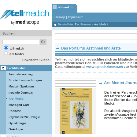
tellmed.ch
Sitemap
|
Impressum
Sie sind hier:
Fachliteratur
»
Ars Medici
Suchen
Das Portal für Ärztinnen und Ärzte
tellmed.ch
Ars Medici
Tellmed richtet sich ausschliesslich an Mitglieder
Erweiterte Suche
pharmazeutischer Berufe. Für Patienten und die Öff
Gesundheitsportal
www.sprechzimmer.ch
zur Ver
Fachliteratur
Journalscreening
Studienbesprechungen
Ars Medici Journ
Medizin Spektrum
Dank einer Partnersc
medinfo Journals
der Mediscope AG und
Ars Medici
finden Sie hier das onl
Medici.
Managed Care
Die aktuelle Ausgabe 
Pädiatrie
zweiten Ausgabe liegt
Psychiatrie/Neurologie
bestimmten Fachberei
Gynäkologie
Onkologie