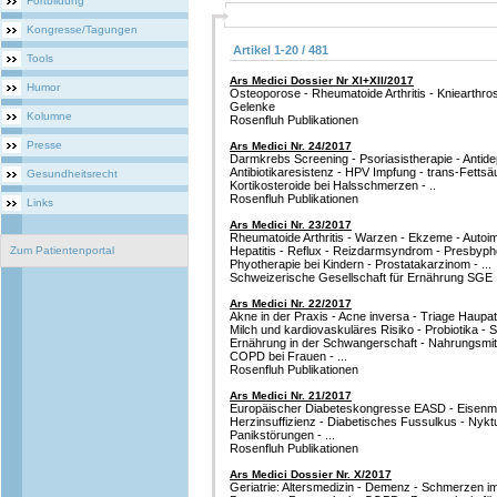
Fortbildung
Kongresse/Tagungen
Artikel 1-20 / 481
Tools
Ars Medici Dossier Nr XI+XII/2017
Humor
Osteoporose - Rheumatoide Arthritis - Kniearth
Gelenke
Kolumne
Rosenfluh Publikationen
Presse
Ars Medici Nr. 24/2017
Darmkrebs Screening - Psoriasistherapie - Antidep
Antibiotikaresistenz - HPV Impfung - trans-Fettsä
Gesundheitsrecht
Kortikosteroide bei Halsschmerzen - ..
Rosenfluh Publikationen
Links
Ars Medici Nr. 23/2017
Rheumatoide Arthritis - Warzen - Ekzeme - Auto
Zum Patientenportal
Hepatitis - Reflux - Reizdarmsyndrom - Presbypho
Phyotherapie bei Kindern - Prostatakarzinom - ...
Schweizerische Gesellschaft für Ernährung SGE
Ars Medici Nr. 22/2017
Akne in der Praxis - Acne inversa - Triage Haupa
Milch und kardiovaskuläres Risiko - Probiotika - 
Ernährung in der Schwangerschaft - Nahrungsmittel
COPD bei Frauen - ...
Rosenfluh Publikationen
Ars Medici Nr. 21/2017
Europäischer Diabeteskongresse EASD - Eisenman
Herzinsuffizienz - Diabetisches Fussulkus - Nyk
Panikstörungen - ...
Rosenfluh Publikationen
Ars Medici Dossier Nr. X/2017
Geriatrie: Altersmedizin - Demenz - Schmerzen im 