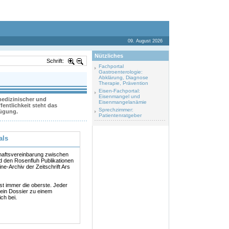
09. August 2026
Nützliches
Schrift:
Fachportal
Gastroenterologie:
Abklärung, Diagnose
Therapie, Prävention
Eisen-Fachportal:
Eisenmangel und
 medizinischer und
Eisenmangelanämie
entlichkeit steht das
Sprechzimmer:
fügung.
Patientenratgeber
als
haftsvereinbarung zwischen
 den Rosenfluh Publikationen
ine-Archiv der Zeitschrift Ars
ist immer die oberste. Jeder
 ein Dossier zu einem
ch bei.