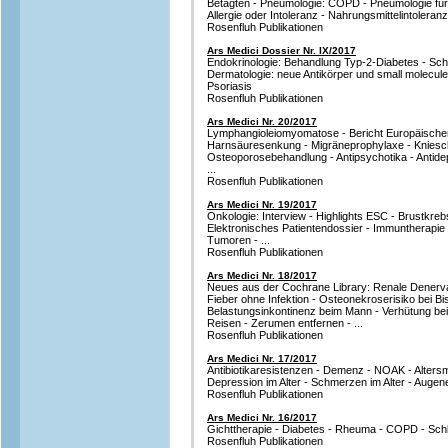
Betagten - Pneumologie: COPD - Pneumologie für 
Allergie oder Intoleranz - Nahrungsmittelintoleran
Rosenfluh Publikationen
Ars Medici Dossier Nr. IX/2017
Endokrinologie: Behandlung Typ-2-Diabetes - Schi
Dermatologie: neue Antikörper und small molecul
Psoriasis
Rosenfluh Publikationen
Ars Medici Nr. 20/2017
Lymphangioleiomyomatose - Bericht Europäische
Harnsäuresenkung - Migräneprophylaxe - Knies
Osteoporosebehandlung - Antipsychotika - Antide
...
Rosenfluh Publikationen
Ars Medici Nr. 19/2017
Onkologie: Interview - Highlights ESC - Brustkre
Elektronisches Patientendossier - Immuntherapi
Tumoren - ...
Rosenfluh Publikationen
Ars Medici Nr. 18/2017
Neues aus der Cochrane Library: Renale Denervat
Fieber ohne Infektion - Osteonekroserisiko bei
Belastungsinkontinenz beim Mann - Verhütung bei 
Reisen - Zerumen entfernen - ...
Rosenfluh Publikationen
Ars Medici Nr. 17/2017
Antibiotikaresistenzen - Demenz - NOAK - Altersm
Depression im Alter - Schmerzen im Alter - Augene
Rosenfluh Publikationen
Ars Medici Nr. 16/2017
Gichttherapie - Diabetes - Rheuma - COPD - Schla
Rosenfluh Publikationen