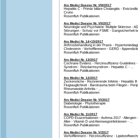
Ars Medici Dossier Nr. VIII/2017
Hepatitis C - Primär biliäre Cholangitis - Entzü
Crohn
Rosenfluh Publikationen
Ars Medici Dossier Nr. VII/2017
Neurologie und Psychiatrie: Multiple Sklerose - 
Störungen - Schutz vor FSME - Gangsicherheit b
Rosenfluh Publikationen
Ars Medici Nr. 14+15/2017
Arthrosbehandlung in der Praxis - Hypertonied
Cholesterin - Vorhofflimmern - GERD - Appendizitis
Rosenfluh Publikationen
Ars Medici Nr. 13/2017
Cochrane Evidenz - Herzinsuffizienz-Guidelines - 
Syndrom - Reizdarmsyndrom - Hepatitis C - ...
Rosenfluh Publikationen
Ars Medici Nr. 12/2017
Zeckenstiche - Rezivierende Infekte - Hepatitis B -
Flugtauglichkeit - Barotrauma beim Fliegen - Peri
Rheumatoide Arthritis - ...
Rosenfluh Publikationen
Ars Medici Dossier Nr. VI/2017
Diabetologie - Phytotherapie
Rosenfluh Publikationen
Ars Medici Nr. 11/2017
COPD-Exazerbationen - Asthma 2017 - Allergien -
Alter - Vitamin D und Atemwegsinfektionen - ...
Rosenfluh Publikationen
Ars Medici Dossier Nr. V/2017
Vorhofflimmern - Herzinsuffizienz - Lipidstoffwec