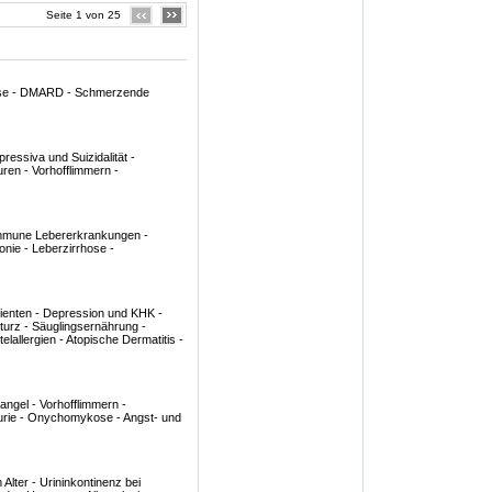
Seite 1 von 25
rose - DMARD - Schmerzende
ressiva und Suizidalität -
uren - Vorhofflimmern -
immune Lebererkrankungen -
nie - Leberzirrhose -
tienten - Depression und KHK -
Sturz - Säuglingsernährung -
allergien - Atopische Dermatitis -
gel - Vorhofflimmern -
turie - Onychomykose - Angst- und
Alter - Urininkontinenz bei