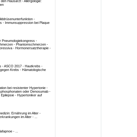
den Hausarzt - Allergologie:
zen
lddrüsenunterfunktion -
es - Immunsuppression bei Plaque
r Pneumologiekongress -
chmerzen - Phantomschmerzen -
pressiva - Hormonersatztherapie -
bs - ASCO 2017 - Hautkrebs -
e gegen Krebs - Hämatologische
ion bei resistenter Hypertonie -
 Bisphosphonaten oder Denosumab -
Epilepsie - Hypertoniker auf
edizin: Ernährung im Alter -
rkrankungen im Alter - ...
fapnoe - ...