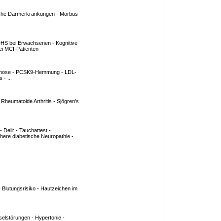
ndliche Darmerkrankungen - Morbus
ADHS bei Erwachsenen - Kognitive
ei MCI-Patienten
iagnose - PCSK9-Hemmung - LDL-
 - ...
Rheumatoide Arthritis - Sjögren's
 Delir - Tauchattest -
phere diabetische Neuropathie -
 Blutungsrisiko - Hautzeichen im
hselstörungen - Hypertonie -