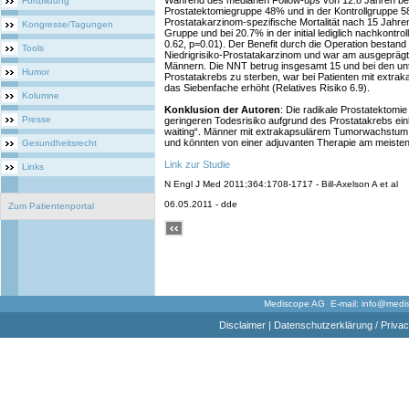
Während des medianen Follow-ups von 12.8 Jahren betr
Fortbildung
Prostatektomiegruppe 48% und in der Kontrollgruppe 5
Prostatakarzinom-spezifische Mortalität nach 15 Jahren
Kongresse/Tagungen
Gruppe und bei 20.7% in der initial lediglich nachkontro
0.62, p=0.01). Der Benefit durch die Operation bestand 
Tools
Niedrigrisiko-Prostatakarzinom und war am ausgeprägte
Männern. Die NNT betrug insgesamt 15 und bei den unt
Humor
Prostatakrebs zu sterben, war bei Patienten mit ext
das Siebenfache erhöht (Relatives Risiko 6.9).
Kolumne
Konklusion der Autoren
: Die radikale Prostatektomie 
Presse
geringeren Todesrisiko aufgrund des Prostatakrebs einhe
waiting“. Männer mit extrakapsulärem Tumorwachstum 
und könnten von einer adjuvanten Therapie am meisten 
Gesundheitsrecht
Link zur Studie
Links
N Engl J Med 2011;364:1708-1717 - Bill-Axelson A et al
06.05.2011 - dde
Zum Patientenportal
Mediscope AG E-mail:
info@medi
Disclaimer
|
Datenschutzerklärung / Privac