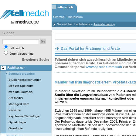
tellmed.ch
Sitemap
|
Impressum
Sie sind hier:
Fachliteratur
»
Journalscreening
Suchen
tellmed.ch
Das Portal für Ärztinnen und Ärzte
Journalscreening
Erweiterte Suche
Tellmed richtet sich ausschliesslich an Mitglieder
pharmazeutischer Berufe. Für Patienten und die Öff
Gesundheitsportal
www.sprechzimmer.ch
zur Ver
Fachliteratur
Journalscreening
Studienbesprechungen
Männer mit früh diagnostiziertem Prostatakarz
Medizin Spektrum
In einer Publikation im NEJM berichten die Autore
medinfo Journals
Studie über die Langzeitresultate von Patienten m
Ars Medici
initial entweder engmaschig nachkontrolliert oder 
wurden.
Managed Care
Pädiatrie
Zwischen 1989 und 1999 nahmen 695 Männer mit einem 
Prostatakarzinom an der randomisierten Studie teil. Sie 
Psychiatrie/Neurologie
engmaschig nachkontrolliert oder unterzogen sich direk
Der Follow-up dauerte bis Dezember 2009. Primärer E
Gynäkologie
spezifische Mortalität. Neben der Todesursache der St
Onkologie
histopathologischen Befunde analysiert.