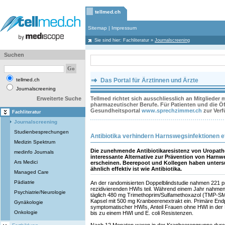
tellmed.ch
Sitemap
|
Impressum
Sie sind hier:
Fachliteratur
»
Journalscreening
Suchen
tellmed.ch
Das Portal für Ärztinnen und Ärzte
Journalscreening
Erweiterte Suche
Tellmed richtet sich ausschliesslich an Mitglieder
pharmazeutischer Berufe. Für Patienten und die Öff
Gesundheitsportal
www.sprechzimmer.ch
zur Ver
Fachliteratur
Journalscreening
Studienbesprechungen
Antibiotika verhindern Harnswegsinfektionen e
Medizin Spektrum
Die zunehmende Antibiotikaresistenz von Uropatho
medinfo Journals
interessante Alternative zur Prävention von Harnw
Ars Medici
erscheinen. Beerepoot und Kollegen haben unters
ähnlich effektiv ist wie Antibiotika.
Managed Care
Pädiatrie
An der randomisierten Doppelblindstudie nahmen 221 
rezidivierenden HWIs teil. Während einem Jahr nahmen
Psychiatrie/Neurologie
täglich 480 mg Trimethoprim/Sulfamethoxazol (TMP-SMX
Kapsel mit 500 mg Kranbeerenextrakt ein. Primäre En
Gynäkologie
symptomatischer HWIs, Anteil Frauen ohne HWI in der Be
Onkologie
bis zu einem HWI und E. coli Resistenzen.