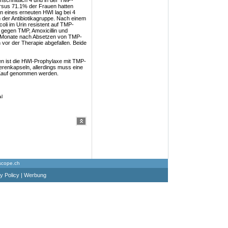
chnittlich 4 und in der TMP-
rsus 71.1% der Frauen hatten
en eines erneuten HWI lag bei 4
 der Antibiotikagruppe. Nach einem
li im Urin resistent auf TMP-
gegen TMP, Amoxicillin und
. 3 Monate nach Absetzen von TMP-
vor der Therapie abgefallen. Beide
n ist die HWI-Prophylaxe mit TMP-
eerenkapseln, allerdings muss eine
n Kauf genommen werden.
al
scope.ch
y Policy
|
Werbung