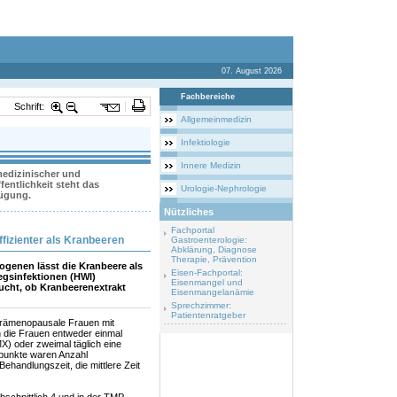
07. August 2026
Fachbereiche
Schrift:
Allgemeinmedizin
Infektiologie
Innere Medizin
 medizinischer und
entlichkeit steht das
Urologie-Nephrologie
fügung.
Nützliches
Fachportal
ffizienter als Kranbeeren
Gastroenterologie:
Abklärung, Diagnose
Therapie, Prävention
genen lässt die Kranbeere als
Eisen-Fachportal:
egsinfektionen (HWI)
Eisenmangel und
ucht, ob Kranbeerenextrakt
Eisenmangelanämie
Sprechzimmer:
Patientenratgeber
prämenopausale Frauen mit
 die Frauen entweder einmal
) oder zweimal täglich eine
dpunkte waren Anzahl
handlungszeit, die mittlere Zeit