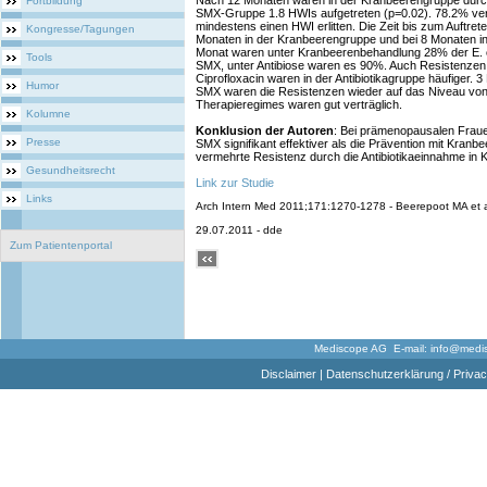
Nach 12 Monaten waren in der Kranbeerengruppe durchs
Fortbildung
SMX-Gruppe 1.8 HWIs aufgetreten (p=0.02). 78.2% ve
mindestens einen HWI erlitten. Die Zeit bis zum Auftret
Kongresse/Tagungen
Monaten in der Kranbeerengruppe und bei 8 Monaten in
Monat waren unter Kranbeerenbehandlung 28% der E. co
Tools
SMX, unter Antibiose waren es 90%. Auch Resistenzen 
Ciprofloxacin waren in der Antibiotikagruppe häufiger
Humor
SMX waren die Resistenzen wieder auf das Niveau von 
Therapieregimes waren gut verträglich.
Kolumne
Konklusion der Autoren
: Bei prämenopausalen Fraue
Presse
SMX signifikant effektiver als die Prävention mit Kranb
vermehrte Resistenz durch die Antibiotikaeinnahme i
Gesundheitsrecht
Link zur Studie
Links
Arch Intern Med 2011;171:1270-1278 - Beerepoot MA et 
29.07.2011 - dde
Zum Patientenportal
Mediscope AG E-mail:
info@medi
Disclaimer
|
Datenschutzerklärung / Privac