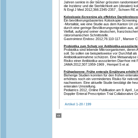
Jahren senkte in der bisher grössten randomisie
die Inzidenz und die Sterblichkeit am (distalen) ko
N Engl J Med 2012;366:2345-2357 , Schoen RE et
Koloskopie-Screening als effektive Darmkrebsvo
Ein bevölkerungsbasiertes Koloskopie-Screening
-Mortalität, wie eine Studie aus dem Kanton Uri ze
durch eine geringe Bevölkerungsmigration aus, a
Vielfalt, aufgrund seiner deutschen, französischen
rätoromanischen Schnittstelle.
Gastrointest Endosc 2012;76:110-117 , Manser CN
Probiotika zum Schutz vor Antibiotika-assoziiert
Probiotika sind lebende Mikroorganismen, deren 
soll. So sollen sie beispielsweise vor Durchfall a
Antibiotikaeinnahme schützen. Eine Metaanalyse 
Risiko einer Antibiotika-assoziierten Diarrhoe mit 
JAMA 2012;307:1959-1969 , Hempel S et al.
Frühgeborene: Frühe enterale Ernährung erhöht 
Bisherige Studien konnten für den frühen entera
erhöhtes noch ein vermindertes Risiko für nekroti
nachweisen. Eine aktuelle Studie bestätigt die he
enteralen Umstellung.
Pediatrics 2012, Online Publikation am 9. April , Le
Doppler Enteral Prescription Trial Collaborative G
Artikel 1-20 / 199