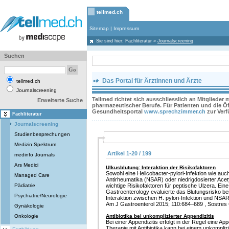
tellmed.ch
Sitemap
|
Impressum
Sie sind hier:
Fachliteratur
»
Journalscreening
Suchen
Das Portal für Ärztinnen und Ärzte
tellmed.ch
Journalscreening
Tellmed richtet sich ausschliesslich an Mitglieder
Erweiterte Suche
pharmazeutischer Berufe. Für Patienten und die Öff
Gesundheitsportal
www.sprechzimmer.ch
zur Ver
Fachliteratur
Journalscreening
Studienbesprechungen
Medizin Spektrum
Artikel 1-20 / 199
medinfo Journals
Ars Medici
Ulkusblutung: Interaktion der Risikofaktoren
Sowohl eine Helicobacter-pylori-Infektion wie auc
Managed Care
Antirheumatika (NSAR) oder niedrigdosierter Acet
Pädiatrie
wichtige Risikofaktoren für peptische Ulzera. Ein
Gastroenterology evaluierte das Blutungsrisko bei
Psychiatrie/Neurologie
Interaktion zwischen H. pylori-Infektion und N
Am J Gastroenterol 2015; 110:684–689 , Sostres C
Gynäkologie
Onkologie
Antibiotika bei unkomplizierter Appendizitis
Bei einer Appendizitis erfolgt in der Regel eine A
Therapie mit Antibiotika kann bei einem unkompliz