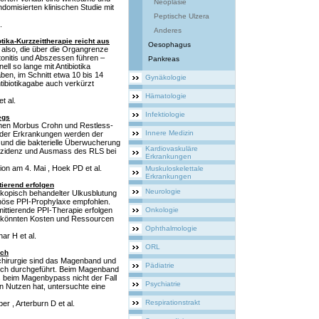
Neoplasie
ndomisierten klinischen Studie mit
Peptische Ulzera
.
Anderes
tika-Kurzzeittherapie reicht aus
Oesophagus
e also, die über die Organgrenze
tonitis und Abszessen führen –
Pankreas
ll so lange mit Antibiotika
aben, im Schnitt etwa 10 bis 14
Gynäkologie
tibiotikagabe auch verkürzt
Hämatologie
t al.
Infektiologie
egs
chen Morbus Crohn und Restless-
Innere Medizin
ider Erkrankungen werden der
 und die bakterielle Überwucherung
Kardiovaskuläre
Inzidenz und Ausmass des RLS bei
Erkrankungen
ion am 4. Mai , Hoek PD et al.
Muskuloskelettale
Erkrankungen
tierend erfolgen
Neurologie
skopisch behandelter Ulkusblutung
venöse PPI-Prophylaxe empfohlen.
mittierende PPI-Therapie erfolgen
Onkologie
t könnten Kosten und Ressourcen
Ophthalmologie
ar H et al.
ORL
ich
schirurgie sind das Magenband und
Pädiatrie
sch durchgeführt. Beim Magenband
was beim Magenbypass nicht der Fall
Psychiatrie
n Nutzen hat, untersuchte eine
Respirationstrakt
r , Arterburn D et al.