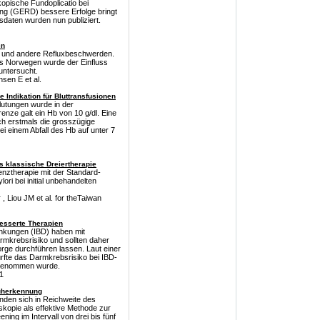
opische Fundoplicatio bei
ng (GERD) bessere Erfolge bringt
daten wurden nun publiziert.
en
en und andere Refluxbeschwerden.
s Norwegen wurde der Einfluss
untersucht.
sen E et al.
 Indikation für Bluttransfusionen
lutungen wurde in der
renze galt ein Hb von 10 g/dl. Eine
ch erstmals die grosszügige
 bei einem Abfall des Hb auf unter 7
s klassische Dreiertherapie
enztherapie mit der Standard-
ori bei initial unbehandelten
 Liou JM et al. for theTaiwan
esserte Therapien
ankungen (IBD) haben mit
mkrebsrisiko und sollten daher
ge durchführen lassen. Laut einer
rfte das Darmkrebsrisiko bei IBD-
 angenommen wurde.
1
rüherkennung
inden sich in Reichweite des
skopie als effektive Methode zur
ing im Intervall von drei bis fünf