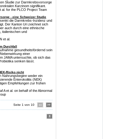
rten Studie zur Darmkrebsvorsorge
lorektalen Karzinom signifikant.
 al. for the PLCO Project Team
rsorge - eine Schweizer Studie
 senkt die Darmkrebs-Inzidenz und
igt. Der Kanton Uri zeichnet sich
ber auch durch eine ethnische
, italienischen und
 et al.
em Durchfall
Aufnahme gesundheitsfördernd sein
ls Nebenwirkung einer
im JAMA untersuchte, ob sich das
Probiotika senken lässt.
NEK-Risiko nicht
len Nahrungsbeginn weder ein
sierende Enterokolitis (NEK)
utigen Empfehlungen zur frühen
af A et al. on behalf of the Abnormal
roup
Seite 1 von 10