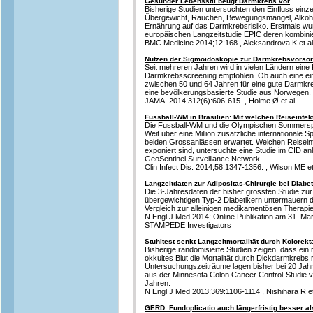
Gesunder Lebensstil beugt Darmkrebs vor
Bisherige Studien untersuchten den Einfluss einze
Übergewicht, Rauchen, Bewegungsmangel, Alko
Ernährung auf das Darmkrebsrisiko. Erstmals wu
europäischen Langzeitstudie EPIC deren kombinier
BMC Medicine 2014;12:168 , Aleksandrova K et al
Nutzen der Sigmoidoskopie zur Darmkrebsvorso
Seit mehreren Jahren wird in vielen Ländern eine
Darmkrebsscreening empfohlen. Ob auch eine ein
zwischen 50 und 64 Jahren für eine gute Darmkr
eine bevölkerungsbasierte Studie aus Norwegen.
JAMA. 2014;312(6):606-615. , Holme Ø et al.
Fussball-WM in Brasilien: Mit welchen Reiseinfek
Die Fussball-WM und die Olympischen Sommerspiele
Weit über eine Million zusätzliche internationale 
beiden Grossanlässen erwartet. Welchen Reiseinf
exponiert sind, untersuchte eine Studie im CID 
GeoSentinel Surveillance Network.
Clin Infect Dis. 2014;58:1347-1356. , Wilson ME et
Langzeitdaten zur Adipositas-Chirurgie bei Diabe
Die 3-Jahresdaten der bisher grössten Studie zur 
übergewichtigen Typ-2 Diabetikern untermauern die
Vergleich zur alleinigen medikamentösen Therapie
N Engl J Med 2014; Online Publikation am 31. März
STAMPEDE Investigators
Stuhltest senkt Langzeitmortalität durch Kolorek
Bisherige randomisierte Studien zeigen, dass ein
okkultes Blut die Mortalität durch Dickdarmkrebs 
Untersuchungszeiträume lagen bisher bei 20 Jahre
aus der Minnesota Colon Cancer Control-Studie v
Jahren.
N Engl J Med 2013;369:1106-1114 , Nishihara R et a
GERD: Fundoplicatio auch längerfristig besser 