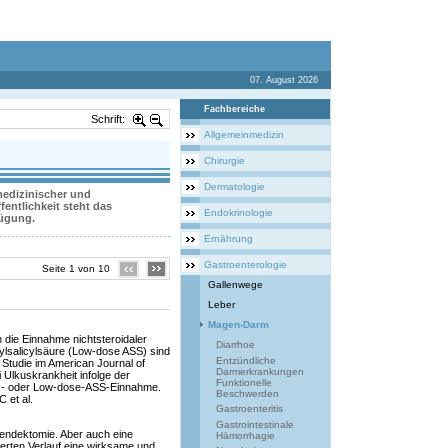
07. August 2026
Fachbereiche
Schrift:
Allgemeinmedizin
Chirurgie
Dermatologie
 medizinischer und
entlichkeit steht das
Endokrinologie
fügung.
Ernährung
Gastroenterologie
Seite 1 von 10
Gallenwege
Leber
Magen-Darm
h die Einnahme nichtsteroidaler
Diarrhoe
ylsalicylsäure (Low-dose ASS) sind
Entzündliche
e Studie im American Journal of
Darmerkrankungen
 Ulkuskrankheit infolge der
Funktionelle
SAR- oder Low-dose-ASS-Einnahme.
Beschwerden
 et al.
Gastroenteritis
Gastrointestinale
ppendektomie. Aber auch eine
Hämorrhagie
ierten Verlauf eine wirksame und