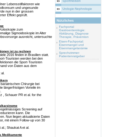
Sportmedizin
lner Lebensstilfaktoren wie
holkonsum und ungesunde
Urologie-Nephrologie
rde nun in der grossen
ter Effekt geprüft.
.
Nützliches
rge
Fachportal
 Koloskopie zum
Gastroenterologie:
malige Sigmoidoskopie im Alter
Abklärung, Diagnose
ebsvorsorge ausreicht, untersuchte
Therapie, Prävention
Eisen-Fachportal:
Eisenmangel und
Eisenmangelanämie
tionen ist zu rechnen
Sprechzimmer:
 2016 finden in Brasilien statt.
Patientenratgeber
Sport-Touristen werden bei den
ektionen die Sport-Touristen
anhand von Daten aus dem
 al.
tikern
bariatrischen Chirurgie bei
 längerfristigen Vorteile im
.
 , Schauer PR et al. for the
talkarzinome
 regelmässiges Screening auf
reduzieren kann. Die
n. Nun liegen aktualisierte Daten
or, mit einem Follow-up von 30
l.; Shaukat A et al.
als Medikamente