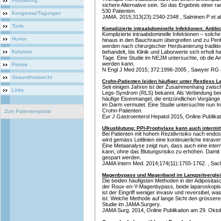
Fortbildung
sichere Alternative sein. So das Ergebnis einer ra
530 Patienten.
Kongresse/Tagungen
JAMA. 2015;313(23):2340-2348 , Salminen P et al
Tools
Komplizierte intraabdominelle Infektionen: Antibio
Komplizierte intraabdominelle Infektionen – solch
Humor
hinaus in den Bauchraum übergreifen und zu Peri
werden nach chirurgischer Herdsanierung traditione
Kolumne
behandelt, bis Klinik und Laborwerte sich erholt h
Tage. Eine Studie im NEJM untersuchte, ob die An
werden kann.
Presse
N Engl J Med 2015; 372:1996-2005 , Sawyer RG e
Gesundheitsrecht
Crohn-Patienten leiden häufiger unter Restless L
Seit einigen Jahren ist der Zusammenhang zwis
Links
Legs-Syndrom (RLS) bekannt. Als Verbindung be
häufige Eisenmangel, die entzündlichen Vorgänge
im Darm vermutet. Eine Studie untersuchte nun 
Crohn-Patienten.
Zum Patientenportal
Eur J Gastroenterol Hepatol 2015, Online Publikat
Ulkusblutung: PPI-Prophylaxe kann auch intermit
Bei Patienten mit hohem Rezidivrisiko nach endo
wird gemäss Leitlinien eine kontinuierliche intra
Eine Metaanalyse zeigt nun, dass auch eine inter
kann, ohne das Blutungsrisiko zu erhöhen. Dami
gespart werden.
JAMA Intern Med. 2014;174(11):1755-1762. , Sach
Magenbypass und Magenband im Langzeitvergle
Die beiden häufigsten Methoden in der Adiposita
der Roux-en-Y-Magenbypass, beide laparoskopi
ist der Eingriff weniger invasiv und reversibel, 
ist. Welche Methode auf lange Sicht den grössere
Studie im JAMA Surgery.
JAMA Surg. 2014, Online Publikation am 29. Oktobe