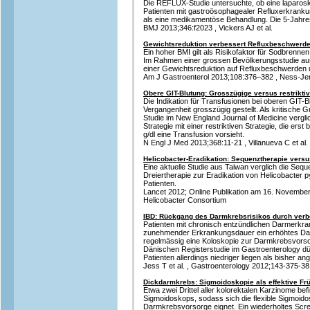
Die REFLUX-Studie untersuchte, ob eine laparosk
Patienten mit gastroösophagealer Refluxerkranku
als eine medikamentöse Behandlung. Die 5-Jahres
BMJ 2013;346:f2023 , Vickers AJ et al.
Gewichtsreduktion verbessert Refluxbeschwerd
Ein hoher BMI gilt als Risikofaktor für Sodbrenn
Im Rahmen einer grossen Bevölkerungsstudie au
einer Gewichtsreduktion auf Refluxbeschwerden 
Am J Gastroenterol 2013;108:376–382 , Ness-Jen
Obere GIT-Blutung: Grosszügige versus restriktive
Die Indikation für Transfusionen bei oberen GIT-B
Vergangenheit grosszügig gestellt. Als kritische G
Studie im New England Journal of Medicine vergli
Strategie mit einer restriktiven Strategie, die erst
g/dl eine Transfusion vorsieht.
N Engl J Med 2013;368:11-21 , Villanueva C et al.
Helicobacter-Eradikation: Sequenztherapie versu
Eine aktuelle Studie aus Taiwan verglich die Sequ
Dreiertherapie zur Eradikation von Helicobacter pyl
Patienten.
Lancet 2012; Online Publikation am 16. November ,
Helicobacter Consortium
IBD: Rückgang des Darmkrebsrisikos durch verb
Patienten mit chronisch entzündlichen Darmerkr
zunehmender Erkrankungsdauer ein erhöhtes Dar
regelmässig eine Koloskopie zur Darmkrebsvorsor
Dänischen Registerstudie im Gastroenterology dü
Patienten allerdings niedriger liegen als bisher
Jess T et al. , Gastroenterology 2012;143-375-38
Dickdarmkrebs: Sigmoidoskopie als effektive F
Etwa zwei Drittel aller kolorektalen Karzinome bef
Sigmoidoskops, sodass sich die flexible Sigmoido
Darmkrebsvorsorge eignet. Ein wiederholtes Screen