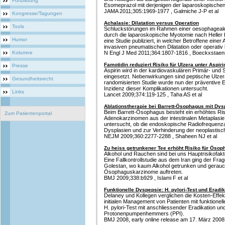
Fortbildung
Esomeprazol mit derjenigen der laparoskopischen A
JAMA 2011;305:1969-1977 , Galmiche J-P et al
Kongresse/Tagungen
Achalasie: Dilatation versus Operation
Tools
Schluckstörungen im Rahmen einer oesophageal
durch die laparoskopische Myotomie nach Heller
Humor
eine Studie publiziert, in welcher Betroffene eine
invasiven pneumatischen Dilatation oder operativ
Kolumne
N Engl J Med 2011;364:1807-1816 , Boeckxstaens
Famotidin reduziert Risiko für Ulzera unter Aspiri
Presse
Aspirin wird in der kardiovaskulären Primär- und 
eingesetzt. Nebenwirkungen sind peptische Ulzer
Gesundheitsrecht
randomisierten Studie wurde nun der präventive E
Inzidenz dieser Komplikationen untersucht.
Links
Lancet 2009;374:119-125 , Taha AS et al
Ablationstherapie bei Barrett-Ösophagus mit Dys
Beim Barrett-Ösophagus besteht ein erhöhtes Risi
Zum Patientenportal
Adenokarzinomen aus der intestinalen Metaplasi
untersucht, ob die endoskopische Radiofrequenzab
Dysplasien und zur Verhinderung der neoplastisc
NEJM 2009;360:2277-2288 , Shaheen NJ et al
Zu heiss getrunkener Tee erhöht Risiko für Öso
Alkohol und Rauchen sind bei uns Hauptrisikofak
Eine Fallkontrollstudie aus dem Iran ging der Fra
Golestan, wo kaum Alkohol getrunken und gerauch
Ösophaguskarzinome auftreten.
BMJ 2009;338:b929 , Islami F et al
Funktionelle Dyspepsie: H. pylori-Test und Eradi
Delaney und Kollegen verglichen die Kosten-Effekt
initialen Management von Patienten mit funktionel
H. pylori-Test mit anschliessender Eradikation und
Protonenpumpenhemmers (PPI).
BMJ 2008, early online release am 17. März 2008 