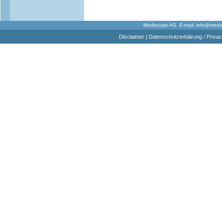
Mediscope AG E-mail:
info@medi
Disclaimer
|
Datenschutzerklärung / Privac