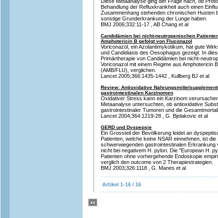
Diese Metaanalyse ging der Frage nach, ob Pr
Behandlung der Refluxkrankheit auch einen Einflu
Zusammenhang stehenden chronischen Husten b
sonstige Grunderkrankung der Lunge haben.
BMJ 2006;332:11-17 , AB Chang et al
Candidämien bei nicht-neutropenischen Patienten
Amphotericin B gefolgt von Fluconazol
Voriconazol, ein Azolantimykotikum, hat gute Wirk
und Candidiasis des Oesophagus gezeigt. In diese
Primärtherapie von Candidämien bei nicht-neutro
Voriconazol mit einem Regime aus Amphotericin B,
(AMB/FLU), verglichen.
Lancet 2005;366:1435-1442 , Kullberg BJ et al
Review: Antioxidative Nahrungsmittelsupplement
gastrointestinalen Karzinomen
Oxidativer Stress kann ein Karzinom verursachen
Metaanalyse untersuchten, ob antioxidative Subs
gastrointestinaler Tumoren und die Gesamtmortali
Lancet 2004;364:1219-28 , G. Bjelakovic et al
GERD und Dyspepsie
Ein Grossteil der Bevölkerung leidet an dyspept
Patienten, welche keine NSAR einnehmen, ist die 
schwerwiegenden gastrointestinalen Erkrankung v
nicht bei negativem H. pylori. Die "European H. py
Patienten ohne vorhergehende Endoskopie empiris
verglich den outcome von 2 Therapiestrategien.
BMJ 2003;326:1118 , G. Manes et al
Artikel 1-16 / 16