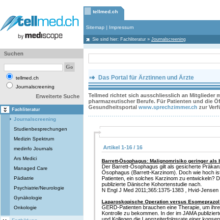
tellmed.ch
Sitemap
|
Impressum
Sie sind hier:
Fachliteratur
»
Journalscreening
Suchen
Das Portal für Ärztinnen und Ärzte
tellmed.ch
Journalscreening
Tellmed richtet sich ausschliesslich an Mitglieder
Erweiterte Suche
pharmazeutischer Berufe. Für Patienten und die Öff
Gesundheitsportal
www.sprechzimmer.ch
zur Ver
Fachliteratur
Journalscreening
Studienbesprechungen
Medizin Spektrum
Artikel 1-16 / 16
medinfo Journals
Ars Medici
Barrett-Ösophagus: Malignomrisiko geringer al
Der Barrett-Ösophagus gilt als gesicherte Präk
Managed Care
Ösophagus (Barrett-Karzinom). Doch wie hoch ist
Pädiatrie
Patienten, ein solches Karzinom zu entwickeln? 
publizierte Dänische Kohortenstudie nach.
Psychiatrie/Neurologie
N Engl J Med 2011;365:1375-1383 , Hvid-Jensen F
Gynäkologie
Laparoskopische Operation versus Esomeprazol 
GERD-Patienten brauchen eine Therapie, um ihre 
Onkologie
Kontrolle zu bekommen. In der im JAMA publizie
und Kollegen die Langzeiterfolgsrate einer konse