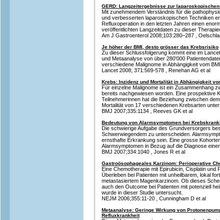
GERD: Langzeitergebnisse zur laparoskopischen 
Mit zunehmendem Verständnis für die pathophy
und verbesserten laparoskopischen Techniken er
Refluxoperation in den letzten Jahren einen enor
veröffentlichten Langzeitdaten zu dieser Therapie
Am J Gastroenterol 2008;103:280–287 , Oelschlag
Je höher der BMI, desto grösser das Krebsrisiko
Zu dieser Schlussfolgerung kommt eine im Lancet
und Metaanalyse von über 280'000 Patientendaten
verschiedene Malignome in Abhängigkeit vom BMI
Lancet 2008; 371:569-578 , Renehan AG et al
Krebs: Inzidenz und Mortalität in Abhängigkeit v
Für einzelne Malignome ist ein Zusammenhang z
bereits nachgewiesen worden. Eine prospektive Ko
Teilnehmerinnen hat die Beziehung zwischen dem
Mortalität von 17 verschiedenen Krebsarten unter
BMJ 2007;335:1134 , Reeves GK et al
Bedeutung von Alarmsymptomen bei Krebskrank
Die schwierige Aufgabe des Grundversorgers bes
Schwerwiegendem zu unterscheiden. Alarmsympto
ernsthafte Erkrankung sein. Eine grosse Kohorten
Alarmsymptomen in Bezug auf die Diagnose einer 
BMJ 2007;334:1040 , Jones R et al
Gastroösophageales Karzinom: Perioperative Che
Eine Chemotherapie mit Epirubicin, Cisplatin und 
Überleben bei Patienten mit unheilbarem, lokal fo
metastasiertem Magenkarzinom. Ob dieses Schem
auch den Outcome bei Patienten mit potenziell h
wurde in dieser Studie untersucht.
NEJM 2006;355:11-20 , Cunningham D et al
Metaanalyse: Geringe Wirkung von Protonenpump
Refluxkrankheit