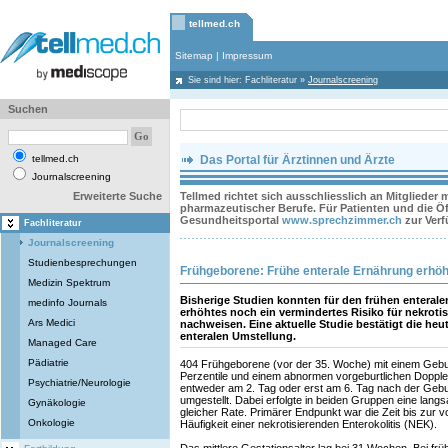
tellmed.ch
Sitemap
|
Impressum
Sie sind hier:
Fachliteratur
»
Journalscreening
Suchen
tellmed.ch
Das Portal für Ärztinnen und Ärzte
Journalscreening
Erweiterte Suche
Tellmed richtet sich ausschliesslich an Mitglieder
pharmazeutischer Berufe. Für Patienten und die Öff
Gesundheitsportal
www.sprechzimmer.ch
zur Ver
Fachliteratur
Journalscreening
Studienbesprechungen
Frühgeborene: Frühe enterale Ernährung erhöh
Medizin Spektrum
Bisherige Studien konnten für den frühen enteral
medinfo Journals
erhöhtes noch ein vermindertes Risiko für nekrotis
Ars Medici
nachweisen. Eine aktuelle Studie bestätigt die he
enteralen Umstellung.
Managed Care
Pädiatrie
404 Frühgeborene (vor der 35. Woche) mit einem Gebur
Perzentile und einem abnormen vorgeburtlichen Doppl
Psychiatrie/Neurologie
entweder am 2. Tag oder erst am 6. Tag nach der Gebur
umgestellt. Dabei erfolgte in beiden Gruppen eine lan
Gynäkologie
gleicher Rate. Primärer Endpunkt war die Zeit bis zur 
Onkologie
Häufigkeit einer nekrotisierenden Enterokolitis (NEK).