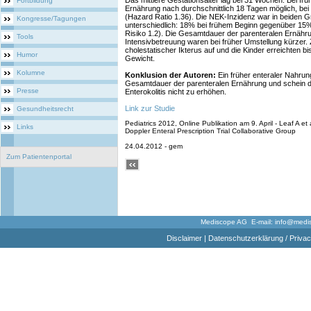
Das mittlere Gestationsalter lag bei 31 Wochen. Bei frü
Fortbildung
Ernährung nach durchschnittlich 18 Tagen möglich, be
(Hazard Ratio 1.36). Die NEK-Inzidenz war in beiden Gr
Kongresse/Tagungen
unterschiedlich: 18% bei frühem Beginn gegenüber 15%
Risiko 1.2). Die Gesamtdauer der parenteralen Ernähru
Tools
Intensivbetreuung waren bei früher Umstellung kürzer. 
cholestatischer Ikterus auf und die Kinder erreichten b
Humor
Gewicht.
Kolumne
Konklusion der Autoren:
Ein früher enteraler Nahrun
Gesamtdauer der parenteralen Ernährung und schein da
Presse
Enterokolitis nicht zu erhöhen.
Link zur Studie
Gesundheitsrecht
Pediatrics 2012, Online Publikation am 9. April - Leaf A et
Links
Doppler Enteral Prescription Trial Collaborative Group
24.04.2012 - gem
Zum Patientenportal
Mediscope AG E-mail:
info@medi
Disclaimer
|
Datenschutzerklärung / Privac