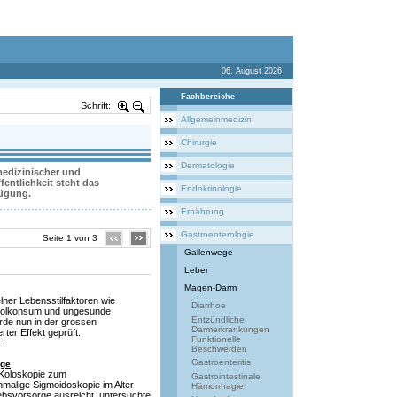
06. August 2026
Fachbereiche
Schrift:
Allgemeinmedizin
Chirurgie
Dermatologie
 medizinischer und
entlichkeit steht das
Endokrinologie
fügung.
Ernährung
Gastroenterologie
Seite 1 von 3
Gallenwege
Leber
Magen-Darm
lner Lebensstilfaktoren wie
Diarrhoe
holkonsum und ungesunde
Entzündliche
rde nun in der grossen
Darmerkrankungen
ter Effekt geprüft.
Funktionelle
.
Beschwerden
Gastroenteritis
rge
 Koloskopie zum
Gastrointestinale
malige Sigmoidoskopie im Alter
Hämorrhagie
ebsvorsorge ausreicht, untersuchte