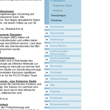
Neoplasie
Peptische Ulzera
Anderes
talkarzinome
 regelmässiges Screening auf
Oesophagus
reduzieren kann. Die
n. Nun liegen aktualisierte Daten
Pankreas
or, mit einem Follow-up von 30
Gynäkologie
l.; Shaukat A et al.
Hämatologie
esserte Therapien
ankungen (IBD) haben mit
Infektiologie
mkrebsrisiko und sollten daher
ge durchführen lassen. Laut einer
Innere Medizin
rfte das Darmkrebsrisiko bei IBD-
 angenommen wurde.
Kardiovaskuläre
1
Erkrankungen
rüherkennung
Muskuloskelettale
inden sich in Reichweite des
Erkrankungen
skopie als effektive Methode zur
Neurologie
ing im Intervall von drei bis fünf
rten Studie zur Darmkrebsvorsorge
lorektalen Karzinom signifikant.
Onkologie
 al. for the PLCO Project Team
Ophthalmologie
rsorge - eine Schweizer Studie
 senkt die Darmkrebs-Inzidenz und
ORL
igt. Der Kanton Uri zeichnet sich
ber auch durch eine ethnische
Pädiatrie
, italienischen und
Psychiatrie
 et al.
Respirationstrakt
ichkeit
ge der Früherkennung und