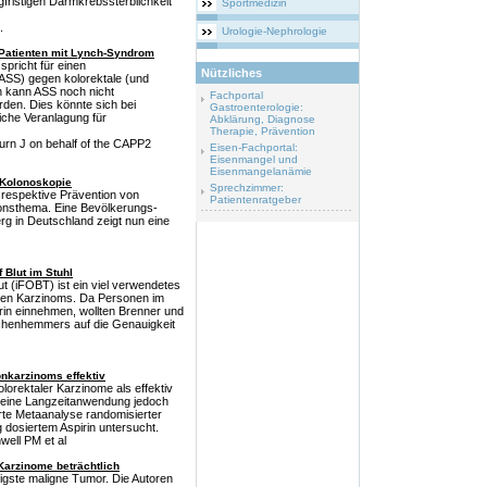
fristigen Darmkrebssterblichkeit
Sportmedizin
.
Urologie-Nephrologie
 Patienten mit Lynch-Syndrom
spricht für einen
Nützliches
(ASS) gegen kolorektale (und
 kann ASS noch nicht
Fachportal
den. Dies könnte sich bei
Gastroenterologie:
iche Veranlagung für
Abklärung, Diagnose
Therapie, Prävention
Burn J on behalf of the CAPP2
Eisen-Fachportal:
Eisenmangel und
Eisenmangelanämie
 Kolonoskopie
Sprechzimmer:
respektive Prävention von
Patientenratgeber
ionsthema. Eine Bevölkerungs-
berg in Deutschland zeigt nun eine
 Blut im Stuhl
t (iFOBT) ist ein viel verwendetes
len Karzinoms. Da Personen im
irin einnehmen, wollten Brenner und
tchenhemmers auf die Genauigkeit
onkarzinoms effektiv
lorektaler Karzinome als effektiv
 eine Langzeitanwendung jedoch
erte Metaanalyse randomisierter
g dosiertem Aspirin untersucht.
well PM et al
Karzinome beträchtlich
figste maligne Tumor. Die Autoren