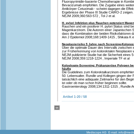
Fluoropyrimidin-basierte Chemotherapie in Komb
Bevacizumab empfohlen. Die Zugabe eines weiter
Antikörper Cetuximab - scheint dagegen die Effekti
Ergebnisse der Phase III Studie CAIRO-2 zeigen.
NEJM 2009;360:563-572 , Tol J et al.
H. pylori Infektion plus Rauchen potenziert Mage
Rauchen und ein positiver H. pylori Status sind be
Magenkarzinom. Die Autoren einer Japanischen 
dass die Kombination der beiden Risikofaktoren d
Am J Epidemiol 2008;168:1409-1415 , Shikata K et
Neoplasierisiko 5 Jahre nach Screening-Kolonos
Über die optimale Dauer des Intervalls zwische
zur Früherkennung von kolorektalen Neoplasien w
NEJM publizierte Studie hat die Sicherheit eines 5
NEJM 2008;359:1218-1224 , Imperiale TF et al
Koloskopie-Screening: Präkanzeröse Polypen ber
häufig
Die Guidelines zum Kolorektalkarzinom empfehle
50. Lebensalter. Rundle und Kollegen gingen der 
tatsächlich eine adäquate Zeitmarke für den Be
ist oder ob man schon früher beginnen sollte.
Gastroenterology 2008;134:1311-1315 , Rundle AG
Artikel 1-20 / 58
Mediscope AG E-mail:
info@medi