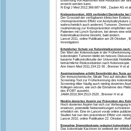
Entfernung von Adenomen eine Reduktion der lang
erreicht werden kann.
N Engl J Med 2012;366:687-696 , Zauber AG et al
Krebsprävention: ASS verhindert Darmkrebs bei
Der Grossteil der verfügbaren klinischen Evidenz 
chemopräventiven Effekt von Azetylsalizylsäure 
wahrscheinlich auch anderen) Tumoren. Dennoch
routinemässig zur Krebsprävention empfohlen wer
Patienten mit Lynch-Syndrom, bei denen eine erbl
Kolorektalkarzinome besteht, bald ändern.
Lancet 2011, online Publikation am 28 Oktober , 
Investigators
Erheblicher Schutz vor Kolorektalkarzinom nach
Der Wert der Kolonoskopie in der Früherkennung 
kolorektalen Tumoren bleibt ein heisses Diskuss
basierte Fallkontrollstudie der Universität Heidel
beträchtliche Risikoreduktion nach Kolonoskopie.
Ann Intern Med 2011;154:22-30 , Brenner H et al
Aspirineinnahme erhöht Sensitivität des Tests auf
Der immunchemische, fäkale Test auf okkultes Blu
Screening-Tool zur Früherkennung des kolorekta
Screening-Alter häufig auch niedrig dosiertes Asp
Kollegen wissen, wie sich die Einnahme des Plät
des iFOBT auswirkt.
JAMA 2010;304:2513-2520 , Brenner H et al
Niedrig dosiertes Aspirin zur Prävention des Kol
Hoch dosiertes Aspirin hat sich zur Vorbeugung ko
erwiesen, potentielle Nebenwirkungen schränken
erheblich ein. Eine im Lancet vorab online publizi
Studien hat nun den präventiven Effekt von niedri
Lancet 2010, online Publikation 22. Oktober , Roth
Einmalige Sigmoidoskopie reduziert kolorektale 
Das kolorektale Karzinom ist weltweit der dritthäu