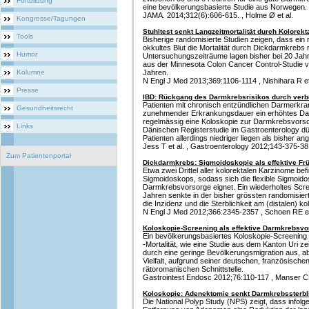
Fortbildung
eine bevölkerungsbasierte Studie aus Norwegen.
JAMA. 2014;312(6):606-615. , Holme Ø et al.
Kongresse/Tagungen
Stuhltest senkt Langzeitmortalität durch Kolorek
Tools
Bisherige randomisierte Studien zeigen, dass ein
okkultes Blut die Mortalität durch Dickdarmkrebs 
Humor
Untersuchungszeiträume lagen bisher bei 20 Jahre
aus der Minnesota Colon Cancer Control-Studie v
Kolumne
Jahren.
N Engl J Med 2013;369:1106-1114 , Nishihara R et a
Presse
IBD: Rückgang des Darmkrebsrisikos durch verb
Patienten mit chronisch entzündlichen Darmerkr
Gesundheitsrecht
zunehmender Erkrankungsdauer ein erhöhtes Dar
regelmässig eine Koloskopie zur Darmkrebsvorsor
Links
Dänischen Registerstudie im Gastroenterology dü
Patienten allerdings niedriger liegen als bisher
Jess T et al. , Gastroenterology 2012;143-375-38
Zum Patientenportal
Dickdarmkrebs: Sigmoidoskopie als effektive F
Etwa zwei Drittel aller kolorektalen Karzinome bef
Sigmoidoskops, sodass sich die flexible Sigmoido
Darmkrebsvorsorge eignet. Ein wiederholtes Screen
Jahren senkte in der bisher grössten randomisie
die Inzidenz und die Sterblichkeit am (distalen) ko
N Engl J Med 2012;366:2345-2357 , Schoen RE et
Koloskopie-Screening als effektive Darmkrebsvo
Ein bevölkerungsbasiertes Koloskopie-Screening
-Mortalität, wie eine Studie aus dem Kanton Uri ze
durch eine geringe Bevölkerungsmigration aus, a
Vielfalt, aufgrund seiner deutschen, französischen
rätoromanischen Schnittstelle.
Gastrointest Endosc 2012;76:110-117 , Manser CN
Koloskopie: Adenektomie senkt Darmkrebssterbl
Die National Polyp Study (NPS) zeigt, dass infol