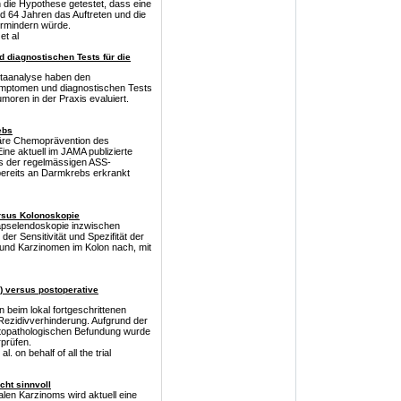
en die Hypothese getestet, dass eine
d 64 Jahren das Auftreten und die
vermindern würde.
et al
 diagnostischen Tests für die
etaanalyse haben den
ymptomen und diagnostischen Tests
oren in der Praxis evaluiert.
ebs
imäre Chemoprävention des
ine aktuell im JAMA publizierte
ss der regelmässigen ASS-
 bereits an Darmkrebs erkrankt
rsus Kolonoskopie
Kapselendoskopie inzwischen
der Sensitivität und Spezifität der
und Karzinomen im Kolon nach, mit
) versus postoperative
 beim lokal fortgeschrittenen
Rezidivverhinderung. Aufgrund der
stopathologischen Befundung wurde
prüfen.
 on behalf of all the trial
cht sinnvoll
alen Karzinoms wird aktuell eine