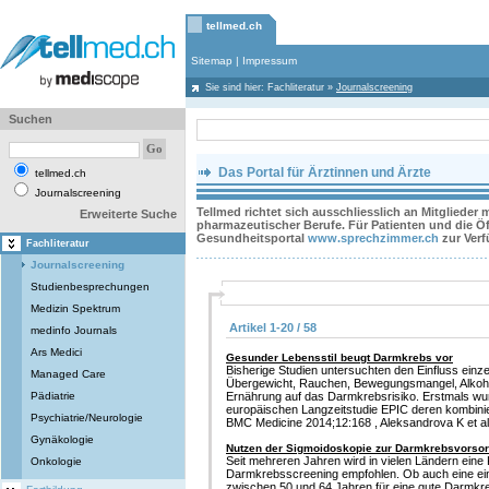
tellmed.ch
Sitemap
|
Impressum
Sie sind hier:
Fachliteratur
»
Journalscreening
Suchen
Das Portal für Ärztinnen und Ärzte
tellmed.ch
Journalscreening
Tellmed richtet sich ausschliesslich an Mitglieder
Erweiterte Suche
pharmazeutischer Berufe. Für Patienten und die Öff
Gesundheitsportal
www.sprechzimmer.ch
zur Ver
Fachliteratur
Journalscreening
Studienbesprechungen
Medizin Spektrum
Artikel 1-20 / 58
medinfo Journals
Ars Medici
Gesunder Lebensstil beugt Darmkrebs vor
Bisherige Studien untersuchten den Einfluss einze
Managed Care
Übergewicht, Rauchen, Bewegungsmangel, Alko
Pädiatrie
Ernährung auf das Darmkrebsrisiko. Erstmals wu
europäischen Langzeitstudie EPIC deren kombinier
Psychiatrie/Neurologie
BMC Medicine 2014;12:168 , Aleksandrova K et al
Gynäkologie
Nutzen der Sigmoidoskopie zur Darmkrebsvorso
Seit mehreren Jahren wird in vielen Ländern eine
Onkologie
Darmkrebsscreening empfohlen. Ob auch eine ein
zwischen 50 und 64 Jahren für eine gute Darmkr