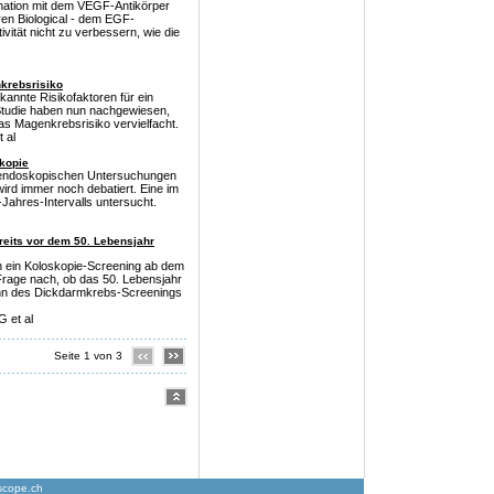
ination mit dem VEGF-Antikörper
en Biological - dem EGF-
vität nicht zu verbessern, wie die
nkrebsrisiko
kannte Risikofaktoren für ein
Studie haben nun nachgewiesen,
as Magenkrebsrisiko vervielfacht.
 al
kopie
n endoskopischen Untersuchungen
ird immer noch debatiert. Eine im
-Jahres-Intervalls untersucht.
eits vor dem 50. Lebensjahr
n ein Koloskopie-Screening ab dem
Frage nach, ob das 50. Lebensjahr
ginn des Dickdarmkrebs-Screenings
 et al
Seite 1 von 3
scope.ch