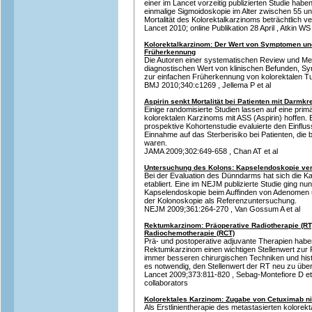
einer im Lancet vorzeitig publizierten Studie hab
einmalige Sigmoidoskopie im Alter zwischen 55 un
Mortalität des Kolorektalkarzinoms beträchtlich 
Lancet 2010; online Publikation 28 April , Atkin WS 
Kolorektalkarzinom: Der Wert von Symptomen und
Früherkennung
Die Autoren einer systematischen Review und M
diagnostischen Wert von klinischen Befunden, S
zur einfachen Früherkennung von kolorektalen Tum
BMJ 2010;340:c1269 , Jellema P et al
Aspirin senkt Mortalität bei Patienten mit Darmkr
Einige randomisierte Studien lassen auf eine pr
kolorektalen Karzinoms mit ASS (Aspirin) hoffen. E
prospektive Kohortenstudie evaluierte den Einflu
Einnahme auf das Sterberisiko bei Patienten, die
waren.
JAMA 2009;302:649-658 , Chan AT et al
Untersuchung des Kolons: Kapselendoskopie ve
Bei der Evaluation des Dünndarms hat sich die 
etabliert. Eine im NEJM publizierte Studie ging nun 
Kapselendoskopie beim Auffinden von Adenomen 
der Kolonoskopie als Referenzuntersuchung.
NEJM 2009;361:264-270 , Van Gossum A et al
Rektumkarzinom: Präoperative Radiotherapie (RT
Radiochemotherapie (RCT)
Prä- und postoperative adjuvante Therapien haben
Rektumkarzinom einen wichtigen Stellenwert zur 
immer besseren chirurgischen Techniken und hi
es notwendig, den Stellenwert der RT neu zu über
Lancet 2009;373:811-820 , Sebag-Montefiore D et al.
collaborators
Kolorektales Karzinom: Zugabe von Cetuximab ni
Als Erstlinientherapie des metastasierten kolorekt