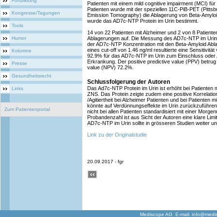
Fortbildung
Patienten mit einem mild cognitive impairment (MCI) für d
Patienten wurde mit der speziellen 11C-PiB-PET (Pitt
Kongresse/Tagungen
Emission Tomography) die Ablagerung von Beta-Amyloi
wurde das AD7c-NTP Protein im Urin bestimmt.
Tools
14 von 22 Patienten mit Alzheimer und 2 von 8 Patient
Humor
Ablagerungen auf. Die Messung des AD7c-NTP im Urin z
der AD7c-NTP Konzentration mit den Beta-Amyloid Abl
eines cut-off von 1.46 ng/ml resultierte eine Sensitivitä
Kolumne
92.9% für das AD7c-NTP im Urin zum Einschluss oder 
Erkrankung. Der positive predictive value (PPV) betrug
Presse
value (NPV) 72.2%.
Gesundheitsrecht
Schlussfolgerung der Autoren
Das Ad7c-NTP Protein im Urin ist erhöht bei Patienten
Links
ZNS. Das Protein zeigte zudem eine positive Korrelat
/Agitiertheit bei Alzheimer Patienten und bei Patienten mit
könnte auf Verdünnungseffekte im Urin zurückzuführen 
Zum Patientenportal
nicht bei allen Patienten standardisiert mit einer Morge
Probandenzahl ist aus Sicht der Autoren eine klare Limita
AD7c-NTP im Urin sollte in grösseren Studien weiter u
Link zu der Originalstudie
20.09.2017 - fgr
Mediscope AG E-mail:
info@medi