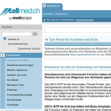
tellmed.ch
Sitemap
|
Impressum
Sie sind hier:
Fachliteratur
»
Journalscreening
Suchen
tellmed.ch
Das Portal für Ärztinnen und Ärzte
Journalscreening
Erweiterte Suche
Tellmed richtet sich ausschliesslich an Mitglieder
pharmazeutischer Berufe. Für Patienten und die Öff
Gesundheitsportal
www.sprechzimmer.ch
zur Ver
Fachliteratur
Journalscreening
Studienbesprechungen
Biomarker im Urin zur Erkennung von Alzheim
Medizin Spektrum
Amerikanische und chinesische Forscher haben di
medinfo Journals
Proteins im Urin zur Diagnose von Alzheimer geprü
Ars Medici
Das AD7c-NTP ist ein Neuronales Thread Protein, das i
Managed Care
nachgewiesen werden kann. Das Vorhandensein dieses 
Pädiatrie
dem Untergang von Nervenzellen in Zusammenhang ge
bereits eine diagnostische Validität dieses Proteins verm
Psychiatrie/Neurologie
bisher eine Studie, wo als Diagnose-Goldstandard der
Ablagerungen verwendet wurde.
Gynäkologie
Onkologie
AD7c-NTP im Urin korreliert mit Beta-Amyloid
Die Forscher haben 22 Patienten mit milder bis modera