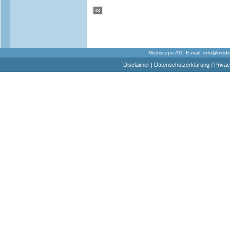
Mediscope AG E-mail:
info@medi
Disclaimer
|
Datenschutzerklärung / Privac