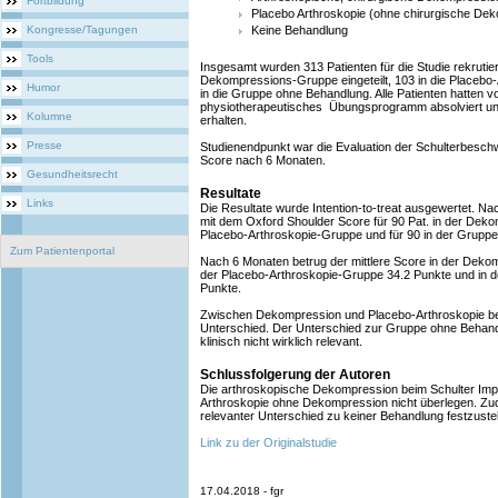
Fortbildung
Placebo Arthroskopie (ohne chirurgische De
Kongresse/Tagungen
Keine Behandlung
Tools
Insgesamt wurden 313 Patienten für die Studie rekrutier
Dekompressions-Gruppe eingeteilt, 103 in die Placebo
Humor
in die Gruppe ohne Behandlung. Alle Patienten hatten v
physiotherapeutisches Übungsprogramm absolviert und 
Kolumne
erhalten.
Presse
Studienendpunkt war die Evaluation der Schulterbesc
Score nach 6 Monaten.
Gesundheitsrecht
Resultate
Links
Die Resultate wurde Intention-to-treat ausgewertet. Na
mit dem Oxford Shoulder Score für 90 Pat. in der Deko
Placebo-Arthroskopie-Gruppe und für 90 in der Gruppe
Zum Patientenportal
Nach 6 Monaten betrug der mittlere Score in der Deko
der Placebo-Arthroskopie-Gruppe 34.2 Punkte und in 
Punkte.
Zwischen Dekompression und Placebo-Arthroskopie best
Unterschied. Der Unterschied zur Gruppe ohne Behandl
klinisch nicht wirklich relevant.
Schlussfolgerung der Autoren
Die arthroskopische Dekompression beim Schulter Imp
Arthroskopie ohne Dekompression nicht überlegen. Zudem 
relevanter Unterschied zu keiner Behandlung festzustel
Link zu der Originalstudie
17.04.2018 - fgr