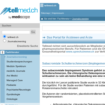
tellmed.ch
Sitemap
|
Impressum
Sie sind hier:
Fachliteratur
»
Journalscreening
Suchen
tellmed.ch
Das Portal für Ärztinnen und Ärzte
Journalscreening
Erweiterte Suche
Tellmed richtet sich ausschliesslich an Mitglieder
pharmazeutischer Berufe. Für Patienten und die Öff
Gesundheitsportal
www.sprechzimmer.ch
zur Ver
Fachliteratur
Journalscreening
Studienbesprechungen
Subacromiale Schulterschmerzen (Impingemen
Medizin Spektrum
Das subacromiale Impingement Syndrom gehört zu
medinfo Journals
Schulterschmerzen. Die chirurgische Dekompressio
Ars Medici
wirksamer zu sein als keine Behandlung wie eine n
Managed Care
Die kürzlich im Lancet publizierte Studie wurde in 32 Kl
Pädiatrie
durchgeführt. Für die Studie wurden Patienten mit sub
Rotatorenmanschette rekrutiert.
Psychiatrie/Neurologie
Die Autoren der randomisierten, placebokontrollierten St
Gynäkologie
Vorgehensweisen:
Onkologie
Arthroskopische, chirurgische Dekompressio