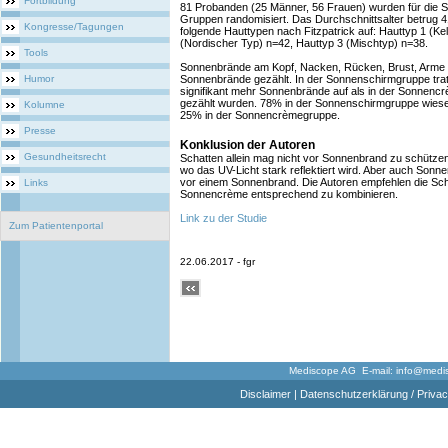
Fortbildung
81 Probanden (25 Männer, 56 Frauen) wurden für die Stu
Gruppen randomisiert. Das Durchschnittsalter betrug 
Kongresse/Tagungen
folgende Hauttypen nach Fitzpatrick auf: Hauttyp 1 (Ke
(Nordischer Typ) n=42, Hauttyp 3 (Mischtyp) n=38.
Tools
Sonnenbrände am Kopf, Nacken, Rücken, Brust, Arme 
Humor
Sonnenbrände gezählt. In der Sonnenschirmgruppe tra
signifikant mehr Sonnenbrände auf als in der Sonnen
gezählt wurden. 78% in der Sonnenschirmgruppe wiesen
Kolumne
25% in der Sonnencrèmegruppe.
Presse
Konklusion der Autoren
Gesundheitsrecht
Schatten allein mag nicht vor Sonnenbrand zu schützen
wo das UV-Licht stark reflektiert wird. Aber auch Sonn
vor einem Sonnenbrand. Die Autoren empfehlen die S
Links
Sonnencrème entsprechend zu kombinieren.
Link zu der Studie
Zum Patientenportal
22.06.2017 - fgr
Mediscope AG E-mail:
info@medi
Disclaimer
|
Datenschutzerklärung / Privac