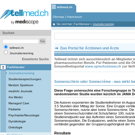
tellmed.ch
Sitemap
|
Impressum
Sie sind hier:
Fachliteratur
»
Journalscreening
Suchen
tellmed.ch
Das Portal für Ärztinnen und Ärzte
Journalscreening
Erweiterte Suche
Tellmed richtet sich ausschliesslich an Mitglieder
pharmazeutischer Berufe. Für Patienten und die Öff
Gesundheitsportal
www.sprechzimmer.ch
zur Ver
Fachliteratur
Journalscreening
Studienbesprechungen
Sonnenschirm oder Sonnecrème - was wirkt b
Medizin Spektrum
Diese Frage untersuchte eine Forschergruppe in Te
medinfo Journals
randomisierten Studie wurden kürzlich im JAMA De
Ars Medici
Die Autoren exponierten die Studienteilnehmer im Augu
Managed Care
3.5 Stunden über Mittag der Sonne. Eine Gruppe verblie
Pädiatrie
Sonnenschirmen, nutzte aber keine Sonnencrème. Die 
einem Sonnenschutzmittel mit Schutzfaktor 100, nutzte
Psychiatrie/Neurologie
Studienendpunkt war das Auftreten eines Sonnenbrande
Sonnenexposition. Die Evaluatoren, welche einen Sonn
Gynäkologie
verblindet gegenüber der Gruppenzugehörigkeit der P
Onkologie
Resultate