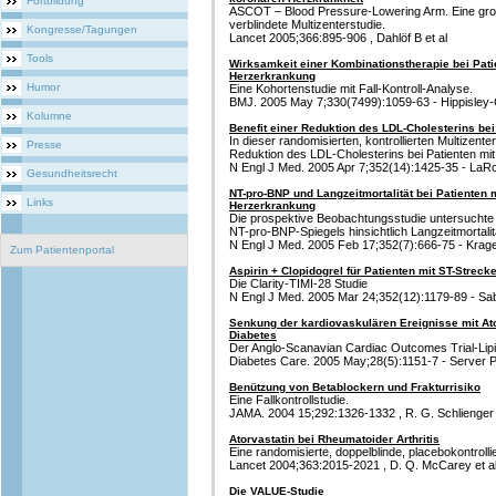
Fortbildung
ASCOT – Blood Pressure-Lowering Arm. Eine gros
verblindete Multizenterstudie.
Kongresse/Tagungen
Lancet 2005;366:895-906 , Dahlöf B et al
Tools
Wirksamkeit einer Kombinationstherapie bei Pati
Herzerkrankung
Humor
Eine Kohortenstudie mit Fall-Kontroll-Analyse.
BMJ. 2005 May 7;330(7499):1059-63 - Hippisley-Cox
Kolumne
Benefit einer Reduktion des LDL-Cholesterins bei
In dieser randomisierten, kontrollierten Multizente
Presse
Reduktion des LDL-Cholesterins bei Patienten mi
N Engl J Med. 2005 Apr 7;352(14):1425-35 - LaRos
Gesundheitsrecht
NT-pro-BNP und Langzeitmortalität bei Patienten m
Links
Herzerkrankung
Die prospektive Beobachtungsstudie untersuchte
NT-pro-BNP-Spiegels hinsichtlich Langzeitmortalit
N Engl J Med. 2005 Feb 17;352(7):666-75 - Kragelu
Zum Patientenportal
Aspirin + Clopidogrel für Patienten mit ST-Streck
Die Clarity-TIMI-28 Studie
N Engl J Med. 2005 Mar 24;352(12):1179-89 - Saba
Senkung der kardiovaskulären Ereignisse mit Ator
Diabetes
Der Anglo-Scanavian Cardiac Outcomes Trial-Li
Diabetes Care. 2005 May;28(5):1151-7 - Server P
Benützung von Betablockern und Frakturrisiko
Eine Fallkontrollstudie.
JAMA. 2004 15;292:1326-1332 , R. G. Schlienger 
Atorvastatin bei Rheumatoider Arthritis
Eine randomisierte, doppelblinde, placebokontrollie
Lancet 2004;363:2015-2021 , D. Q. McCarey et a
Die VALUE-Studie