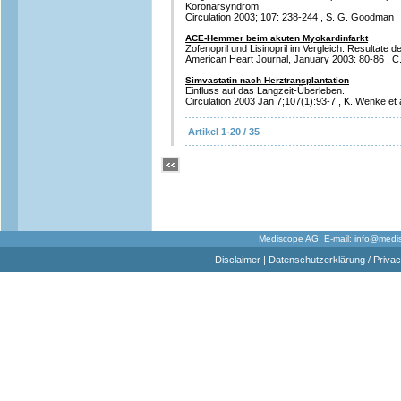
Koronarsyndrom.
Circulation 2003; 107: 238-244 , S. G. Goodman
ACE-Hemmer beim akuten Myokardinfarkt
Zofenopril und Lisinopril im Vergleich: Resultate 
American Heart Journal, January 2003: 80-86 , C. 
Simvastatin nach Herztransplantation
Einfluss auf das Langzeit-Überleben.
Circulation 2003 Jan 7;107(1):93-7 , K. Wenke et 
Artikel 1-20 / 35
Mediscope AG E-mail:
info@medi
Disclaimer
|
Datenschutzerklärung / Privac