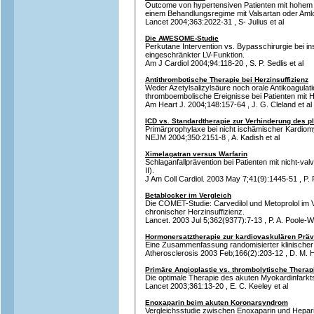
Outcome von hypertensiven Patienten mit hohem 
einem Behandlungsregime mit Valsartan oder Aml
Lancet 2004;363:2022-31 , S- Julius et al
Die AWESOME-Studie
Perkutane Intervention vs. Bypasschirurgie bei ins
eingeschränkter LV-Funktion.
Am J Cardiol 2004;94:118-20 , S. P. Sedlis et al
Antithrombotische Therapie bei Herzinsuffizienz
Weder Azetylsalizylsäure noch orale Antikoagulati
thromboembolische Ereignisse bei Patienten mit H
Am Heart J. 2004;148:157-64 , J. G. Cleland et al
ICD vs. Standardtherapie zur Verhinderung des p
Primärprophylaxe bei nicht ischämischer Kardio
NEJM 2004;350:2151-8 , A. Kadish et al
Ximelagatran versus Warfarin
Schlaganfallprävention bei Patienten mit nicht-v
II).
J Am Coll Cardiol. 2003 May 7;41(9):1445-51 , P. 
Betablocker im Vergleich
Die COMET-Studie: Carvedilol und Metoprolol im Ve
chronischer Herzinsuffizienz.
Lancet. 2003 Jul 5;362(9377):7-13 , P. A. Poole-Wi
Hormonersatztherapie zur kardiovaskulären Präv
Eine Zusammenfassung randomisierter klinischer 
Atherosclerosis 2003 Feb;166(2):203-12 , D. M. He
Primäre Angioplastie vs. thrombolytische Therap
Die optimale Therapie des akuten Myokardinfarkt
Lancet 2003;361:13-20 , E. C. Keeley et al
Enoxaparin beim akuten Koronarsyndrom
Vergleichsstudie zwischen Enoxaparin und Hepari