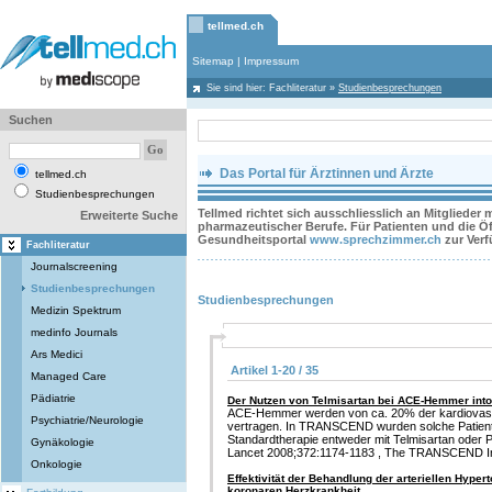
tellmed.ch
Sitemap
|
Impressum
Sie sind hier:
Fachliteratur
»
Studienbesprechungen
Suchen
Das Portal für Ärztinnen und Ärzte
tellmed.ch
Studienbesprechungen
Tellmed richtet sich ausschliesslich an Mitglieder
Erweiterte Suche
pharmazeutischer Berufe. Für Patienten und die Öff
Gesundheitsportal
www.sprechzimmer.ch
zur Ver
Fachliteratur
Journalscreening
Studienbesprechungen
Studienbesprechungen
Medizin Spektrum
medinfo Journals
Ars Medici
Artikel 1-20 / 35
Managed Care
Pädiatrie
Der Nutzen von Telmisartan bei ACE-Hemmer into
ACE-Hemmer werden von ca. 20% der kardiovasku
Psychiatrie/Neurologie
vertragen. In TRANSCEND wurden solche Patienten
Standardtherapie entweder mit Telmisartan oder 
Gynäkologie
Lancet 2008;372:1174-1183 , The TRANSCEND In
Onkologie
Effektivität der Behandlung der arteriellen Hyper
koronaren Herzkrankheit