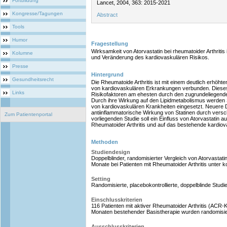
Fortbildung
Lancet, 2004, 363: 2015-2021
Kongresse/Tagungen
Abstract
Tools
Humor
Fragestellung
Wirksamkeit von Atorvastatin bei rheumatoider Arthritis 
Kolumne
und Veränderung des kardiovaskulären Risikos.
Presse
Hintergrund
Gesundheitsrecht
Die Rheumatoide Arthritis ist mit einem deutlich erhöhten
von kardiovaskulären Erkrankungen verbunden. Dieses
Links
Risikofaktoren am ehesten durch den zugrundeliegende
Durch ihre Wirkung auf den Lipidmetabolismus werden S
von kardiovaskulären Krankheiten eingesetzt. Neuere 
antiinflammatorische Wirkung von Statinen durch vers
Zum Patientenportal
vorliegenden Studie soll ein Einfluss von Atorvastatin auf
Rheumatoider Arthritis und auf das bestehende kardiov
Methoden
Studiendesign
Doppelblinder, randomisierter Vergleich von Atorvastat
Monate bei Patienten mit Rheumatoider Arthritis unter k
Setting
Randomisierte, placebokontrollierte, doppelblinde Stud
Einschlusskriterien
116 Patienten mit aktiver Rheumatoider Arthritis (ACR-K
Monaten bestehender Basistherapie wurden randomisie
Ausschlusskriterien