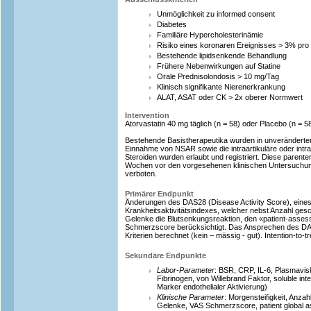
Unmöglichkeit zu informed consent
Diabetes
Familiäre Hypercholesterinämie
Risiko eines koronaren Ereignisses > 3% pro
Bestehende lipidsenkende Behandlung
Frühere Nebenwirkungen auf Statine
Orale Prednisolondosis > 10 mg/Tag
Klinisch signifikante Nierenerkrankung
ALAT, ASAT oder CK > 2x oberer Normwert
Intervention
Atorvastatin 40 mg täglich (n = 58) oder Placebo (n = 58
Bestehende Basistherapeutika wurden in unveränderter
Einnahme von NSAR sowie die intraartikuläre oder int
Steroiden wurden erlaubt und registriert. Diese parenter
Wochen vor den vorgesehenen klinischen Untersuchu
verboten.
Primärer Endpunkt
Änderungen des DAS28 (Disease Activity Score), eines 
Krankheitsaktivitätsindexes, welcher nebst Anzahl ges
Gelenke die Blutsenkungsreaktion, den «patient-asses
Schmerzscore berücksichtigt. Das Ansprechen des 
Kriterien berechnet (kein – mässig - gut). Intention-to-t
Sekundäre Endpunkte
Labor-Parameter
: BSR, CRP, IL-6, Plasmavisko
Fibrinogen, von Willebrand Faktor, soluble int
Marker endothelialer Aktivierung)
Klinische Parameter
: Morgensteifigkeit, Anza
Gelenke, VAS Schmerzscore, patient global a