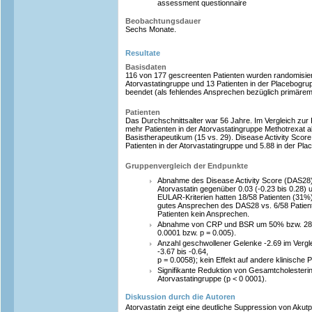
assessment questionnaire
Beobachtungsdauer
Sechs Monate.
Resultate
Basisdaten
116 von 177 gescreenten Patienten wurden randomisiert
Atorvastatingruppe und 13 Patienten in der Placebogrup
beendet (als fehlendes Ansprechen bezüglich primärem 
Patienten
Das Durchschnittsalter war 56 Jahre. Im Vergleich zur
mehr Patienten in der Atorvastatingruppe Methotrexat 
Basistherapeutikum (15 vs. 29). Disease Activity Scor
Patienten in der Atorvastatingruppe und 5.88 in der Pl
Gruppenvergleich der Endpunkte
Abnahme des Disease Activity Score (DAS28): 
Atorvastatin gegenüber 0.03 (-0.23 bis 0.28)
EULAR-Kriterien hatten 18/58 Patienten (31%) 
gutes Ansprechen des DAS28 vs. 6/58 Patien
Patienten kein Ansprechen.
Abnahme von CRP und BSR um 50% bzw. 28% 
0.0001 bzw. p = 0.005).
Anzahl geschwollener Gelenke -2.69 im Vergl
-3.67 bis -0.64,
p = 0.0058); kein Effekt auf andere klinische 
Signifikante Reduktion von Gesamtcholesterin,
Atorvastatingruppe (p < 0 0001).
Diskussion durch die Autoren
Atorvastatin zeigt eine deutliche Suppression von Aku