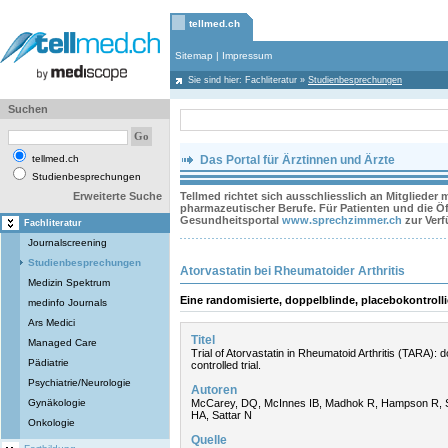
tellmed.ch
Sitemap
|
Impressum
Sie sind hier:
Fachliteratur
»
Studienbesprechungen
Suchen
tellmed.ch
Das Portal für Ärztinnen und Ärzte
Studienbesprechungen
Erweiterte Suche
Tellmed richtet sich ausschliesslich an Mitglieder
pharmazeutischer Berufe. Für Patienten und die Öff
Gesundheitsportal
www.sprechzimmer.ch
zur Ver
Fachliteratur
Journalscreening
Studienbesprechungen
Atorvastatin bei Rheumatoider Arthritis
Medizin Spektrum
Eine randomisierte, doppelblinde, placebokontrolli
medinfo Journals
Ars Medici
Titel
Managed Care
Trial of Atorvastatin in Rheumatoid Arthritis (TARA):
Pädiatrie
controlled trial.
Psychiatrie/Neurologie
Autoren
Gynäkologie
McCarey, DQ, McInnes IB, Madhok R, Hampson R, S
HA, Sattar N
Onkologie
Quelle