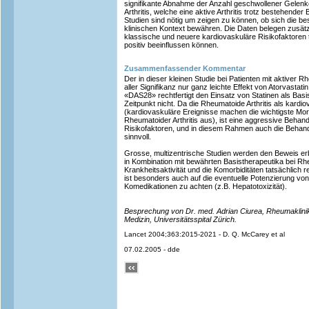
signifikante Abnahme der Anzahl geschwollener Gelenke
Arthritis, welche eine aktive Arthritis trotz bestehende
Studien sind nötig um zeigen zu können, ob sich die 
klinischen Kontext bewähren. Die Daten belegen zusätzl
klassische und neuere kardiovaskuläre Risikofaktoren
positiv beeinflussen können.
Zusammenfassender Kommentar
Der in dieser kleinen Studie bei Patienten mit aktiver Rh
aller Signifikanz nur ganz leichte Effekt von Atorvastati
«DAS28» rechtfertigt den Einsatz von Statinen als Basi
Zeitpunkt nicht. Da die Rheumatoide Arthritis als kardio
(kardiovaskuläre Ereignisse machen die wichtigste Mort
Rheumatoider Arthritis aus), ist eine aggressive Beha
Risikofaktoren, und in diesem Rahmen auch die Behandl
sinnvoll.
Grosse, multizentrische Studien werden den Beweis erb
in Kombination mit bewährten Basistherapeutika bei Rheu
Krankheitsaktivität und die Komorbiditäten tatsächlich 
ist besonders auch auf die eventuelle Potenzierung v
Komedikationen zu achten (z.B. Hepatotoxizität).
Besprechung von Dr. med. Adrian Ciurea, Rheumaklinik 
Medizin, Universitätsspital Zürich.
Lancet 2004;363:2015-2021 - D. Q. McCarey et al
07.02.2005 - dde