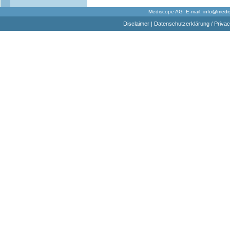
Mediscope AG E-mail:
info@medi
Disclaimer
|
Datenschutzerklärung / Privac