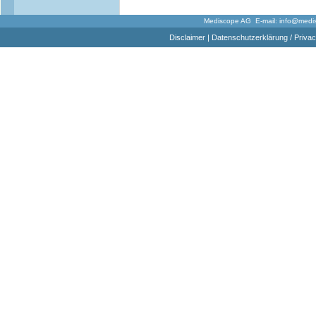
Mediscope AG E-mail:
info@medi
Disclaimer
|
Datenschutzerklärung / Privac