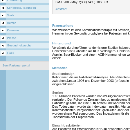
Fortbildung
BMJ. 2005 May 7;330(7499):1059-63.
Kongresse/Tagungen
Abstract
Tools
Humor
Fragestellung
Wie wirksam ist eine Kombinationstherapie mit Statinen
Kolumne
Hemmer in der Sekundärprophylaxe bei Patienten mit 
Presse
Hintergrund
Gesundheitsrecht
Vorgängig durchgeführte randomisierte Studien haben g
Ueberleben bei Patienten mit KHK verlängern. Unklar is
Links
Aspirin, Beta-Blocker und einem ACE-Hemmer einen wei
erzielt.
Zum Patientenportal
Methoden
Studiendesign
Kohortenstudie mit Fall-Kontroll-Analyse. Alle Patiente
zwischen Januar 1996 und Dezember 2003 (erfasst in
eingeschlossen.
Setting
1.18 Millionen Patienten wurden von 89 Allgemeinpr
registriert. Der Follow-up Zeitraum betrug mindestens 8 
Patienten gezählt, die eine KHK hatten und während de
Das Todesdatum wurde als Indexdatum gezählt. Vier zu
Kontrollpatienten, vergleichbar bezüglich Alter, Jahr d
wurden einem Fall zugeordnet. Das Indexdatum für die 
Todesdatum der Fallpatienten.
Einschlusskriterien
Alle Patienten mit Erstdiagnose KHK im erwähnten Zeit