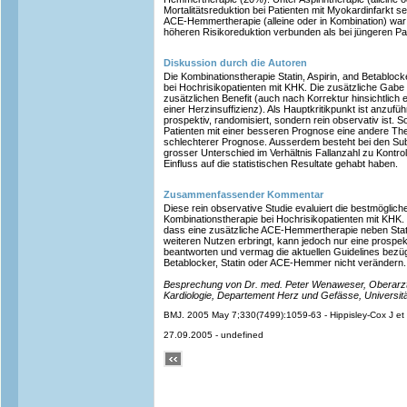
Mortalitätsreduktion bei Patienten mit Myokardinfarkt 
ACE-Hemmertherapie (alleine oder in Kombination) war 
höheren Risikoreduktion verbunden als bei jüngeren Pa
Diskussion durch die Autoren
Die Kombinationstherapie Statin, Aspirin, and Betabloc
bei Hochrisikopatienten mit KHK. Die zusätzliche Gab
zusätzlichen Benefit (auch nach Korrektur hinsichtlich 
einer Herzinsuffizienz). Als Hauptkritikpunkt ist anzufüh
prospektiv, randomisiert, sondern rein observativ ist. S
Patienten mit einer besseren Prognose eine andere Ther
schlechterer Prognose. Ausserdem besteht bei den Su
grosser Unterschied im Verhältnis Fallanzahl zu Kontro
Einfluss auf die statistischen Resultate gehabt haben.
Zusammenfassender Kommentar
Diese rein observative Studie evaluiert die bestmögli
Kombinationstherapie bei Hochrisikopatienten mit KHK. 
dass eine zusätzliche ACE-Hemmertherapie neben Stati
weiteren Nutzen erbringt, kann jedoch nur eine prospek
beantworten und vermag die aktuellen Guidelines bezügl
Betablocker, Statin oder ACE-Hemmer nicht verändern.
Besprechung von Dr. med. Peter Wenaweser, Oberarzt, Kl
Kardiologie, Departement Herz und Gefässe, Universitäts
BMJ. 2005 May 7;330(7499):1059-63 - Hippisley-Cox J et al
27.09.2005 - undefined