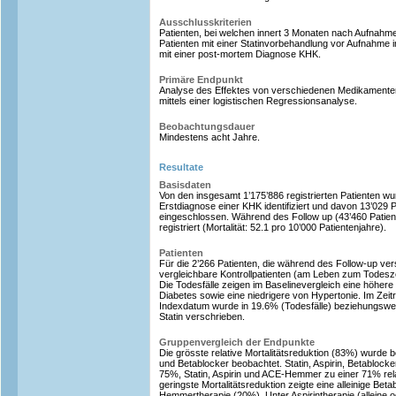
Ausschlusskriterien
Patienten, bei welchen innert 3 Monaten nach Aufnahme
Patienten mit einer Statinvorbehandlung vor Aufnahme 
mit einer post-mortem Diagnose KHK.
Primäre Endpunkt
Analyse des Effektes von verschiedenen Medikamente
mittels einer logistischen Regressionsanalyse.
Beobachtungsdauer
Mindestens acht Jahre.
Resultate
Basisdaten
Von den insgesamt 1’175’886 registrierten Patienten wu
Erstdiagnose einer KHK identifiziert und davon 13’029 P
eingeschlossen. Während des Follow up (43’460 Patien
registriert (Mortalität: 52.1 pro 10’000 Patientenjahre).
Patienten
Für die 2’266 Patienten, die während des Follow-up ve
vergleichbare Kontrollpatienten (am Leben zum Todeszeit
Die Todesfälle zeigen im Baselinevergleich eine höhere
Diabetes sowie eine niedrigere von Hypertonie. Im Zei
Indexdatum wurde in 19.6% (Todesfälle) beziehungsweis
Statin verschrieben.
Gruppenvergleich der Endpunkte
Die grösste relative Mortalitätsreduktion (83%) wurde be
und Betablocker beobachtet. Statin, Aspirin, Betabloc
75%, Statin, Aspirin und ACE-Hemmer zu einer 71% rela
geringste Mortalitätsreduktion zeigte eine alleinige Be
Hemmertherapie (20%). Unter Aspirintherapie (alleine o