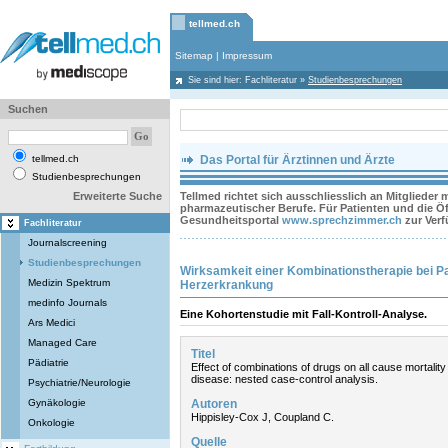
tellmed.ch
Sitemap
|
Impressum
Sie sind hier:
Fachliteratur
»
Studienbesprechungen
Suchen
tellmed.ch
Das Portal für Ärztinnen und Ärzte
Studienbesprechungen
Erweiterte Suche
Tellmed richtet sich ausschliesslich an Mitglieder
pharmazeutischer Berufe. Für Patienten und die Öff
Gesundheitsportal
www.sprechzimmer.ch
zur Ver
Fachliteratur
Journalscreening
Studienbesprechungen
Wirksamkeit einer Kombinationstherapie bei Pa
Medizin Spektrum
Herzerkrankung
medinfo Journals
Eine Kohortenstudie mit Fall-Kontroll-Analyse.
Ars Medici
Managed Care
Titel
Pädiatrie
Effect of combinations of drugs on all cause mortality
disease: nested case-control analysis.
Psychiatrie/Neurologie
Gynäkologie
Autoren
Hippisley-Cox J, Coupland C.
Onkologie
Quelle