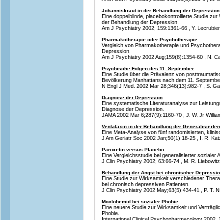
Johanniskraut in der Behandlung der Depression
Eine doppelblinde, placebokontrollierte Studie zu
der Behandlung der Depression.
Am J Psychiatry 2002; 159:1361-66 , Y. Lecrubier 
Pharmakotherapie oder Psychotherapie
Vergleich von Pharmakotherapie und Psychothera
Depression.
Am J Psychiatry 2002 Aug;159(8):1354-60 , N. Ca
Psychische Folgen des 11. September
Eine Studie über die Prävalenz von posttraumati
Bevölkerung Manhattans nach dem 11. Septembe
N Engl J Med. 2002 Mar 28;346(13):982-7 , S. Gal
Diagnose der Depression
Eine systematische Literaturanalyse zur Leistung
Diagnose der Depression.
JAMA 2002 Mar 6;287(9):1160-70 , J. W. Jr William
Venlafaxin in der Behandlung der Generalisierte
Eine Meta-Analyse von fünf randomisierten, klinis
J Am Geriatr Soc 2002 Jan;50(1):18-25 , I. R. Katz
Paroxetin versus Placebo
Eine Vergleichsstudie bei generalisierter sozialer
J Clin Psychiatry 2002; 63:66-74 , M. R. Liebowitz 
Behandlung der Angst bei chronischer Depressi
Eine Studie zur Wirksamkeit verschiedener Ther
bei chronisch depressiven Patienten.
J Clin Psychiatry 2002 May;63(5):434-41 , P. T. Ni
Moclobemid bei sozialer Phobie
Eine neuere Studie zur Wirksamkeit und Verträgli
Phobie.
International Clinical Psychopharmacology 2002. 17