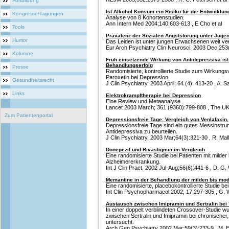
Fortbildung
Ist Alkohol Konsum ein Risiko für die Entwicklu
Kongresse/Tagungen
Analyse von 8 Kohortenstudien.
Ann Intern Med 2004;140:603-613 , E Cho et al
Tools
Prävalenz der Sozialen Angststörung unter Juge
Humor
Das Leiden ist unter jungen Erwachsenen weit ver
Eur Arch Psychiatry Clin Neurosci. 2003 Dec;253(6
Kolumne
Früh einsetzende Wirkung von Antidepressiva ist 
Behandlungserfolg
Presse
Randomisierte, kontrollierte Studie zum Wirkungs
Paroxetin bei Depression.
Gesundheitsrecht
J Clin Psychiatry. 2003 April; 64 (4): 413-20 , A. S
Links
Elektrokrampftherapie bei Depression
Eine Review und Metaanalyse.
Lancet 2003 March; 361 (9360):799-808 , The 
Zum Patientenportal
Depressionsfreie Tage: Vergleich von Venlafaxin
Depressionsfreie Tage sind ein gutes Messinstru
Antidepressiva zu beurteilen.
J Clin Psychiatry. 2003 Mar;64(3):321-30 , R. Malli
Donepezil und Rivastigmin im Vergleich
Eine randomisierte Studie bei Patienten mit milder
Alzheimererkrankung.
Int J Clin Pract. 2002 Jul-Aug;56(6):441-6 , D. G. 
Memantine in der Behandlung der milden bis mo
Eine randomisierte, placebokontrollierte Studie b
Int Clin Psychopharmacol 2002; 17:297-305 , G. W
Austausch zwischen Imipramin und Sertralin bei 
In einer doppelt verblindeten Crossover-Studie 
zwischen Sertralin und Imipramin bei chronischer,
untersucht.
Arch Gen Psychiatry 2002 Mar;59(3):233-9 , M. E