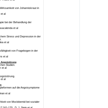
r Wirksamkeit von Johanniskraut in
et al
pie bei der Behandlung der
sacalenda et al
schem Stress und Depression in der
r.
ea et al
sfähigkeit von Fragebogen in der
s et al
n Angststörung
chen Studien.
 et al
 Angststörung.
et al
on
apieformen auf die Angstsymptome
nan et al
chkeit von Moclobemid bei sozialer
:161-170 , D. J. Stein et al