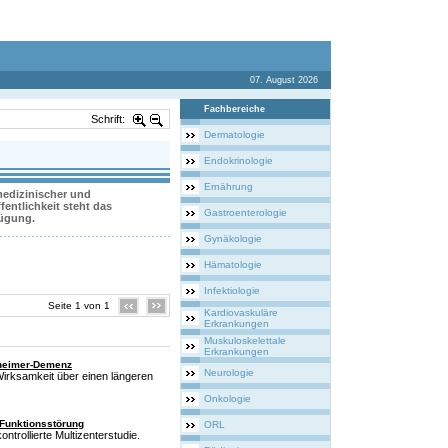
07. August 2026
Fachbereiche
Schrift:
Dermatologie
Endokrinologie
Ernährung
 medizinischer und
entlichkeit steht das
Gastroenterologie
fügung.
Gynäkologie
Hämatologie
Infektiologie
Seite 1 von 1
Kardiovaskuläre
Erkrankungen
Muskuloskelettale
Erkrankungen
zheimer-Demenz
Neurologie
 Wirksamkeit über einen längeren
Onkologie
 Funktionsstörung
ORL
ntrollierte Multizenterstudie.