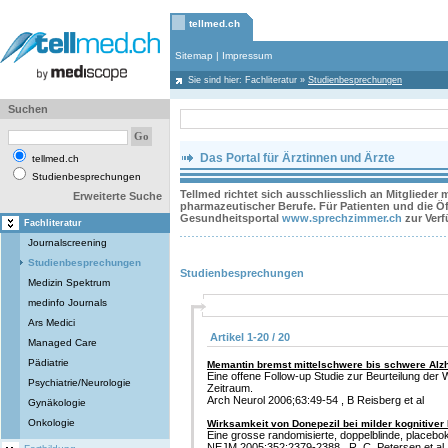
tellmed.ch
Sitemap
|
Impressum
Sie sind hier:
Fachliteratur
»
Studienbesprechungen
Suchen
Das Portal für Ärztinnen und Ärzte
tellmed.ch
Studienbesprechungen
Tellmed richtet sich ausschliesslich an Mitglieder
Erweiterte Suche
pharmazeutischer Berufe. Für Patienten und die Öff
Gesundheitsportal
www.sprechzimmer.ch
zur Ver
Fachliteratur
Journalscreening
Studienbesprechungen
Studienbesprechungen
Medizin Spektrum
medinfo Journals
Ars Medici
Artikel 1-20 / 20
Managed Care
Pädiatrie
Memantin bremst mittelschwere bis schwere Al
Eine offene Follow-up Studie zur Beurteilung der
Psychiatrie/Neurologie
Zeitraum.
Arch Neurol 2006;63:49-54 , B Reisberg et al
Gynäkologie
Onkologie
Wirksamkeit von Donepezil bei milder kognitiver
Eine grosse randomisierte, doppelblinde, placeboko
NEJM 2005;352:2379-2388 , R. C. Petersen et al