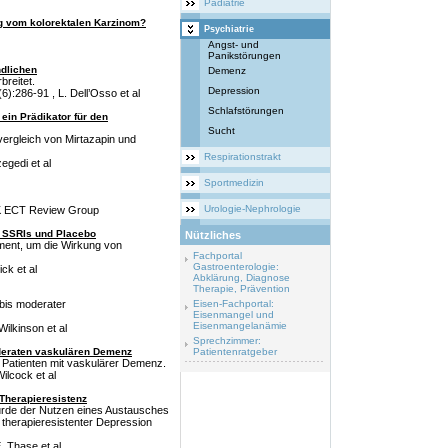
Pädiatrie
ng vom kolorektalen Karzinom?
Psychiatrie
Angst- und
Panikstörungen
ndlichen
Demenz
breitet.
Depression
):286-91 , L. Dell’Osso et al
Schlafstörungen
ein Prädikator für den
Sucht
vergleich von Mirtazapin und
Respirationstrakt
zegedi et al
Sportmedizin
Urologie-Nephrologie
UK ECT Review Group
, SSRIs und Placebo
Nützliches
ment, um die Wirkung von
Fachportal
Gastroenterologie:
ck et al
Abklärung, Diagnose
Therapie, Prävention
 bis moderater
Eisen-Fachportal:
Eisenmangel und
Eisenmangelanämie
Wilkinson et al
Sprechzimmer:
deraten vaskulären Demenz
Patientenratgeber
ei Patienten mit vaskulärer Demenz.
ilcock et al
Therapieresistenz
wurde der Nutzen eines Austausches
 therapieresistenter Depression
. Thase et al