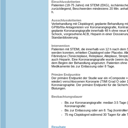
Einschlusskriterien
Patienten (18-75 Jahre) mit STEMI (EKG), ischämisch
zurückliegend, Beschwerden mindestens 20 Min. anhal
h.
Ausschlusskriterien
Vorbehandlung mit Clopidogrel, geplante Behandlung mit
GPIIb/IIIa-Antagonisten vor Koronarangiografie, Kontrain
geplante Koronarangiografie innerhalb 48 h ohne neue kl
Schock, vorgesehene ACB, Heparin in einer Dossierung 
Standarddosierung.
Intervention
Patienten mit STEMI, die innerhalb von 12 h nach dem
werden konnten, erhielten Clopidogrel oder Placebo. Alle
Fibrinolyse (Tenecteplase, Reteplase, Alteplase, Stre
auch Heparin. Eine Koronarangiografie wurde (wenn dur
dem Beginn der Behandlung angesetzt. Patienten ohne K
Medikamente bis zur Entlassung oder 8 Tage.
Primäre Endpunkte
Der primäre Endpunkt der Studie war ein «Composite »
wieder) verschlossenen Koronarie (TIMI Grad O oder 1)
Koronarographie. Der primäre Endpunkt für die Sicherh
Blutungen.
Beobachtungsdauer
Bis zur Koronarangiografie: median 3.5 Tage (
Koronarografie:
Bis zur Entlassung oder am 8. Tag (kontrolliert
75 mg Clopidogrel während 30 Tagen für alle T
Resultate