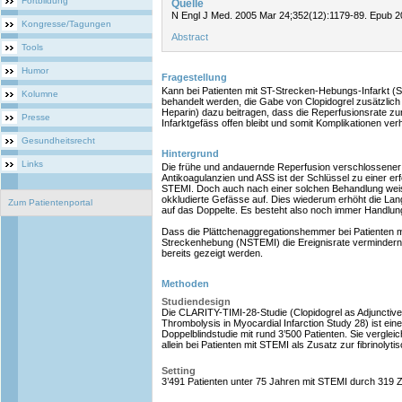
Fortbildung
Quelle
N Engl J Med. 2005 Mar 24;352(12):1179-89. Epub 2
Kongresse/Tagungen
Abstract
Tools
Humor
Fragestellung
Kann bei Patienten mit ST-Strecken-Hebungs-Infarkt (ST
Kolumne
behandelt werden, die Gabe von Clopidogrel zusätzlich
Heparin) dazu beitragen, dass die Reperfusionsrate z
Presse
Infarktgefäss offen bleibt und somit Komplikationen ve
Gesundheitsrecht
Hintergrund
Links
Die frühe und andauernde Reperfusion verschlossener K
Antikoagulanzien und ASS ist der Schlüssel zu einer er
STEMI. Doch auch nach einer solchen Behandlung wei
okkludierte Gefässe auf. Dies wiederum erhöht die Lang
Zum Patientenportal
auf das Doppelte. Es besteht also noch immer Handlun
Dass die Plättchenaggregationshemmer bei Patienten m
Streckenhebung (NSTEMI) die Ereignisrate vermindern
bereits gezeigt werden.
Methoden
Studiendesign
Die CLARITY-TIMI-28-Studie (Clopidogrel as Adjunctiv
Thrombolysis in Myocardial Infarction Study 28) ist eine
Doppelblindstudie mit rund 3’500 Patienten. Sie verglei
allein bei Patienten mit STEMI als Zusatz zur fibrinolyt
Setting
3’491 Patienten unter 75 Jahren mit STEMI durch 319 Z