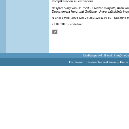
Komplikationen zu verhindern.
Besprechung von Dr. med. B. Nazan Walpoth, Klinik und P
Departement Herz und Gefässe, Universitätsklinik Insel
N Engl J Med. 2005 Mar 24;352(12):1179-89 - Sabatine MS
27.09.2005 - undefined
Mediscope AG E-mail:
info@medi
Disclaimer
|
Datenschutzerklärung / Privac