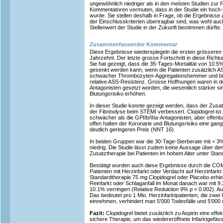
ungewöhnlich niedriger als in den meisten Studien zur F
Kommentatoren vermuten, dass in der Studie ein hoch-
wurde. Sie stellen deshalb in Frage, ob die Ergebnisse
der Einschlusskriterien übertragbar sind, was wohl au
Stellenwert der Studie in der Zukunft bestimmen dürfte.
Zusammenfassender Kommentar
Diese Ergebnisse wiederspiegeln die ersten grösseren F
Jahrzehnt. Der letzte grosse Fortschritt in diese Richtu
Sie hat gezeigt, dass die 35-Tages-Mortalität von 10.5%
gesenkt werden kann, wenn die Patienten zusätzlich ASS 
schwacher Thrombozyten-Aggregationshemmer und bis
relative ASS-Resistenz. Grosse Hoffnungen waren in den
Antagonisten gesetzt worden, die wesentlich stärker si
Blutungsrisiko erhöhen.
In dieser Studie konnte gezeigt werden, dass der Zusa
der Fibrinolyse beim STEMI verbessert. Clopidogrel ist
schwächer als die GPIIb/IIIa-Antagonisten, aber offen
offen halten der Koronarie und Blutungsrisiko eine ga
deutlich geringeren Preis (NNT 16).
In beiden Gruppen war die 30-Tage-Sterberate mit < 3%
niedrig. Die Studie lässt zudem keine Aussage über den
Zusatztherapie bei Patienten im hohem Alter unter Sta
Bestätigt wurden auch diese Ergebnisse durch die C
Patienten mit Herzinfarkt oder Verdacht auf Herzinfarkt
Standardtherapie 75 mg Clopidogrel oder Placebo erhiel
Reinfarkt oder Schlaganfall im Monat danach war mit 9
10.1% verringert (Relative Reduktion 9% p = 0.002). Au
Das bedeutet pro 1 Mio. Herzinfarktpatienten, die zwei
einnehmen, verhindert man 5’000 Todesfälle und 5’000 n
Fazit:
Clopidogrel bietet zusätzlich zu Aspirin eine effe
sichere Therapie, um das wiedereröffnete Infarktgefäs