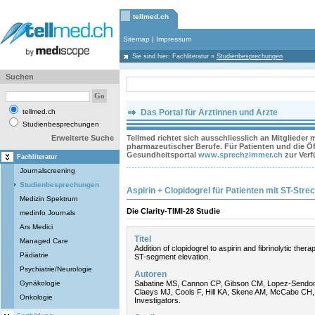
tellmed.ch
Sitemap
|
Impressum
Sie sind hier:
Fachliteratur
»
Studienbesprechungen
Suchen
tellmed.ch
Das Portal für Ärztinnen und Ärzte
Studienbesprechungen
Erweiterte Suche
Tellmed richtet sich ausschliesslich an Mitglieder
pharmazeutischer Berufe. Für Patienten und die Öff
Gesundheitsportal
www.sprechzimmer.ch
zur Ver
Fachliteratur
Journalscreening
Studienbesprechungen
Aspirin + Clopidogrel für Patienten mit ST-Str
Medizin Spektrum
Die Clarity-TIMI-28 Studie
medinfo Journals
Ars Medici
Titel
Managed Care
Addition of clopidogrel to aspirin and fibrinolytic thera
Pädiatrie
ST-segment elevation.
Psychiatrie/Neurologie
Autoren
Gynäkologie
Sabatine MS, Cannon CP, Gibson CM, Lopez-Sendon 
Claeys MJ, Cools F, Hill KA, Skene AM, McCabe CH
Onkologie
Investigators.