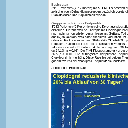
Basisdaten
3’491 Patienten (< 75 Jahren) mit STEMI. Es bestand ei
zwischen den Behandlungsgruppen bezüglich vorgängige
Risikofaktoren und Begleitmedikationen.
Gruppenvergleich der Endpunkte
3’283 Patienten (94%) erhielten eine Koronarangiografi
erfreulich: Die zusätzliche Therapie mit Clopidogrel ko
noch oder schon wieder verschlossenes Gefäss, Tod od
auf 15,0% senken, was einer absoluten Reduktion um 6
relativen Risikoreduktion von 36% (95% CI, 24-47%); 
reduzierte Clopidogrel die Rate an klinischen Ereigniss
Infarktrezidiv oder Notfallrevaskularisierung nach 30 T
vs.14,1%; p = 0.03). Die TIMI-Flussparameter verbesser
36% (p < 0.001). Die Blutungsrate, der primäre Endpunkt
Clopidogrel nicht erhöht. Diese Rate lag bei beiden T
gesenkt wurde der wichtigste Endpunkt: die Mortalität.
Abbildung 1: Ereignisrate