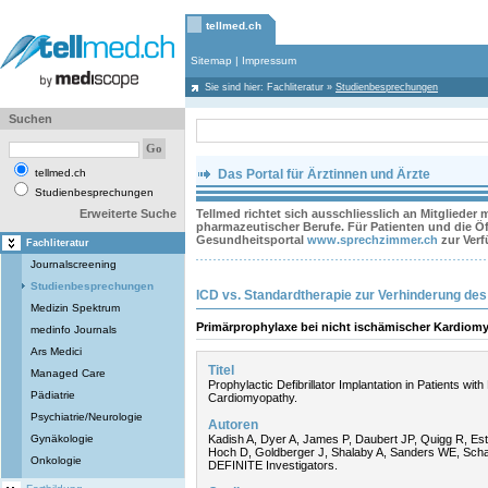
tellmed.ch
Sitemap
|
Impressum
Sie sind hier:
Fachliteratur
»
Studienbesprechungen
Suchen
tellmed.ch
Das Portal für Ärztinnen und Ärzte
Studienbesprechungen
Erweiterte Suche
Tellmed richtet sich ausschliesslich an Mitglieder
pharmazeutischer Berufe. Für Patienten und die Öff
Gesundheitsportal
www.sprechzimmer.ch
zur Ver
Fachliteratur
Journalscreening
Studienbesprechungen
ICD vs. Standardtherapie zur Verhinderung des
Medizin Spektrum
Primärprophylaxe bei nicht ischämischer Kardiomy
medinfo Journals
Ars Medici
Titel
Managed Care
Prophylactic Defibrillator Implantation in Patients wit
Pädiatrie
Cardiomyopathy.
Psychiatrie/Neurologie
Autoren
Gynäkologie
Kadish A, Dyer A, James P, Daubert JP, Quigg R, Es
Hoch D, Goldberger J, Shalaby A, Sanders WE, Schae
Onkologie
DEFINITE Investigators.