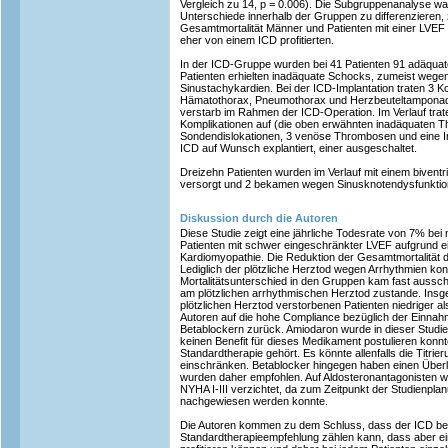
Vergleich zu 14, p = 0.006). Die Subgruppenanalyse war
Unterschiede innerhalb der Gruppen zu differenzieren, 
Gesamtmortalität Männer und Patienten mit einer LVEF 
eher von einem ICD profitierten.
In der ICD-Gruppe wurden bei 41 Patienten 91 adäquat
Patienten erhielten inadäquate Schocks, zumeist wege
Sinustachykardien. Bei der ICD-Implantation traten 3 K
Hämatothorax, Pneumothorax und Herzbeuteltamponade 
verstarb im Rahmen der ICD-Operation. Im Verlauf trat
Komplikationen auf (die oben erwähnten inadäquaten The
Sondendislokationen, 3 venöse Thrombosen und eine In
ICD auf Wunsch explantiert, einer ausgeschaltet.
Dreizehn Patienten wurden im Verlauf mit einem bivent
versorgt und 2 bekamen wegen Sinusknotendysfunkti
Diskussion durch die Autoren
Diese Studie zeigt eine jährliche Todesrate von 7% bei
Patienten mit schwer eingeschränkter LVEF aufgrund e
Kardiomyopathie. Die Reduktion der Gesamtmortalität du
Lediglich der plötzliche Herztod wegen Arrhythmien kon
Mortalitätsunterschied in den Gruppen kam fast aussch
am plötzlichen arrhythmischen Herztod zustande. Insg
plötzlichen Herztod verstorbenen Patienten niedriger al
Autoren auf die hohe Compliance bezüglich der Ein
Betablockern zurück. Amiodaron wurde in dieser Studie
keinen Benefit für dieses Medikament postulieren konnt
Standardtherapie gehört. Es könnte allenfalls die Titri
einschränken. Betablocker hingegen haben einen Überl
wurden daher empfohlen. Auf Aldosteronantagonisten w
NYHA I-III verzichtet, da zum Zeitpunkt der Studienpla
nachgewiesen werden konnte.
Die Autoren kommen zu dem Schluss, dass der ICD bei
Standardtherapieempfehlung zählen kann, dass aber e