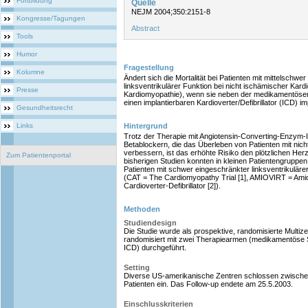
Fortbildung
Quelle
NEJM 2004;350:2151-8
Kongresse/Tagungen
Abstract
Tools
Humor
Fragestellung
Kolumne
Ändert sich die Mortalität bei Patienten mit mittelschwe
linksventrikulärer Funktion bei nicht ischämischer Kar
Presse
Kardiomyopathie), wenn sie neben der medikamentösen
einen implantierbaren Kardioverter/Defibrillator (ICD) 
Gesundheitsrecht
Links
Hintergrund
Trotz der Therapie mit Angiotensin-Converting-Enzym
Betablockern, die das Überleben von Patienten mit nich
verbessern, ist das erhöhte Risiko den plötzlichen Herzto
Zum Patientenportal
bisherigen Studien konnten in kleinen Patientengruppen 
Patienten mit schwer eingeschränkter linksventrikulä
(CAT = The Cardiomyopathy Trial [1], AMIOVIRT = Ami
Cardioverter-Defibrillator [2]).
Methoden
Studiendesign
Die Studie wurde als prospektive, randomisierte Multize
randomisiert mit zwei Therapiearmen (medikamentöse 
ICD) durchgeführt.
Setting
Diverse US-amerikanische Zentren schlossen zwischen
Patienten ein. Das Follow-up endete am 25.5.2003.
Einschlusskriterien