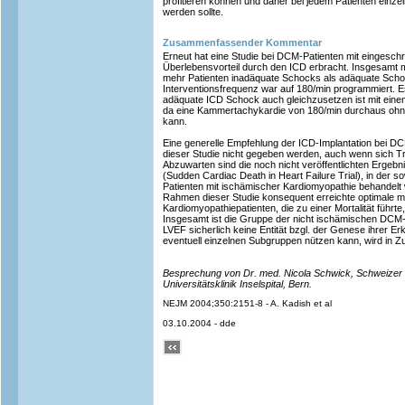
profitieren können und daher bei jedem Patienten einzeln
werden sollte.
Zusammenfassender Kommentar
Erneut hat eine Studie bei DCM-Patienten mit eingeschr
Überlebensvorteil durch den ICD erbracht. Insgesamt
mehr Patienten inadäquate Schocks als adäquate Sc
Interventionsfrequenz war auf 180/min programmiert. Es
adäquate ICD Schock auch gleichzusetzen ist mit einem
da eine Kammertachykardie von 180/min durchaus ohn
kann.
Eine generelle Empfehlung der ICD-Implantation bei D
dieser Studie nicht gegeben werden, auch wenn sich 
Abzuwarten sind die noch nicht veröffentlichten Erge
(Sudden Cardiac Death in Heart Failure Trial), in der 
Patienten mit ischämischer Kardiomyopathie behandelt 
Rahmen dieser Studie konsequent erreichte optimale 
Kardiomyopathiepatienten, die zu einer Mortalität führte,
Insgesamt ist die Gruppe der nicht ischämischen DCM-
LVEF sicherlich keine Entität bzgl. der Genese ihrer E
eventuell einzelnen Subgruppen nützen kann, wird in Zu
Besprechung von Dr. med. Nicola Schwick, Schweizer
Universitätsklinik Inselspital, Bern.
NEJM 2004;350:2151-8 - A. Kadish et al
03.10.2004 - dde