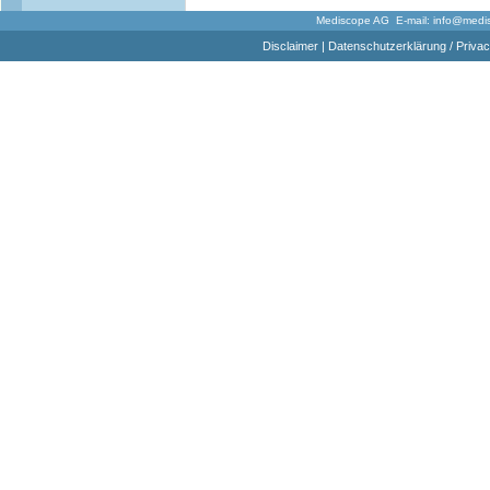
Mediscope AG E-mail:
info@medi
Disclaimer
|
Datenschutzerklärung / Privac