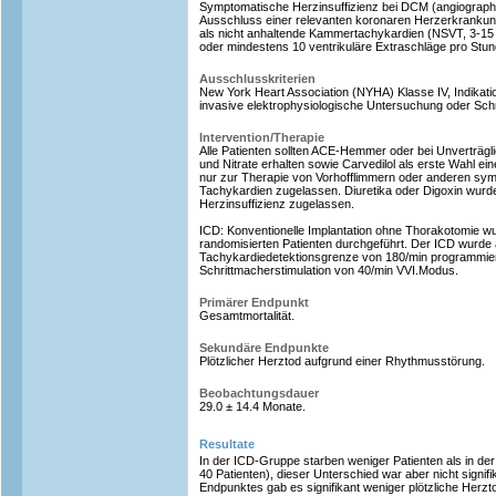
Symptomatische Herzinsuffizienz bei DCM (angiographi
Ausschluss einer relevanten koronaren Herzerkranku
als nicht anhaltende Kammertachykardien (NSVT, 3-15
oder mindestens 10 ventrikuläre Extraschläge pro Stu
Ausschlusskriterien
New York Heart Association (NYHA) Klasse IV, Indikatio
invasive elektrophysiologische Untersuchung oder Schr
Intervention/Therapie
Alle Patienten sollten ACE-Hemmer oder bei Unverträgli
und Nitrate erhalten sowie Carvedilol als erste Wahl e
nur zur Therapie von Vorhofflimmern oder anderen sy
Tachykardien zugelassen. Diuretika oder Digoxin wurd
Herzinsuffizienz zugelassen.
ICD: Konventionelle Implantation ohne Thorakotomie wu
randomisierten Patienten durchgeführt. Der ICD wurde 
Tachykardiedetektionsgrenze von 180/min programmiert
Schrittmacherstimulation von 40/min VVI.Modus.
Primärer Endpunkt
Gesamtmortalität.
Sekundäre Endpunkte
Plötzlicher Herztod aufgrund einer Rhythmusstörung.
Beobachtungsdauer
29.0 ± 14.4 Monate.
Resultate
In der ICD-Gruppe starben weniger Patienten als in der 
40 Patienten), dieser Unterschied war aber nicht signi
Endpunktes gab es signifikant weniger plötzliche Herzt