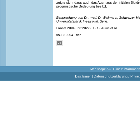
zeigte sich, dass auch das Ausmass der initialen Blut
prognostische Bedeutung besitzt.
Besprechung von Dr. med. D. Wallmann, Schweizer He
Universitätsklinik Inselspital, Bern.
Lancet 2004;363:2022-31 - S- Julius et al
05.10.2004 - dde
Mediscope AG E-mail:
info@medi
Disclaimer
|
Datenschutzerklärung / Privac