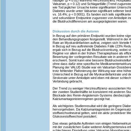
häufiger (p = 0.02) während Herzinsuffizienz Hospitali
Valsartan, p = 0.12) und Schlaganfälle (Trend zugunste
wie Tod jeglicher Ursache keine signifikanten Unterschi
Diabetes wurde unter Valsartan signifikant seltener beo
vs. 16.4%; p < 0.0001). Es fanden sich teils signifikan
und sekundärer Endpunkte zugunsten von Amlodipin inn
die Blutdruckdifferenzen am ausgeprägtesten waren.
Diskussion durch die Autoren
In Bezug auf den primären Endpunkt wurden keine sign
den Behandlungsgruppen festgestellt. Während in der 
Rate an Myokardinfarkten auftrat, zeigten sich Vorteile
in Bezug auf neu auftretende Diabetes Fälle (23% Redu
ergab sich in Bezug auf die Blutdrucksenkung, wobei s
Regime vor allem in der frühen Therapiephase als effiz
Bewertung der vorliegenden Resultate wie in anderen H
erschwert. Somit kann eine bessere Blutdruckeinstell
ohne dass dafür eine spezifische Medikamentenwirkung v
Planung der VALUE-Studie war ein Valsartan-Dosisbere
trotz fehlender Plafonierung der Wirkung war eine höhe
Unterschied in Bezug auf die Myokardinfarktrate und d
Strokerate unter Amlodipin wird eben mit dieser schlech
Verbindung gebracht.
Der Trend zu weniger Herzinsuffizienz-assoziierten Hosp
der zweiten Studienhälfte ist konsistent mit anderen Stu
Blockade des Renin-Angiotensin-Systems diesbezüglic
Kalziumantagonistenregimen gezeigt hat.
Als wichtigstes Studienresultat wird die geringere Diabe
hervorgehoben. Da Kalziumantagonisten im Gegensatz 
stoffwechselneutral gelten, wird ein aktiv protektiver 
Glukosestoffwechsel postuliert.
Das etwas gehäufte Auftreten von einigen Nebenwirkung
mit der zusätzlichen Gabe weiterer Antihypertensiva er
schlechteren Einstellung unter Valsartan Monotherapie