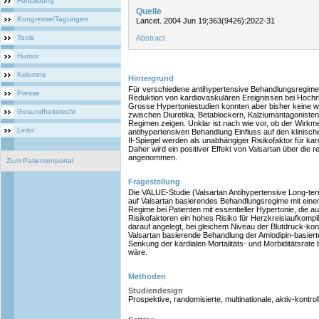
Fortbildung
Quelle
Kongresse/Tagungen
Lancet. 2004 Jun 19;363(9426):2022-31
Tools
Abstract
Humor
Kolumne
Hintergrund
Für verschiedene antihypertensive Behandlungsregime 
Presse
Reduktion von kardiovaskulären Ereignissen bei Hochr
Grosse Hypertoniestudien konnten aber bisher keine w
Gesundheitsrecht
zwischen Diuretika, Betablockern, Kalziumantagonis
Regimen zeigen. Unklar ist nach wie vor, ob der Wirk
Links
antihypertensiven Behandlung Einfluss auf den klinisc
II-Spiegel werden als unabhängiger Risikofaktor für ka
Daher wird ein positiver Effekt von Valsartan über die 
angenommen.
Zum Patientenportal
Fragestellung
Die VALUE-Studie (Valsartan Antihypertensive Long-ter
auf Valsartan basierendes Behandlungsregime mit eine
Regime bei Patienten mit essentieller Hypertonie, die 
Risikofaktoren ein hohes Risiko für Herzkreislaufkompl
darauf angelegt, bei gleichem Niveau der Blutdruck-kont
Valsartan basierende Behandlung der Amlodipin-basiert
Senkung der kardialen Mortalitäts- und Morbiditätsrate
wäre.
Methoden
Studiendesign
Prospektive, randomisierte, multinationale, aktiv-kontrol