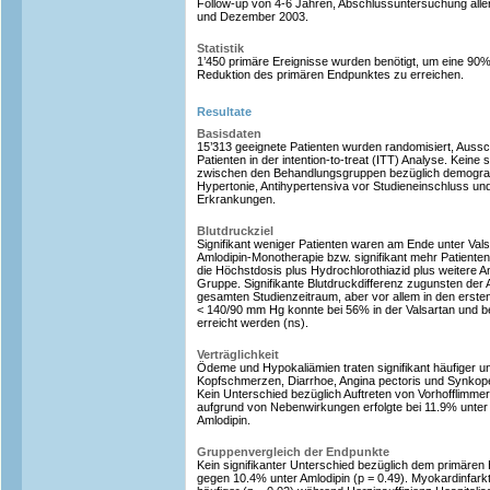
Follow-up von 4-6 Jahren, Abschlussuntersuchung all
und Dezember 2003.
Statistik
1’450 primäre Ereignisse wurden benötigt, um eine 90%
Reduktion des primären Endpunktes zu erreichen.
Resultate
Basisdaten
15’313 geeignete Patienten wurden randomisiert, Aussc
Patienten in der intention-to-treat (ITT) Analyse. Keine 
zwischen den Behandlungsgruppen bezüglich demogra
Hypertonie, Antihypertensiva vor Studieneinschluss un
Erkrankungen.
Blutdruckziel
Signifikant weniger Patienten waren am Ende unter Val
Amlodipin-Monotherapie bzw. signifikant mehr Patienten
die Höchstdosis plus Hydrochlorothiazid plus weitere An
Gruppe. Signifikante Blutdruckdifferenz zugunsten der
gesamten Studienzeitraum, aber vor allem in den erste
< 140/90 mm Hg konnte bei 56% in der Valsartan und b
erreicht werden (ns).
Verträglichkeit
Ödeme und Hypokaliämien traten signifikant häufiger un
Kopfschmerzen, Diarrhoe, Angina pectoris und Synkopen
Kein Unterschied bezüglich Auftreten von Vorhofflimme
aufgrund von Nebenwirkungen erfolgte bei 11.9% unter
Amlodipin.
Gruppenvergleich der Endpunkte
Kein signifikanter Unterschied bezüglich dem primären
gegen 10.4% unter Amlodipin (p = 0.49). Myokardinfarkt