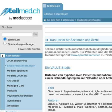
tellmed.ch
Sitemap
|
Impressum
Sie sind hier:
Fachliteratur
»
Studienbesprechungen
Suchen
tellmed.ch
Das Portal für Ärztinnen und Ärzte
Studienbesprechungen
Erweiterte Suche
Tellmed richtet sich ausschliesslich an Mitglieder
pharmazeutischer Berufe. Für Patienten und die Öff
Gesundheitsportal
www.sprechzimmer.ch
zur Ver
Fachliteratur
Journalscreening
Studienbesprechungen
Die VALUE-Studie
Medizin Spektrum
Outcome von hypertensiven Patienten mit hohem k
medinfo Journals
einem Behandlungsregime mit Valsartan oder Aml
Ars Medici
Managed Care
Titel
Pädiatrie
Outcomes in hypertensive patients at high cardiovasc
based on valsartan or amlodipine: the VALUE randomis
Psychiatrie/Neurologie
Autoren
Gynäkologie
Julius S, Kjeldsen SE, Weber M, Brunner HR, Ekman
Onkologie
McInnes GT, Mitchell L, Plat F, Schork A, Smith B, Zan
group.