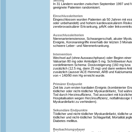
Setting
In 31 Ländern wurden zwischen September 1997 und 
geeignete Patienten randomisiert.
Einschlusskriterien
Eingeschlossen wurden Patienten ab 50 Jahren mit esse
oder unbehandelt) und hohem kardiovaskulärem Risiko 
zerebrovaskulärer Erkrankung, pAVK oder linksventriku
Ausschlusskriterien
Nierenarterienstenose, Schwangerschaft, akuter Myoka
Ereignis, Koronareingriffe innerhalb der letzten 3 Monat
schwere Leber- und Nierenerkrankung.
Intervention
Wechsel auf (ohne Auswaschphase) oder Beginn einer 
Valsartan 80 mg oder Amlodipin 5 mg. Schrittweiser Au
vordefiniertem Schema: Dosissteigerung (160 mg bzw. 
zusätzlich (12.5 mg, dann 25 mg) und dann weitere Ant
zusätzlich (ausser ACE-Hemmer, ARB und Kalziumantago
von < 140/90 mm Hg erreicht wurde.
Primärer Endpunkt
Zeit bis zum ersten kardialen Ereignis (kombinierter En
tödlicher oder nicht-tödlicher Myokardinfarkt, Tod währ
Tod durch Herzinsuffizienz, Tod assoziiert mit kürzlich
Hospitalisation wegen Herzinsuffizienz, notfallmässige 
Myokardinfarkt zu verhindern).
Sekundäre Endpunkte
Tödlicher und nicht-tödlicher Myokardinfarkt, tödliche u
tödlicher und nicht-tödlicher Schlaganfall, Mortalität je
Diabetes mellitus.
Beobachtungsdauer