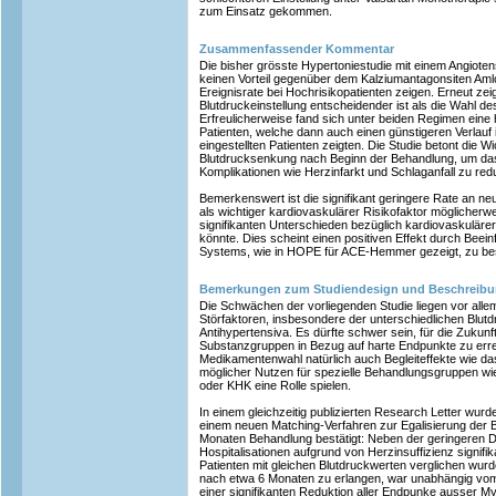
zum Einsatz gekommen.
Zusammenfassender Kommentar
Die bisher grösste Hypertoniestudie mit einem Angiote
keinen Vorteil gegenüber dem Kalziumantagonsiten Amlod
Ereignisrate bei Hochrisikopatienten zeigen. Erneut zeig
Blutdruckeinstellung entscheidender ist als die Wahl d
Erfreulicherweise fand sich unter beiden Regimen eine 
Patienten, welche dann auch einen günstigeren Verlauf 
eingestellten Patienten zeigten. Die Studie betont die Wi
Blutdrucksenkung nach Beginn der Behandlung, um das
Komplikationen wie Herzinfarkt und Schlaganfall zu red
Bemerkenswert ist die signifikant geringere Rate an n
als wichtiger kardiovaskulärer Risikofaktor möglicherw
signifikanten Unterschieden bezüglich kardiovaskulärer 
könnte. Dies scheint einen positiven Effekt durch Beei
Systems, wie in HOPE für ACE-Hemmer gezeigt, zu bes
Bemerkungen zum Studiendesign und Beschreib
Die Schwächen der vorliegenden Studie liegen vor alle
Störfaktoren, insbesondere der unterschiedlichen Blut
Antihypertensiva. Es dürfte schwer sein, für die Zukunf
Substanzgruppen in Bezug auf harte Endpunkte zu err
Medikamentenwahl natürlich auch Begleiteffekte wie da
möglicher Nutzen für spezielle Behandlungsgruppen wie
oder KHK eine Rolle spielen.
In einem gleichzeitig publizierten Research Letter wur
einem neuen Matching-Verfahren zur Egalisierung der B
Monaten Behandlung bestätigt: Neben der geringeren D
Hospitalisationen aufgrund von Herzinsuffizienz signifi
Patienten mit gleichen Blutdruckwerten verglichen wurd
nach etwa 6 Monaten zu erlangen, war unabhängig vom
einer signifikanten Reduktion aller Endpunke ausser 