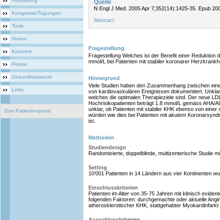
Fortbildung
Quelle
N Engl J Med. 2005 Apr 7;352(14):1425-35. Epub 20
Kongresse/Tagungen
Abstract
Tools
Humor
Fragestellung
Kolumne
Fragestellung Welches ist der Benefit einer Reduktion 
mmol/L bei Patienten mit stabiler koronarer Herzkrankh
Presse
Gesundheitsrecht
Hintergrund
Viele Studien haben den Zusammenhang zwischen einer
Links
von kardiovaskulären Ereignissen dokumentiert. Unklar
welches die optimalen Therapieziele sind. Der neue LDL
Hochrisikopatienten beträgt 1.8 mmol/L gemäss AHA/AC
unklar, ob Patienten mit stabiler KHK ebenso von einer 
Zum Patientenportal
würden wie dies bei Patienten mit akutem Koronarsyndr
ist.
Methoden
Studiendesign
Randomisierte, doppelblinde, multizenterische Studie mi
Setting
10’001 Patienten in 14 Ländern aus vier Kontinenten wur
Einschlusskriterien
Patienten im Alter von 35-75 Jahren mit klinisch evidente
folgenden Faktoren: durchgemachte oder aktuelle Angina
atherosklerotischer KHK, stattgehabter Myokardinfarkt
Ausschlusskriterien