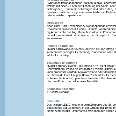
Hypersensitivität gegenüber Statinen, aktive Lebererk
welche mit einer > 1.5fachen Erhöhung der Alanin- oder
einhergehen, Frauen die schwanger sind oder stillen, P
Syndrom. Patienten mit jeweils unkontrolliertem Diabet
oder arterieller Hypertension.
Intervention
Nach einer 1 bis 8-wöchigen Auswaschperiode erhielte
Cholesterin zwischen 3.4 und 6.5 mmol/L während eine
mg Atorvastatin pro Tag. Danach wurden die Patienten 
mmol/L randomisiert und entweder der Gruppe mit 10 m
zugewiesen.
Primäre Endpunkte
«Major cardiovascular event», definiert als Tod infolge K
interventionsbedingter Herzinfarkt, Reanimation nach Her
fataler Hirnschlag.
Sekundäre Endpunkte
«Major coronary event» (Tod infolge KHK, nicht-fataler
Herzstillstand), irgend ein koronares Ereignis («major 
«non procedure related» Myokardinfarkt oder dokumenti
zerebrovaskuläres Ereignis (fataler/nichtfataler Hirnsch
ischämische Attacke), periphere vaskuläre Veschlusskr
Herzinsuffizienz und allgemeine Mortalität.
Beobachtungsdauer
4.9 Jahre (Median).
Resultate
Das mittlere LDL-Cholesterin beim Zeitpunkt des Scre
Studienende auf 2.6 mmol/L in der Gruppe mit 10 mg und
80 mg Atorvastatin (Unterschied zwischen den beiden Gr