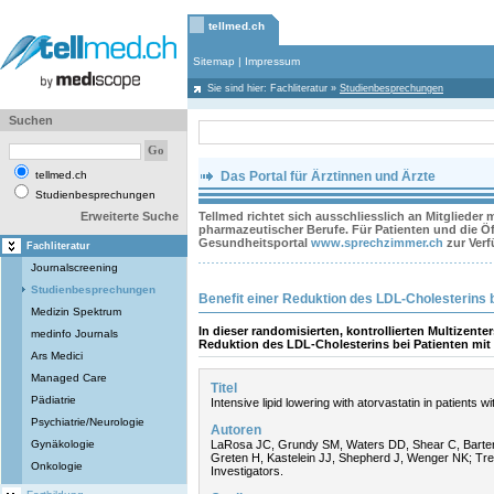
tellmed.ch
Sitemap
|
Impressum
Sie sind hier:
Fachliteratur
»
Studienbesprechungen
Suchen
tellmed.ch
Das Portal für Ärztinnen und Ärzte
Studienbesprechungen
Erweiterte Suche
Tellmed richtet sich ausschliesslich an Mitglieder
pharmazeutischer Berufe. Für Patienten und die Öff
Gesundheitsportal
www.sprechzimmer.ch
zur Ver
Fachliteratur
Journalscreening
Studienbesprechungen
Benefit einer Reduktion des LDL-Cholesterins b
Medizin Spektrum
In dieser randomisierten, kontrollierten Multizente
medinfo Journals
Reduktion des LDL-Cholesterins bei Patienten mit
Ars Medici
Managed Care
Titel
Pädiatrie
Intensive lipid lowering with atorvastatin in patients 
Psychiatrie/Neurologie
Autoren
Gynäkologie
LaRosa JC, Grundy SM, Waters DD, Shear C, Barter 
Greten H, Kastelein JJ, Shepherd J, Wenger NK; Tre
Onkologie
Investigators.