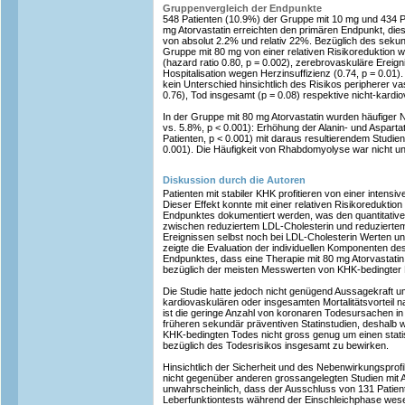
Gruppenvergleich der Endpunkte
548 Patienten (10.9%) der Gruppe mit 10 mg und 434 P
mg Atorvastatin erreichten den primären Endpunkt, dies
von absolut 2.2% und relativ 22%. Bezüglich des sekun
Gruppe mit 80 mg von einer relativen Risikoreduktion w
(hazard ratio 0.80, p = 0.002), zerebrovaskuläre Ereigni
Hospitalisation wegen Herzinsuffizienz (0.74, p = 0.0
kein Unterschied hinsichtlich des Risikos peripherer v
0.76), Tod insgesamt (p = 0.08) respektive nicht-kardio
In der Gruppe mit 80 mg Atorvastatin wurden häufiger
vs. 5.8%, p < 0.001): Erhöhung der Alanin- und Asparta
Patienten, p < 0.001) mit daraus resultierendem Studi
0.001). Die Häufigkeit von Rhabdomyolyse war nicht unte
Diskussion durch die Autoren
Patienten mit stabiler KHK profitieren von einer intensi
Dieser Effekt konnte mit einer relativen Risikoredukti
Endpunktes dokumentiert werden, was den quantitati
zwischen reduziertem LDL-Cholesterin und reduzierte
Ereignissen selbst noch bei LDL-Cholesterin Werten u
zeigte die Evaluation der individuellen Komponenten d
Endpunktes, dass eine Therapie mit 80 mg Atorvastatin e
bezüglich der meisten Messwerten von KHK-bedingter Mo
Die Studie hatte jedoch nicht genügend Aussagekraft u
kardiovaskulären oder insgesamten Mortalitätsvorteil 
ist die geringe Anzahl von koronaren Todesursachen in
früheren sekundär präventiven Statinstudien, deshalb 
KHK-bedingten Todes nicht gross genug um einen statis
bezüglich des Todesrisikos insgesamt zu bewirken.
Hinsichtlich der Sicherheit und des Nebenwirkungsprofi
nicht gegenüber anderen grossangelegten Studien mit At
unwahrscheinlich, dass der Ausschluss von 131 Patien
Leberfunktiontests während der Einschleichphase wese