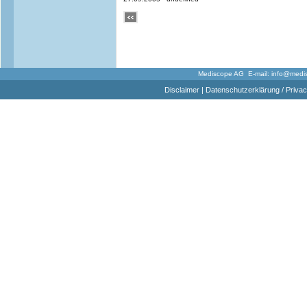
Mediscope AG E-mail:
info@medi
Disclaimer
|
Datenschutzerklärung / Privac