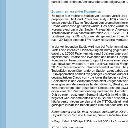
persitierend erhöhten Aminotransferasen beigetragen h
Zusammenfassender Kommentar
Es liegen nun mehrere Studien vor, die den Vorteil ein
propagieren. Die Heart Protection Study (HPS) konnte d
denen eine signifikante Reduktion von erstmaligen kor
Revaskularisation gefunden wurde. Das selbe wurde be
Koronarsyndrom in der Studie «Pravastatin or Atorvasta
Thrombolysis in Myocardial Infarction 22 (PROVE-IT-TIM
Lipidsenkung mit 80mg Atorvastatin gegenüber 40 mg Pr
nach 30 Tagen eine um 17% relativ reduzierte Mortalitä
In der vorliegenden Studie wird nun bei Patienten mit s
Vorteil eine intensive Lipidsenkung mit 80mg gegenüber
dabei ca. 10’000 Patienten während 5 Jahren untersuc
signifikanten Unterschied zwischen den beiden Gruppen
Kombination beim primären Endpunkt konnte eine relat
nachgewiesen werden. Um ein kardiovaskuläres Ereign
30 Patienten während 5 Jahren behandelt werden. Die 
Todesfällen gegenüber anderen Studien zeigt dabei, das
Risikopopulation handelt mit geringer kardiovaskulärer 
gegenwärtigen Credo von «the lower the better» sollte 
Cholesterin in den Zellmembranen nicht vergessen wer
einer grossen Metaanalyse fanden Golomb, BA et al. ein
zwischen tiefem oder gesenktem Cholesterin und gewalt
einen kausalen Zusammenhang fand man bei Primatenst
Diät zu einer reduzierten Serotoninaktivität im Hirn fü
begleitet war. Zusammenfassend muss aber erwähnt we
häufig verschrieben werden und die TNT-Studie ein weite
geringem zusätzlich Benefit auch eine hochdosierte Ther
Besprechung von Dr. med. Andreas Indermühle, Klinik und
Departement Herz und Gefässe, Universitätsklinik Insel
N Engl J Med. 2005 Apr 7;352(14):1425-35 - LaRosa et al.
27.09.2005 - undefined