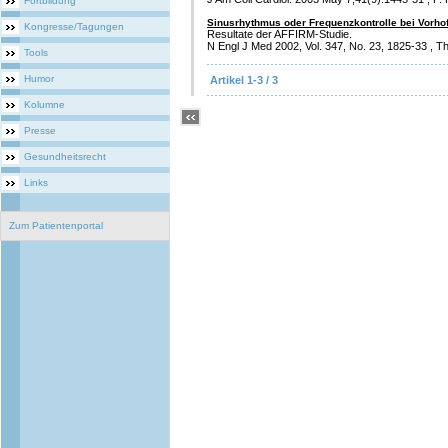
Fortbildung
Sinusrhythmus oder Frequenzkontrolle bei Vorho
Kongresse/Tagungen
Resultate der AFFIRM-Studie.
N Engl J Med 2002, Vol. 347, No. 23, 1825-33 , 
Tools
Humor
Artikel 1-3 / 3
Kolumne
Presse
Gesundheitsrecht
Links
Zum Patientenportal