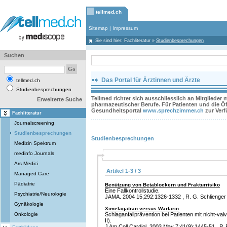
tellmed.ch
Sitemap
|
Impressum
Sie sind hier:
Fachliteratur
»
Studienbesprechungen
Suchen
Das Portal für Ärztinnen und Ärzte
tellmed.ch
Studienbesprechungen
Tellmed richtet sich ausschliesslich an Mitglieder
Erweiterte Suche
pharmazeutischer Berufe. Für Patienten und die Öff
Gesundheitsportal
www.sprechzimmer.ch
zur Ver
Fachliteratur
Journalscreening
Studienbesprechungen
Studienbesprechungen
Medizin Spektrum
medinfo Journals
Ars Medici
Artikel 1-3 / 3
Managed Care
Pädiatrie
Benützung von Betablockern und Frakturrisiko
Eine Fallkontrollstudie.
Psychiatrie/Neurologie
JAMA. 2004 15;292:1326-1332 , R. G. Schlienger 
Gynäkologie
Ximelagatran versus Warfarin
Onkologie
Schlaganfallprävention bei Patienten mit nicht-v
II).
J Am Coll Cardiol. 2003 May 7;41(9):1445-51 , P. 