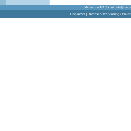
Mediscope AG E-mail:
info@medi
Disclaimer
|
Datenschutzerklärung / Privac