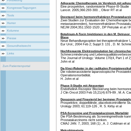
Fortbildung
Adjuvante Chemotherapie im Vergleich mit adju
Eine prospektive, randomisierte Phase-III-Studie
Kongresse/Tagungen
Lancet. 2005;366:293-300. , Oliver RT et al
Tools
Docetaxel beim hormonrefraktären Prostatakarz
Zwei Studien zur Evaluation der Chemotherapie be
Humor
metastasierenden), hormonrefraktären Prostatak
NEJM 2004;351:1502-1520 , DP Petrylak et al / IF
Kolumne
Botulinum-A-Toxin Injektionen in den M. Detrusor
Blase
Presse
Neue Behandlungsoption bei therapierefraktärer 
Eur Urol.; 2004 Feb 2; Suppl 3: 131 , D. M. Schmi
Gesundheitsrecht
Hochfrequente Elektrostimulation bei chronis
Links
Schmerzminderung und Lebensqualitätsverbesse
The Journal of Urology: Volume 170(4, Part 1 of 
John et al
Zum Patientenportal
Da-Vinci-Roboter in der radikalen Prostatovesiku
Die roboterassistierte laparoskopische Prostatekt
Operationsmorbidität.
H. John et al
Phase II-Studie mit Atrasentan
EndothelinA-Rezeptor Blockierung beim hormonre
J Clin Oncol 2003 Feb 15;21(4):679-89 , M. A. Car
Doxazosin und Finasterid bei benigner Prostatah
Prospektive, doppelblinde, placebokontrollierte S
Urology 2003; 61:119-126 , R. S. Kirby et al
PSA-Screening und Prostatakarzinom Mortalität
Die PSA-Bestimmung als Screeningmethode kann d
Prostatakarzinoms nicht senken.
CMAJ JAN. 7, 2003; 168 (1) , A. J. Coldman et al
Makrohämaturie