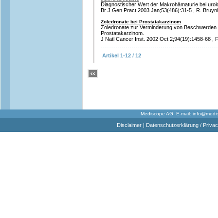
Diagnostischer Wert der Makrohämaturie bei uro
Br J Gen Pract 2003 Jan;53(486):31-5 , R. Bruyni
Zoledronate bei Prostatakarzinom
Zoledronate zur Verminderung von Beschwerden 
Prostatakarzinom.
J Natl Cancer Inst. 2002 Oct 2;94(19):1458-68 , F
Artikel 1-12 / 12
Mediscope AG E-mail:
info@medi
Disclaimer
|
Datenschutzerklärung / Privac