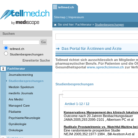
tellmed.ch
Sitemap
|
Impressum
Sie sind hier:
Fachliteratur
»
Studienbesprechungen
Suchen
Das Portal für Ärztinnen und Ärzte
tellmed.ch
Studienbesprechungen
Tellmed richtet sich ausschliesslich an Mitglieder
Erweiterte Suche
pharmazeutischer Berufe. Für Patienten und die Öff
Gesundheitsportal
www.sprechzimmer.ch
zur Ver
Fachliteratur
Journalscreening
Studienbesprechungen
Studienbesprechungen
Medizin Spektrum
medinfo Journals
Ars Medici
Artikel 1-12 / 12
Managed Care
Pädiatrie
Konservatives Management des klinisch lokalisi
Outcome nach 20 Jahren Beobachtungsdauer
Psychiatrie/Neurologie
JAMA 2005;293:2095-2101 , Albertsen PC et al
Gynäkologie
Radikale Prostatektomie vs. Watchful-Waiting be
Onkologie
Eine randomisierte prospektive Studie
NEJM 2005;352:1977-1984 , Bill-Axelson A et al