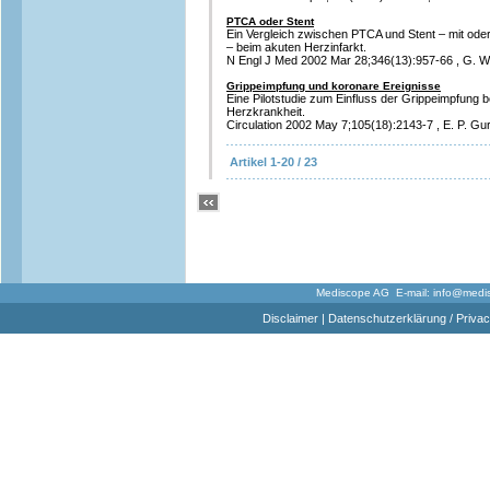
PTCA oder Stent
Ein Vergleich zwischen PTCA und Stent – mit ode
– beim akuten Herzinfarkt.
N Engl J Med 2002 Mar 28;346(13):957-66 , G. W.
Grippeimpfung und koronare Ereignisse
Eine Pilotstudie zum Einfluss der Grippeimpfung b
Herzkrankheit.
Circulation 2002 May 7;105(18):2143-7 , E. P. Gurf
Artikel 1-20 / 23
Mediscope AG E-mail:
info@medi
Disclaimer
|
Datenschutzerklärung / Privac