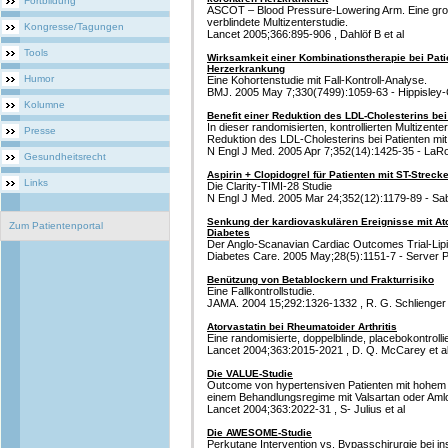
Fortbildung
ASCOT – Blood Pressure-Lowering Arm. Eine gros
verblindete Multizenterstudie.
Kongresse/Tagungen
Lancet 2005;366:895-906 , Dahlöf B et al
Tools
Wirksamkeit einer Kombinationstherapie bei Pati
Herzerkrankung
Humor
Eine Kohortenstudie mit Fall-Kontroll-Analyse.
BMJ. 2005 May 7;330(7499):1059-63 - Hippisley-Cox
Kolumne
Benefit einer Reduktion des LDL-Cholesterins bei
In dieser randomisierten, kontrollierten Multizente
Presse
Reduktion des LDL-Cholesterins bei Patienten mi
N Engl J Med. 2005 Apr 7;352(14):1425-35 - LaRos
Gesundheitsrecht
Aspirin + Clopidogrel für Patienten mit ST-Streck
Links
Die Clarity-TIMI-28 Studie
N Engl J Med. 2005 Mar 24;352(12):1179-89 - Saba
Senkung der kardiovaskulären Ereignisse mit Ator
Zum Patientenportal
Diabetes
Der Anglo-Scanavian Cardiac Outcomes Trial-Li
Diabetes Care. 2005 May;28(5):1151-7 - Server P
Benützung von Betablockern und Frakturrisiko
Eine Fallkontrollstudie.
JAMA. 2004 15;292:1326-1332 , R. G. Schlienger 
Atorvastatin bei Rheumatoider Arthritis
Eine randomisierte, doppelblinde, placebokontrollie
Lancet 2004;363:2015-2021 , D. Q. McCarey et a
Die VALUE-Studie
Outcome von hypertensiven Patienten mit hohem 
einem Behandlungsregime mit Valsartan oder Aml
Lancet 2004;363:2022-31 , S- Julius et al
Die AWESOME-Studie
Perkutane Intervention vs. Bypasschirurgie bei ins