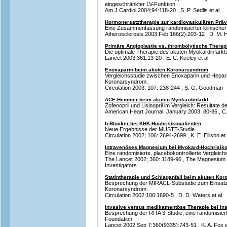
eingeschränkter LV-Funktion.
Am J Cardiol 2004;94:118-20 , S. P. Sedlis et al
Hormonersatztherapie zur kardiovaskulären Präv
Eine Zusammenfassung randomisierter klinischer 
Atherosclerosis 2003 Feb;166(2):203-12 , D. M. He
Primäre Angioplastie vs. thrombolytische Therap
Die optimale Therapie des akuten Myokardinfarkt
Lancet 2003;361:13-20 , E. C. Keeley et al
Enoxaparin beim akuten Koronarsyndrom
Vergleichsstudie zwischen Enoxaparin und Hepari
Koronarsyndrom.
Circulation 2003; 107: 238-244 , S. G. Goodman
ACE-Hemmer beim akuten Myokardinfarkt
Zofenopril und Lisinopril im Vergleich: Resultate 
American Heart Journal, January 2003: 80-86 , C. 
b-Blocker bei KHK-Hochrisikopatienten
Neue Ergebnisse der MUSTT-Studie.
Circulation 2002; 106: 2694-2699 , K. E. Ellison et 
Intravenöses Magnesium bei Myokard-Hochrisiko
Eine randomisierte, placebokontrollierte Vergleich
The Lancet 2002; 360: 1189-96 , The Magnesium 
Investigators
Statintherapie und Schlaganfall beim akuten Ko
Besprechung der MIRACL-Substudie zum Einsatz 
Koronarsyndrom.
Circulation 2002;106:1690-5 , D. D. Waters et al
Invasive versus medikamentöse Therapie bei inst
Besprechung der RITA 3-Studie, eine randomisierte
Foundation.
Lancet 2002 Sep 7;360(9335):743-51 , K. A. Fox e