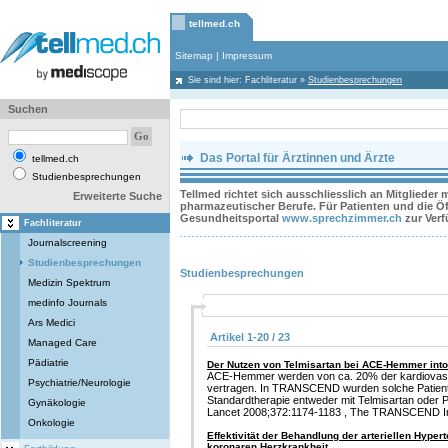
tellmed.ch
Sitemap
|
Impressum
Sie sind hier:
Fachliteratur
»
Studienbesprechungen
Suchen
Das Portal für Ärztinnen und Ärzte
tellmed.ch
Studienbesprechungen
Tellmed richtet sich ausschliesslich an Mitglieder
Erweiterte Suche
pharmazeutischer Berufe. Für Patienten und die Öff
Gesundheitsportal
www.sprechzimmer.ch
zur Ver
Fachliteratur
Journalscreening
Studienbesprechungen
Studienbesprechungen
Medizin Spektrum
medinfo Journals
Ars Medici
Artikel 1-20 / 23
Managed Care
Pädiatrie
Der Nutzen von Telmisartan bei ACE-Hemmer into
ACE-Hemmer werden von ca. 20% der kardiovasku
Psychiatrie/Neurologie
vertragen. In TRANSCEND wurden solche Patienten
Standardtherapie entweder mit Telmisartan oder 
Gynäkologie
Lancet 2008;372:1174-1183 , The TRANSCEND In
Onkologie
Effektivität der Behandlung der arteriellen Hyper
koronaren Herzkrankheit