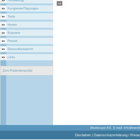
Fortbildung
Kongresse/Tagungen
Tools
Humor
Kolumne
Presse
Gesundheitsrecht
Links
Zum Patientenportal
Mediscope AG E-mail:
info@medi
Disclaimer
|
Datenschutzerklärung / Privac