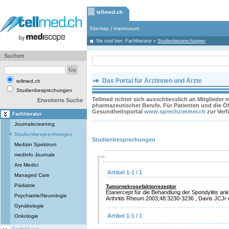
tellmed.ch
Sitemap
|
Impressum
Sie sind hier:
Fachliteratur
»
Studienbesprechungen
Suchen
Das Portal für Ärztinnen und Ärzte
tellmed.ch
Studienbesprechungen
Tellmed richtet sich ausschliesslich an Mitglieder
Erweiterte Suche
pharmazeutischer Berufe. Für Patienten und die Öff
Gesundheitsportal
www.sprechzimmer.ch
zur Ver
Fachliteratur
Journalscreening
Studienbesprechungen
Studienbesprechungen
Medizin Spektrum
medinfo Journals
Ars Medici
Artikel 1-1 / 1
Managed Care
Pädiatrie
Tumornekrosefaktorrezeptor
Etanercept für die Behandlung der Spondylitis an
Psychiatrie/Neurologie
Arthritis Rheum 2003;48:3230-3236 , Davis JCJr e
Gynäkologie
Artikel 1-1 / 1
Onkologie