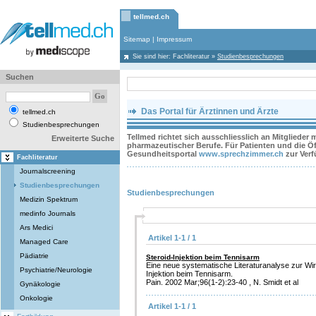
tellmed.ch
Sitemap
|
Impressum
Sie sind hier:
Fachliteratur
»
Studienbesprechungen
Suchen
Das Portal für Ärztinnen und Ärzte
tellmed.ch
Studienbesprechungen
Tellmed richtet sich ausschliesslich an Mitglieder
Erweiterte Suche
pharmazeutischer Berufe. Für Patienten und die Öff
Gesundheitsportal
www.sprechzimmer.ch
zur Ver
Fachliteratur
Journalscreening
Studienbesprechungen
Studienbesprechungen
Medizin Spektrum
medinfo Journals
Ars Medici
Artikel 1-1 / 1
Managed Care
Pädiatrie
Steroid-Injektion beim Tennisarm
Eine neue systematische Literaturanalyse zur Wir
Psychiatrie/Neurologie
Injektion beim Tennisarm.
Pain. 2002 Mar;96(1-2):23-40 , N. Smidt et al
Gynäkologie
Onkologie
Artikel 1-1 / 1