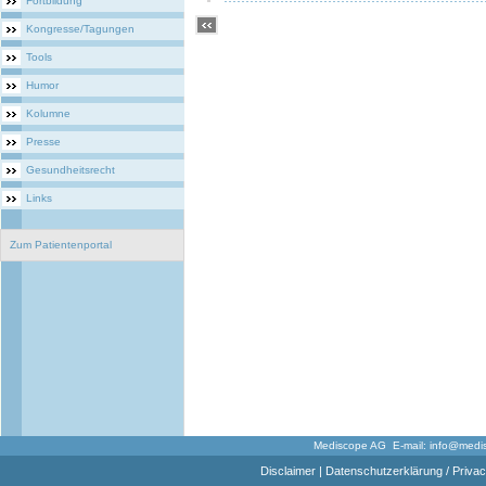
Fortbildung
Kongresse/Tagungen
Tools
Humor
Kolumne
Presse
Gesundheitsrecht
Links
Zum Patientenportal
Mediscope AG E-mail:
info@medi
Disclaimer
|
Datenschutzerklärung / Privac