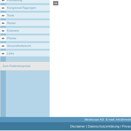
Fortbildung
Kongresse/Tagungen
Tools
Humor
Kolumne
Presse
Gesundheitsrecht
Links
Zum Patientenportal
Mediscope AG E-mail:
info@medi
Disclaimer
|
Datenschutzerklärung / Privac