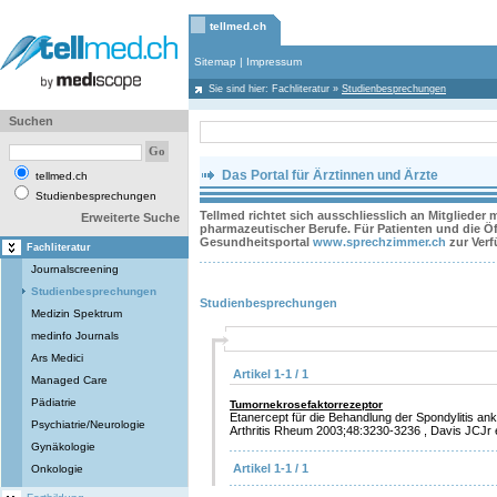
tellmed.ch
Sitemap
|
Impressum
Sie sind hier:
Fachliteratur
»
Studienbesprechungen
Suchen
Das Portal für Ärztinnen und Ärzte
tellmed.ch
Studienbesprechungen
Tellmed richtet sich ausschliesslich an Mitglieder
Erweiterte Suche
pharmazeutischer Berufe. Für Patienten und die Öff
Gesundheitsportal
www.sprechzimmer.ch
zur Ver
Fachliteratur
Journalscreening
Studienbesprechungen
Studienbesprechungen
Medizin Spektrum
medinfo Journals
Ars Medici
Artikel 1-1 / 1
Managed Care
Pädiatrie
Tumornekrosefaktorrezeptor
Etanercept für die Behandlung der Spondylitis an
Psychiatrie/Neurologie
Arthritis Rheum 2003;48:3230-3236 , Davis JCJr e
Gynäkologie
Artikel 1-1 / 1
Onkologie