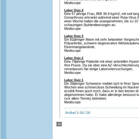
Mediscope
Labor Quiz 4
Eine 57 jährige Frau, BMI 36.9 kg/m2, mit seit la
Gonarthrose erkrankt während einer Rota-Virus E
einer Woche halten die unangenehmen, bis zu 10 m
schaumigen Stuhlentleerungen an.
Mediscope
Labor Quiz 3
Ein 82jähriger Mann mit sehr belasteter Vorgeschic
Polyarthritis, schwere degenerative Wirbelsäulen
Eisenmangelanämie.
Mediscope
Labor Quiz 2
Eine 79jährige Patientin mit einer arteriellen Hype
Ihre Praxis. Da sie über eine AZ-Verschlechterung
veranlassen Sie einige Laboruntersuchungen.
Mediscope
Labor Quiz 1
Ein 39jähriger Schweizer meldet sich in Ihrer Spre
Wochen eine schmerzlose Schwellung im Nackenb
erzählt Ihnen auch noch, dass er in den letzten 
abgenommen habe. Er habe allerdings bewusst w
(vor allem Tennis) betrieben.
Mediscope
Artikel 1-16 / 16