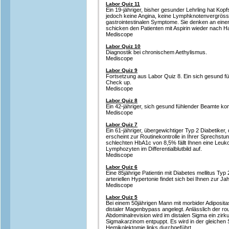
Labor Quiz 11
Ein 19-jähriger, bisher gesunder Lehrling hat Kop
jedoch keine Angina, keine Lymphknotenvergrös
gastrointestinalen Symptome. Sie denken an einen
schicken den Patienten mit Aspirin wieder nach H
Mediscope
Labor Quiz 10
Diagnostik bei chronischem Aethylismus.
Mediscope
Labor Quiz 9
Fortsetzung aus Labor Quiz 8. Ein sich gesund 
Check up.
Mediscope
Labor Quiz 8
Ein 42-jähriger, sich gesund fühlender Beamte 
Mediscope
Labor Quiz 7
Ein 61-jähriger, übergewichtiger Typ 2 Diabetiker, 
erscheint zur Routinekontrolle in Ihrer Sprechs
schlechten HbA1c von 8,5% fällt Ihnen eine Leuk
Lymphozyten im Differentialblutbild auf.
Mediscope
Labor Quiz 6
Eine 85jährige Patientin mit Diabetes mellitus Ty
arteriellen Hypertonie findet sich bei Ihnen zur Jah
Mediscope
Labor Quiz 5
Bei einem 50jährigen Mann mit morbider Adiposita
distaler Magenbypass angelegt. Anlässlich der ro
Abdominalrevision wird im distalen Sigma ein zirku
Sigmakarzinom entpuppt. Es wird in der gleichen 
Hemikolektomie links durchgeführt.