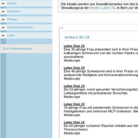
Humor
Die Inhalte werden uns freundlicherweise von den be
Verwaltungsrat der
Medics Labor AG
in Bern zur Ve
Kolumne
Presse
Gesundheitsrecht
Links
Artikel 1-16 / 16
Labor Quiz 16
Zum Patientenportal
Eine 35-jährige Frau präsentiert sich in Ihrer Prax
kolikartigen Schmerzen von der rechten Flanke n
ausstrahlend.
Mediscope
Labor Quiz 15
Eine 46-jährige Schweizerin wird in ihrer Praxis vo
andauernde Müdigkeit und Konzentrationsstörung
Mediscope
Labor Quiz 14
Ein 53-jähriger, sonst gesunder Versicherungsfa
Luftwegsinfekte mit protrahierter Bronchitis.
Mediscope
Labor Quiz 13
34-jährige Frau mit wandernden Schmerzen in der 
Handgelenken und mehreren MCP-Gelenken. Wie g
Mediscope
Labor Quiz 12
Ein 60-jähriger schwerer Raucher erleidet aus h
Thoraxschmerz.
Mediscope