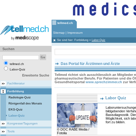
tellmed.ch
Sitemap
|
Impressum
Sie sind hier:
Fortbildung
»
Labor-Quiz
Suchen
Das Portal für Ärztinnen und Ärzte
tellmed.ch
Labor-Quiz
Tellmed richtet sich ausschliesslich an Mitglieder
Erweiterte Suche
pharmazeutischer Berufe. Für Patienten und die Öff
Gesundheitsportal
www.sprechzimmer.ch
zur Ver
Fachliteratur
Fortbildung
Radiologie-Quiz
Labor Quiz
Röntgenfall des Monats
Laboruntersuchunge
EKG-Quiz
bildgebenden Verfa
Basisdiagnostik. Die
Labor-Quiz
Möglichkeit, sich la
fort zu bilden.
Kongresse/Tagungen
© DOC RABE Media /
Tools
Fotolia