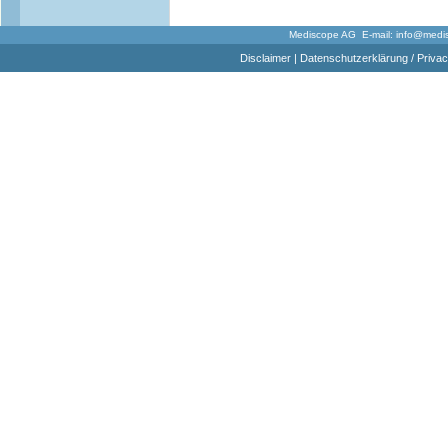
Mediscope AG E-mail:
info@medi
Disclaimer
|
Datenschutzerklärung / Privac