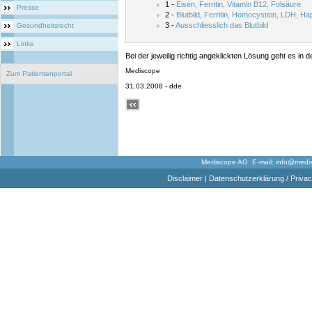
1 -
Eisen, Ferritin, Vitamin B12, Folsäure
Presse
2 -
Blutbild, Ferritin, Homocystein, LDH, Ha
3 -
Ausschliesslich das Blutbild
Gesundheitsrecht
Links
Bei der jeweilig richtig angeklickten Lösung geht es in d
Mediscope
Zum Patientenportal
31.03.2008 - dde
Mediscope AG E-mail:
info@medi
Disclaimer
|
Datenschutzerklärung / Privac