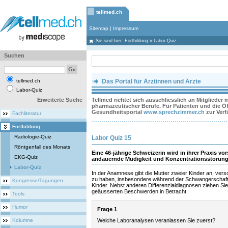
tellmed.ch
Sitemap
|
Impressum
Sie sind hier:
Fortbildung
»
Labor-Quiz
Suchen
tellmed.ch
Das Portal für Ärztinnen und Ärzte
Labor-Quiz
Erweiterte Suche
Tellmed richtet sich ausschliesslich an Mitglieder
pharmazeutischer Berufe. Für Patienten und die Öff
Gesundheitsportal
www.sprechzimmer.ch
zur Ver
Fachliteratur
Fortbildung
Radiologie-Quiz
Labor Quiz 15
Röntgenfall des Monats
Eine 46-jährige Schweizerin wird in ihrer Praxis vor
EKG-Quiz
andauernde Müdigkeit und Konzentrationsstörung
Labor-Quiz
In der Anamnese gibt die Mutter zweier Kinder an, vers
zu haben, insbesondere während der Schwangerschaft
Kongresse/Tagungen
Kinder. Nebst anderen Differenzialdiagnosen ziehen Si
geäusserten Beschwerden in Betracht.
Tools
Humor
Frage 1
Kolumne
Welche Laboranalysen veranlassen Sie zuerst?