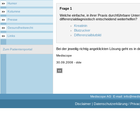
Humor
Frage 1
Kolumne
Welche einfache, in ihrer Praxis durchführbare Unte
differenzialdiagnostisch entscheidend weiterhelfen?
Presse
Kreatinin
Gesundheitsrecht
Blutzucker
Differenzialblutbild
Links
Bei der jeweilig richtig angeklickten Lösung geht es in d
Zum Patientenportal
Mediscope
30.09.2008 - dde
Mediscope AG E-mail:
info@medi
Disclaimer
|
Datenschutzerklärung / Privac