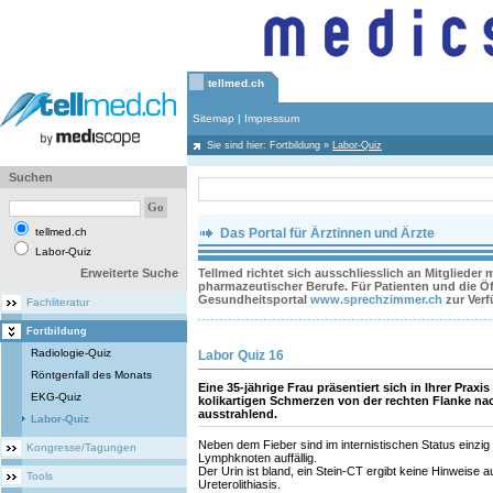
tellmed.ch
Sitemap
|
Impressum
Sie sind hier:
Fortbildung
»
Labor-Quiz
Suchen
tellmed.ch
Das Portal für Ärztinnen und Ärzte
Labor-Quiz
Erweiterte Suche
Tellmed richtet sich ausschliesslich an Mitglieder
pharmazeutischer Berufe. Für Patienten und die Öff
Gesundheitsportal
www.sprechzimmer.ch
zur Ver
Fachliteratur
Fortbildung
Radiologie-Quiz
Labor Quiz 16
Röntgenfall des Monats
Eine 35-jährige Frau präsentiert sich in Ihrer Praxi
EKG-Quiz
kolikartigen Schmerzen von der rechten Flanke na
ausstrahlend.
Labor-Quiz
Neben dem Fieber sind im internistischen Status einzig
Kongresse/Tagungen
Lymphknoten auffällig.
Der Urin ist bland, ein Stein-CT ergibt keine Hinweise 
Tools
Ureterolithiasis.