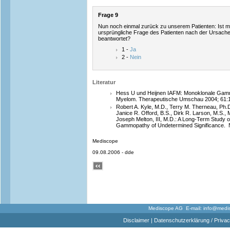
Frage 9
Nun noch einmal zurück zu unserem Patienten: Ist 
ursprüngliche Frage des Patienten nach der Ursache 
beantwortet?
1 -
Ja
2 -
Nein
Literatur
Hess U und Heijnen IAFM: Monoklonale Ga
Myelom. Therapeutische Umschau 2004; 61:
Robert A. Kyle, M.D., Terry M. Therneau, Ph.D
Janice R. Offord, B.S., Dirk R. Larson, M.S., 
Joseph Melton, III, M.D.: A Long-Term Study 
Gammopathy of Undetermined Significance. 
Mediscope
09.08.2006 - dde
Mediscope AG E-mail:
info@medi
Disclaimer
|
Datenschutzerklärung / Privac