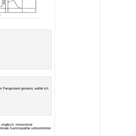
e
r Paraprotein genannt, wähle ich
 englisch: monoclonal
oklonale Gammopathie unbestimmter