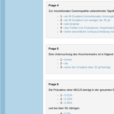
Frage 4
Zur monoklonalen Gammopathie unbestimmter Signif
1 -
ein M-Gradient (monoklonales Immunglobu
2 -
ein M-Gradient von weniger als 35 g/l
3 -
eine Anämie
4 -
das Fehlen von Osteolysen, Hyperkalzäm
5 -
keine wesentliche Urinausscheidung von
Frage 5
Eine Untersuchung des Knochenmarks ist in folgend 
1 -
immer
2 -
nie
3 -
wenn der Gradient über 20 g/l beträgt
Frage 6
Die Prävalenz einer MGUS beträgt in der gesamten 
1 -
0.01%
2 -
0.15%
3 -
0.95%
und bei über 50-Jährigen
4 -
0.5%