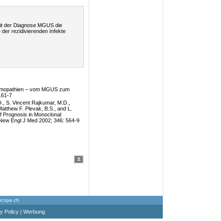
mit der Diagnose MGUS die
der rezidivierenden Infekte
mmopathien – vom MGUS zum
161-7
., S. Vincent Rajkumar, M.D.,
Matthew F. Plevak, B.S., and L.
of Prognosis in Monoclonal
New Engl J Med 2002; 346: 564-9
scope.ch
y Policy
|
Werbung