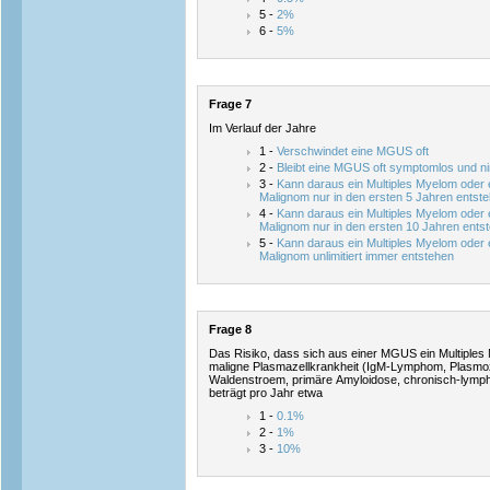
5 -
2%
6 -
5%
Frage 7
Im Verlauf der Jahre
1 -
Verschwindet eine MGUS oft
2 -
Bleibt eine MGUS oft symptomlos und 
3 -
Kann daraus ein Multiples Myelom oder 
Malignom nur in den ersten 5 Jahren entst
4 -
Kann daraus ein Multiples Myelom oder 
Malignom nur in den ersten 10 Jahren ents
5 -
Kann daraus ein Multiples Myelom oder 
Malignom unlimitiert immer entstehen
Frage 8
Das Risiko, dass sich aus einer MGUS ein Multiples
maligne Plasmazellkrankheit (IgM-Lymphom, Plasmo
Waldenstroem, primäre Amyloidose, chronisch-lymph
beträgt pro Jahr etwa
1 -
0.1%
2 -
1%
3 -
10%