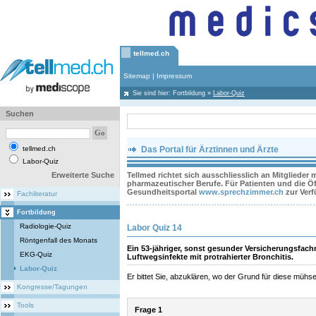
tellmed.ch
Sitemap
|
Impressum
Sie sind hier:
Fortbildung
»
Labor-Quiz
Suchen
tellmed.ch
Das Portal für Ärztinnen und Ärzte
Labor-Quiz
Erweiterte Suche
Tellmed richtet sich ausschliesslich an Mitglieder
pharmazeutischer Berufe. Für Patienten und die Öff
Gesundheitsportal
www.sprechzimmer.ch
zur Ver
Fachliteratur
Fortbildung
Radiologie-Quiz
Labor Quiz 14
Röntgenfall des Monats
Ein 53-jähriger, sonst gesunder Versicherungsfac
EKG-Quiz
Luftwegsinfekte mit protrahierter Bronchitis.
Labor-Quiz
Er bittet Sie, abzuklären, wo der Grund für diese mühseli
Kongresse/Tagungen
Tools
Frage 1