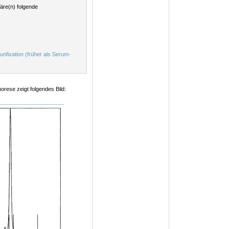
äre(n) folgende
)
fixation (früher als Serum-
orese zeigt folgendes Bild: