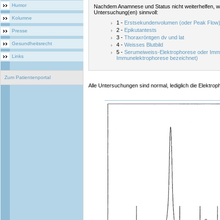
Humor
Nachdem Anamnese und Status nicht weiterhelfen, w
Untersuchung(en) sinnvoll:
Kolumne
1 -
Erstsekundenvolumen (oder Peak Flow
2 -
Epikutantests
Presse
3 -
Thoraxröntgen dv und lat
Gesundheitsrecht
4 -
Weisses Blutbild
5 -
Serumeiweiss-Elektrophorese oder Immun
Links
Immunelektrophorese bezeichnet)
Zum Patientenportal
Alle Untersuchungen sind normal, lediglich die Elektroph