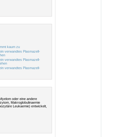
nimmt kaum zu
ein verwandtes Plasmazell-
ehen
ein verwandtes Plasmazell-
tehen
ein verwandtes Plasmazell-
 Myelom oder eine andere
zytom, Makroglobulinaemie
ozytäre Leukaemie) entwickelt,