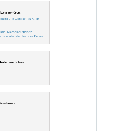
ikanz gehören:
lin) von weniger als 50 g/l
ie, Niereninsuffizienz
 monoklonalen leichten Ketten
Fällen empfohlen
Bevölkerung