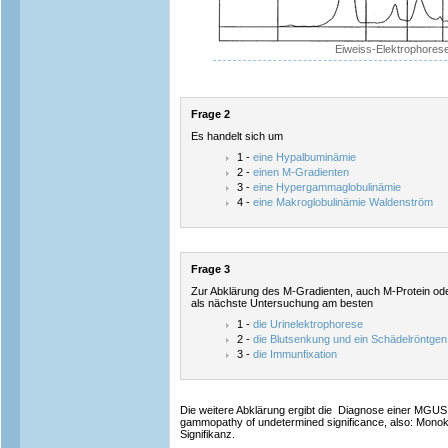
Eiweiss-Elektrophores
Frage 2
Es handelt sich um
1 -
eine Hypalbuminämie
2 -
einen M-Gradienten
3 -
eine Hypergammaglobulinämie
4 -
eine Makroglobulinämie Waldenström
Frage 3
Zur Abklärung des M-Gradienten, auch M-Protein ode
als nächste Untersuchung am besten
1 -
die Urinelektrophorese
2 -
die Blutsenkung und ein Schädelröntgen
3 -
die Immunfixation
Die weitere Abklärung ergibt die Diagnose einer MGUS,
gammopathy of undetermined significance, also: Mon
Signifikanz.