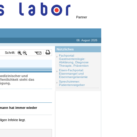
Partner
08. August 2026
Nützliches
Schrift:
Fachportal
Gastroenterologie:
Abklärung, Diagnose
Therapie, Prävention
Eisen-Fachportal:
Eisenmangel und
 medizinischer und
Eisenmangelanämie
entlichkeit steht das
Sprechzimmer:
fügung.
Patientenratgeber
hmann hat immer wieder
gen Infekte liegt.