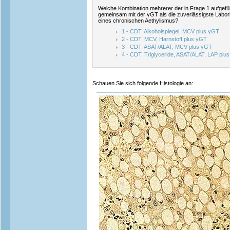
Welche Kombination mehrerer der in Frage 1 aufgeführ
gemeinsam mit der γGT als die zuverlässigste Labor
eines chronischen Aethylismus?
1 - CDT, Alkoholspiegel, MCV plus γGT
2 - CDT, MCV, Harnstoff plus γGT
3 - CDT, ASAT/ALAT, MCV plus γGT
4 - CDT, Triglyceride, ASAT/ALAT, LAP plu
Schauen Sie sich folgende Histologie an: