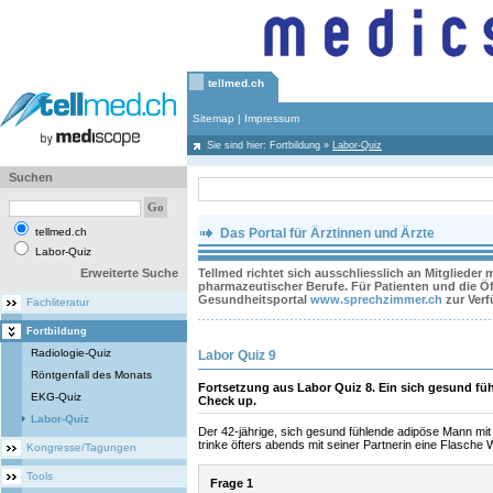
tellmed.ch
Sitemap
|
Impressum
Sie sind hier:
Fortbildung
»
Labor-Quiz
Suchen
tellmed.ch
Das Portal für Ärztinnen und Ärzte
Labor-Quiz
Erweiterte Suche
Tellmed richtet sich ausschliesslich an Mitglieder
pharmazeutischer Berufe. Für Patienten und die Öff
Gesundheitsportal
www.sprechzimmer.ch
zur Ver
Fachliteratur
Fortbildung
Radiologie-Quiz
Labor Quiz 9
Röntgenfall des Monats
Fortsetzung aus Labor Quiz 8. Ein sich gesund f
EKG-Quiz
Check up.
Labor-Quiz
Der 42-jährige, sich gesund fühlende adipöse Mann mit
trinke öfters abends mit seiner Partnerin eine Flasche
Kongresse/Tagungen
Tools
Frage 1