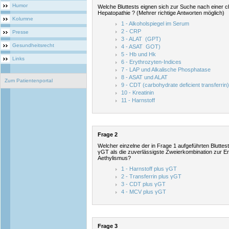
Humor
Welche Bluttests eignen sich zur Suche nach einer 
Hepatopathie ? (Mehrer richtige Antworten möglich)
Kolumne
1 - Alkoholspiegel im Serum
2 - CRP
Presse
3 - ALAT (GPT)
Gesundheitsrecht
4 - ASAT GOT)
5 - Hb und Hk
Links
6 - Erythrozyten-Indices
7 - LAP und Alkalische Phosphatase
8 - ASAT und ALAT
Zum Patientenportal
9 - CDT (carbohydrate deficient transferrin)
10 - Kreatinin
11 - Harnstoff
Frage 2
Welcher einzelne der in Frage 1 aufgeführten Bluttes
γGT als die zuverlässigste Zweierkombination zur 
Aethylismus?
1 - Harnstoff plus γGT
2 - Transferrin plus γGT
3 - CDT plus γGT
4 - MCV plus γGT
Frage 3