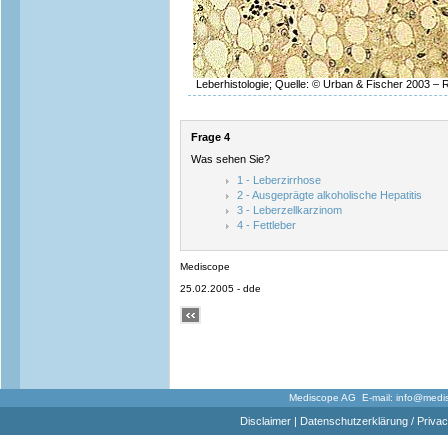
Leberhistologie; Quelle: © Urban & Fischer 2003 – R
Frage 4
Was sehen Sie?
1 - Leberzirrhose
2 - Ausgeprägte alkoholische Hepatitis
3 - Leberzellkarzinom
4 - Fettleber
Mediscope
25.02.2005 - dde
Mediscope AG E-mail:
info@medi
Disclaimer
|
Datenschutzerklärung / Privac