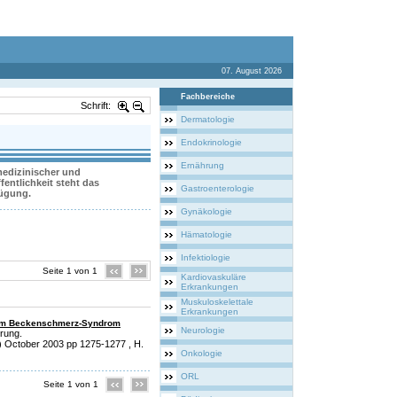
07. August 2026
Fachbereiche
Schrift:
Dermatologie
Endokrinologie
Ernährung
 medizinischer und
entlichkeit steht das
Gastroenterologie
fügung.
Gynäkologie
Hämatologie
Infektiologie
Seite 1 von 1
Kardiovaskuläre
Erkrankungen
Muskuloskelettale
Erkrankungen
chem Beckenschmerz-Syndrom
Neurologie
rung.
2) October 2003 pp 1275-1277 , H.
Onkologie
ORL
Seite 1 von 1