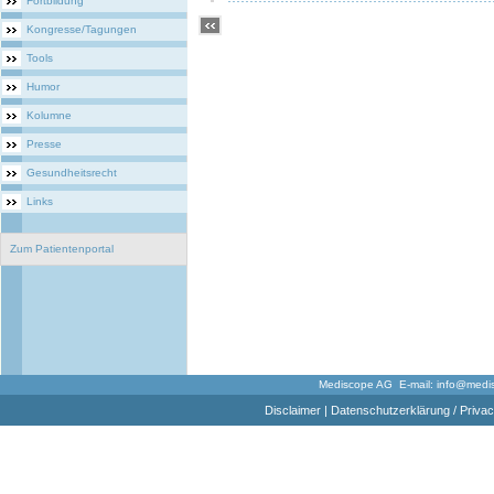
Fortbildung
Kongresse/Tagungen
Tools
Humor
Kolumne
Presse
Gesundheitsrecht
Links
Zum Patientenportal
Mediscope AG E-mail:
info@medi
Disclaimer
|
Datenschutzerklärung / Privac