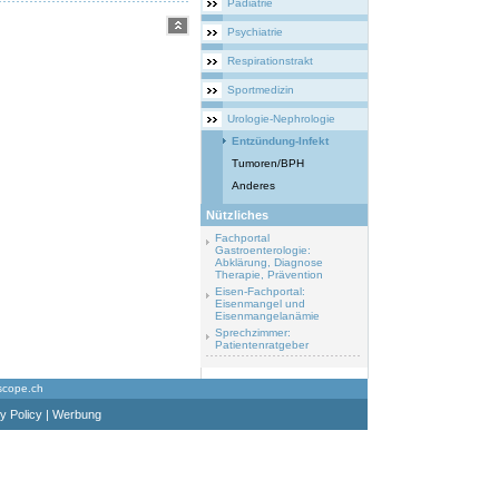
Pädiatrie
Psychiatrie
Respirationstrakt
Sportmedizin
Urologie-Nephrologie
Entzündung-Infekt
Tumoren/BPH
Anderes
Nützliches
Fachportal
Gastroenterologie:
Abklärung, Diagnose
Therapie, Prävention
Eisen-Fachportal:
Eisenmangel und
Eisenmangelanämie
Sprechzimmer:
Patientenratgeber
scope.ch
y Policy
|
Werbung