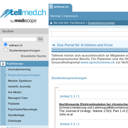
tellmed.ch
Sitemap
|
Impressum
Sie sind hier:
Fachliteratur
»
Studienbesprechungen
Suchen
Das Portal für Ärztinnen und Ärzte
tellmed.ch
Studienbesprechungen
Tellmed richtet sich ausschliesslich an Mitglieder
Erweiterte Suche
pharmazeutischer Berufe. Für Patienten und die Öff
Gesundheitsportal
www.sprechzimmer.ch
zur Ver
Fachliteratur
Journalscreening
Studienbesprechungen
Studienbesprechungen
Medizin Spektrum
medinfo Journals
Ars Medici
Artikel 1-1 / 1
Managed Care
Pädiatrie
Hochfrequente Elektrostimulation bei chronis
Schmerzminderung und Lebensqualitätsverbesse
Psychiatrie/Neurologie
The Journal of Urology: Volume 170(4, Part 1 of 
John et al
Gynäkologie
Onkologie
Artikel 1-1 / 1