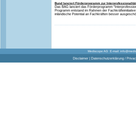
Bund lanciert Förderprogramm zur Interprofessionalit
Das BAG lanciert das Förderprogramm "Interprofessio
Programm entstand im Rahmen der Fachkräfteinitiative
inländische Potential an Fachkräften besser ausgeschöp
Mediscope AG E-mail:
info@medi
Disclaimer
|
Datenschutzerklärung / Privac