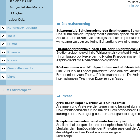
Radiologie-Quiz
Paulista 
mehr >>
Röntgenfall des Monats
EKG-Quiz
Labor-Quiz
Journalscreening
Kongresse/Tagungen
Subacromiale Schulterschmerzen (Impingement Syndr
Das subacromiale Impingement Syndrom gehört zu den
Tools
Schulterschmerzen. Die chirurgische Dekompression sc
wirksamer zu sein als keine Behandlung wie eine neue 
Humor
Thromboseprophylaxe nach Hüft- oder Knieprothese-Ein
Kolumne
Studien zeigen sowohl die Wirksamkeit von Aspirin wie
Thromboseprophlyaxe bei Hüft- oder Knieoperationen. D
Aspirin direkt mit Rivaroxaban verglichen.
Presse
Rückenschmerzen - Häufiges Leiden und oft falsch be
Gesundheitsrecht
Eine kürzlich im Lancet publizierte Serie von drei Artik
Erkenntnisse zum Thema Rückenschmerzen. Die Artik
Links
internationalen Team von Experten verfasst.
Zum Patientenportal
Presse
Ärzte haben immer weniger Zeit für Patienten
Ärztinnen und Ärzte werden zunehmend belastet durch 
Dokumentationsarbeit rund um das Patientendossier. Di
durchgeführte Befragung des Forschungsinstituts gfs.b
Komplementärmedizin wird weiterhin vergütet.
Ärztliche Leistungen der antroposophischen Medizin, de
Medizin, der Homöopathie, der Phytotherapie und der 
der obligatorischen Krankenkasse vergütet.
Mediscope