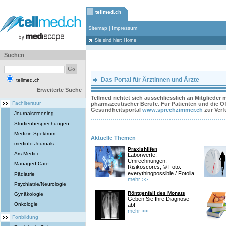
tellmed.ch
Sitemap
|
Impressum
Sie sind hier: Home
Suchen
Das Portal für Ärztinnen und Ärzte
tellmed.ch
Erweiterte Suche
Tellmed richtet sich ausschliesslich an Mitglieder
Fachliteratur
pharmazeutischer Berufe. Für Patienten und die Öff
Gesundheitsportal
www.sprechzimmer.ch
zur Ver
Journalscreening
Studienbesprechungen
Medizin Spektrum
Aktuelle Themen
medinfo Journals
Praxishilfen
Ars Medici
Laborwerte,
Umrechnungen,
Managed Care
Risikoscores, © Foto:
everythingpossible / Fotolia
Pädiatrie
mehr >>
Psychiatrie/Neurologie
Röntgenfall des Monats
Gynäkologie
Geben Sie Ihre Diagnose
Onkologie
ab!
mehr >>
Fortbildung