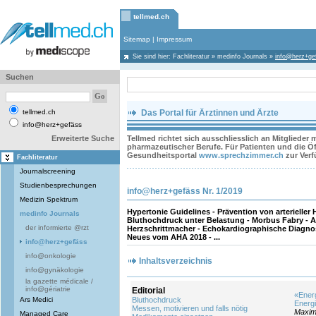
tellmed.ch
Sitemap
|
Impressum
Sie sind hier:
Fachliteratur
»
medinfo Journals
»
info@herz+ge
Suchen
tellmed.ch
Das Portal für Ärztinnen und Ärzte
info@herz+gefäss
Erweiterte Suche
Tellmed richtet sich ausschliesslich an Mitglieder
pharmazeutischer Berufe. Für Patienten und die Öff
Gesundheitsportal
www.sprechzimmer.ch
zur Ver
Fachliteratur
Journalscreening
Studienbesprechungen
info@herz+gefäss Nr. 1/2019
Medizin Spektrum
Hypertonie Guidelines - Prävention von arterieller
medinfo Journals
Bluthochdruck unter Belastung - Morbus Fabry - Al
der informierte @rzt
Herzschrittmacher - Echokardiographische Diagnose 
Neues vom AHA 2018 - ...
info@herz+gefäss
info@onkologie
Inhaltsverzeichnis
info@gynäkologie
la gazette médicale /
info@gériatrie
Editorial
«Energ
Ars Medici
Bluthochdruck
Energi
Messen, motivieren und falls nötig
Maximi
Managed Care