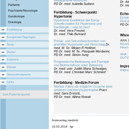
Medikamente einsetzen
Dr. Ad
PD Dr. med. Isabella Sudano
Pädiatrie
Dr. me
Psychiatrie/Neurologie
Fortbildung - Schwerpunkt
Echo
Hypertonie
Gynäkologie
Echok
Hypertonie Guidelines der Europ.
Perica
Onkologie
Gesellschaften für Hypertonie und
PD Dr
Kardiologie – was ist neu?
Fortbildung
Dr. med. Vera Freund,
Dr. med. Thilo Burkard
Wiss
Kongresse/Tagungen
AHA 2
Primär- und Sekundärprävention von
Neues
arterieller Hypertonie und Hirnschlag
Dr.
Tools
Heart 
med. M. Sc. Mirjam R Heldner,
PD Dr. med. M. Sc. Pasquale Mordasini,
Humor
AHA -
PD Dr. med. Simon Jung
OUTC
Kolumne
Prognostische Bedeutung und Therapie
von Bluthochdruck unter Belastung
Impr
Presse
Dr. med. univ. Judith Maria Schwaiger,
Impre
PD Dr. med. Christian Marc Schmied
Gesundheitsrecht
Links
Fortbildung - Medizin Forum
Morbus Fabry als mögliche Ursache einer
unklaren Linksherzhypertrophie
Pract.
med. Sara Ersözlü,
Zum Patientenportal
PD Dr. med. Albina Nowak
Ärzteverlag medinfo
19.03.2019 - fgr