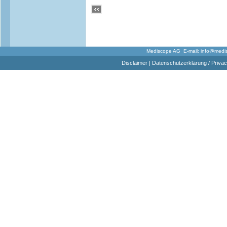
Mediscope AG E-mail:
info@medi
Disclaimer
|
Datenschutzerklärung / Privac