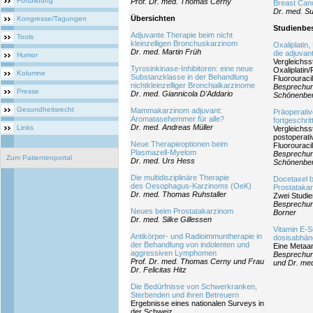
Fortbildung
Prof. Dr. med. Thomas Cerny
Breast Can
Dr. med. S
Übersichten
Kongresse/Tagungen
Studienbe
Adjuvante Therapie beim nicht
Tools
kleinzelligen Bronchuskarzinom
Oxaliplatin,
Dr. med. Martin Früh
die adjuvan
Humor
Vergleichss
Tyrosinkinase-Inhibitoren: eine neue
Oxaliplatin/
Kolumne
Substanzklasse in der Behandlung
Fluorouracil
nichtkleinzelliger Bronchialkarzinome
Besprechun
Presse
Dr. med. Giannicola D'Addario
Schönenber
Gesundheitsrecht
Mammakarzinom adjuvant:
Präoperativ
Aromatasehemmer für alle?
fortgeschr
Dr. med. Andreas Müller
Links
Vergleichss
postoperati
Neue Therapieoptionen beim
Fluorouracil
Plasmazell-Myelom
Besprechun
Zum Patientenportal
Dr. med. Urs Hess
Schönenber
Die multidisziplinäre Therapie
Docetaxel 
des Oesophagus-Karzinoms (OeK)
Prostataka
Dr. med. Thomas Ruhstaller
Zwei Studie
Besprechun
Neues beim Prostatakarzinom
Borner
Dr. med. Silke Gillessen
Vitamin E-S
Antikörper- und Radioimmuntherapie in
dosisabhäng
der Behandlung von indolenten und
Eine Metaa
aggressiven Lymphomen
Besprechun
Prof. Dr. med. Thomas Cerny und Frau
und Dr. med
Dr. Felicitas Hitz
Die Bedürfnisse von Schwerkranken,
Sterbenden und ihren Betreuern
Ergebnisse eines nationalen Surveys in
der Schweiz.