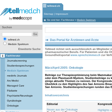
tellmed.ch
Sitemap
|
Impressum
Sie sind hier:
Fachliteratur
»
Medizin Spektrum
Suchen
tellmed.ch
Das Portal für Ärztinnen und Ärzte
Medizin Spektrum
Erweiterte Suche
Tellmed richtet sich ausschliesslich an Mitglieder
pharmazeutischer Berufe. Für Patienten und die Öff
Gesundheitsportal
www.sprechzimmer.ch
zur Ver
Fachliteratur
Journalscreening
Studienbesprechungen
März/April 2005: Onkologie
Medizin Spektrum
Beiträge zur Therapieoptimierung beim Mammak
medinfo Journals
oder dem Plasmazell-Myelom, Studienbeiträge zu 
Ars Medici
einige aktuelle Themen zu nennen. Der Kongressbe
Überblick zu den Highlights des San Antonio Bre
Managed Care
San Antonio. Studienbesprechungen runden das Bi
Pädiatrie
Inhaltsverzeichnis
Psychiatrie/Neurologie
Gynäkologie
Editorial
Kongressb
Onkologie
Neues aus der Onkologie
Highlights 