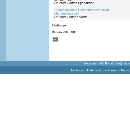
Dr. med. Steffen Eychmüller
Update palliative Chemotherapien beim
Mammakarzinom
Dr. med. Dieter Köberle
Mediscope
04.04.2005 - dde
Mediscope AG E-mail:
info@medi
Disclaimer
|
Datenschutzerklärung / Privac