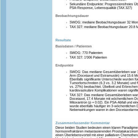
Sekundäre Endpunkte: Progressionsfreies Übe
PSA-Response, Lebensqualität (TAX 327)
Beobachtungsdauer
SWOG: mediane Beobachtungsdauer 32 Mon
TAX 327: mediane Beobachtungsdauer 20.8 
Resultate
Basisdaten / Patienten
SWOG: 770 Patienten
TAX 327: 1’006 Patienten
Endpunkte
SWOG: Das mediane Gesamtüberleben war 17
Arm (Docetaxel und Estramustin) und 15.6 Mon
Ebenfalls signifikante Unterschiede wurden fü
Tumorfortschreiten (6.3 vs. 3.2 Monate) und
vs. 27%) beobachtet. Übelkeit und Erbrechen,
kardiovaskuläre Komplikationen waren signifi
TAX 327: Das mediane Gesamtüberleben war 
Docetaxel, 17.4 Monate mit wöchentlichem Do
Mitoxantron (p = 0.02). Ein PSA-Abfall und e
wurde ebenfalls häufiger im 3-wöchentlichen
Nebenwirkungen waren in den Docetaxelarmen
Zusammenfassender Kommentar
Diese beiden Studien bedeuten einen klaren Paradigm
hormonrefraktären metastasierenden Prostatakarzinoms
einen Überlebensvorteil mit einer palliativen Chemothe