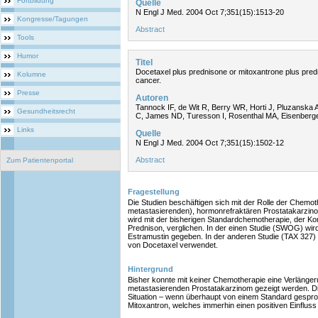
Fortbildung
Quelle
N Engl J Med. 2004 Oct 7;351(15):1513-20
Kongresse/Tagungen
Abstract
Tools
Humor
Titel
Docetaxel plus prednisone or mitoxantrone plus pred
Kolumne
cancer.
Presse
Autoren
Tannock IF, de Wit R, Berry WR, Horti J, Pluzanska
Gesundheitsrecht
C, James ND, Turesson I, Rosenthal MA, Eisenberge
Links
Quelle
N Engl J Med. 2004 Oct 7;351(15):1502-12
Abstract
Zum Patientenportal
Fragestellung
Die Studien beschäftigen sich mit der Rolle der Chemot
metastasierenden), hormonrefraktären Prostatakarzi
wird mit der bisherigen Standardchemotherapie, der Ko
Prednison, verglichen. In der einen Studie (SWOG) wir
Estramustin gegeben. In der anderen Studie (TAX 327
von Docetaxel verwendet.
Hintergrund
Bisher konnte mit keiner Chemotherapie eine Verläng
metastasierenden Prostatakarzinom gezeigt werden. Di
Situation – wenn überhaupt von einem Standard gespro
Mitoxantron, welches immerhin einen positiven Einfluss 