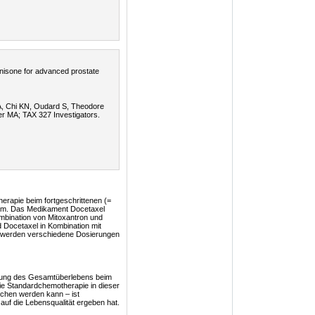
nisone for advanced prostate
 A, Chi KN, Oudard S, Theodore
r MA; TAX 327 Investigators.
herapie beim fortgeschrittenen (=
nom. Das Medikament Docetaxel
mbination von Mitoxantron und
d Docetaxel in Kombination mit
) werden verschiedene Dosierungen
erung des Gesamtüberlebens beim
e Standardchemotherapie in dieser
chen werden kann – ist
auf die Lebensqualität ergeben hat.