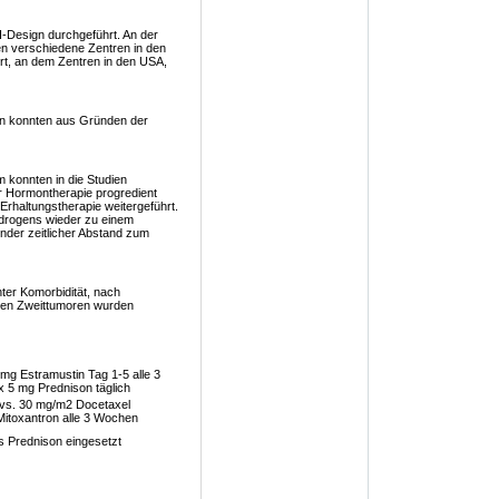
I-Design durchgeführt. An der
 verschiedene Zentren in den
fort, an dem Zentren in den USA,
ien konnten aus Gründen der
 konnten in die Studien
r Hormontherapie progredient
Erhaltungstherapie weitergeführt.
ndrogens wieder zu einem
der zeitlicher Abstand zum
nter Komorbidität, nach
ten Zweittumoren wurden
g Estramustin Tag 1-5 alle 3
 5 mg Prednison täglich
 vs. 30 mg/m2 Docetaxel
Mitoxantron alle 3 Wochen
es Prednison eingesetzt