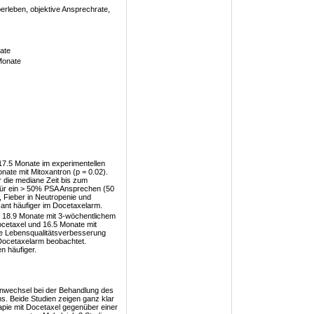
rleben, objektive Ansprechrate,
ate
Monate
.5 Monate im experimentellen
ate mit Mitoxantron (p = 0.02).
r die mediane Zeit bis zum
 für ein > 50% PSA Ansprechen (50
 Fieber in Neutropenie und
kant häufiger im Docetaxelarm.
18.9 Monate mit 3-wöchentlichem
cetaxel und 16.5 Monate mit
ine Lebensqualitätsverbesserung
 Docetaxelarm beobachtet.
 häufiger.
enwechsel bei der Behandlung des
. Beide Studien zeigen ganz klar
rapie mit Docetaxel gegenüber einer