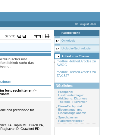
06. August 2026
Fachbereiche
Schrift:
Onkologie
Urologie-Nephrologie
Artikel zum Thema
 medizinischer und
medline Related Articles zu
entlichkeit steht das
SWOG
fügung.
medline Related Articles zu
TAX 327
arzinom
Nützliches
im fortgeschrittenen (=
Fachportal
rzinom.
Gastroenterologie:
Abklärung, Diagnose
Therapie, Prävention
Eisen-Fachportal:
Eisenmangel und
one and prednisone for
Eisenmangelanämie
Sprechzimmer:
Patientenratgeber
ones JA, Taplin ME, Burch PA,
, Raghavan D, Crawford ED.