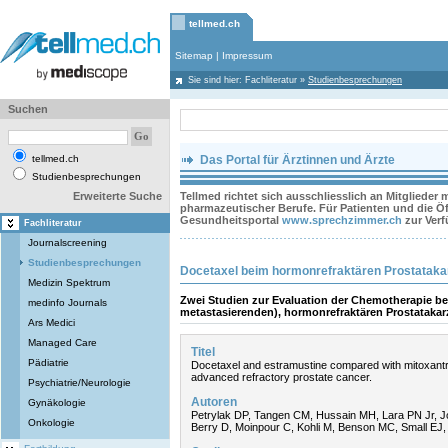
tellmed.ch
Sitemap
|
Impressum
Sie sind hier:
Fachliteratur
»
Studienbesprechungen
Suchen
tellmed.ch
Das Portal für Ärztinnen und Ärzte
Studienbesprechungen
Erweiterte Suche
Tellmed richtet sich ausschliesslich an Mitglieder
pharmazeutischer Berufe. Für Patienten und die Öff
Gesundheitsportal
www.sprechzimmer.ch
zur Ver
Fachliteratur
Journalscreening
Studienbesprechungen
Docetaxel beim hormonrefraktären Prostatak
Medizin Spektrum
Zwei Studien zur Evaluation der Chemotherapie be
medinfo Journals
metastasierenden), hormonrefraktären Prostataka
Ars Medici
Managed Care
Titel
Pädiatrie
Docetaxel and estramustine compared with mitoxantr
advanced refractory prostate cancer.
Psychiatrie/Neurologie
Autoren
Gynäkologie
Petrylak DP, Tangen CM, Hussain MH, Lara PN Jr, J
Onkologie
Berry D, Moinpour C, Kohli M, Benson MC, Small EJ