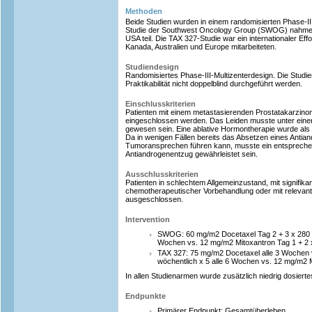
Methoden
Beide Studien wurden in einem randomisierten Phase-II
Studie der Southwest Oncology Group (SWOG) nahmen
USA teil. Die TAX 327-Studie war ein internationaler Ef
Kanada, Australien und Europe mitarbeiteten.
Studiendesign
Randomisiertes Phase-III-Multizenterdesign. Die Stud
Praktikabilität nicht doppelblind durchgeführt werden.
Einschlusskriterien
Patienten mit einem metastasierenden Prostatakarzinom
eingeschlossen werden. Das Leiden musste unter eine
gewesen sein. Eine ablative Hormontherapie wurde als 
Da in wenigen Fällen bereits das Absetzen eines Antia
Tumoransprechen führen kann, musste ein entsprechen
Antiandrogenentzug gewährleistet sein.
Ausschlusskriterien
Patienten in schlechtem Allgemeinzustand, mit signifika
chemotherapeutischer Vorbehandlung oder mit relevan
ausgeschlossen.
Intervention
SWOG: 60 mg/m2 Docetaxel Tag 2 + 3 x 280 m
Wochen vs. 12 mg/m2 Mitoxantron Tag 1 + 2 x
TAX 327: 75 mg/m2 Docetaxel alle 3 Wochen
wöchentlich x 5 alle 6 Wochen vs. 12 mg/m2 
In allen Studienarmen wurde zusätzlich niedrig dosiert
Endpunkte
Primärer Endpunkt: Gesamtüberleben