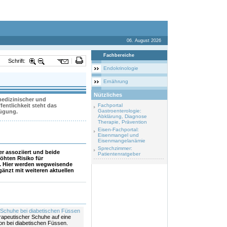
06. August 2026
Fachbereiche
Schrift:
Endokrinologie
Ernährung
Nützliches
 medizinischer und
entlichkeit steht das
Fachportal
Gastroenterologie:
fügung.
Abklärung, Diagnose
Therapie, Prävention
Eisen-Fachportal:
Eisenmangel und
Eisenmangelanämie
Sprechzimmer:
r assoziiert und beide
Patientenratgeber
öhten Risiko für
e. Hier werden wegweisende
gänzt mit weiteren aktuellen
Schuhe bei diabetischen Füssen
erapeutischer Schuhe auf eine
ion bei diabetischen Füssen.