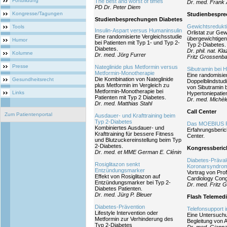
Fortbildung
The best and worst of times
Dr. med. Frank 
PD Dr. Peter Diem
Kongresse/Tagungen
Studienbespre
Studienbesprechungen Diabetes
Gewichtsredukti
Tools
Insulin-Aspart versus Humaninsulin
Orlistat zur Gew
Eine randomisierte Vergleichsstudie
übergewichtigen
Humor
bei Patienten mit Typ 1- und Typ 2-
Typ 2-Diabetes.
Diabetes.
Dr. phil. nat. K
Kolumne
Dr. med. Jörg Furrer
Fritz Grossenb
Presse
Nateglinide plus Metformin versus
Sibutramin bei 
Metformin-Monotherapie
Eine randomisier
Die Kombination von Nateglinide
Gesundheitsrecht
Doppelblindstud
plus Metformin im Vergleich zu
von Sibutramin 
Metformin-Monotherapie bei
Links
Hypertoniepati
Patienten mit Typ 2 Diabetes.
Dr. med. Michè
Dr. med. Matthias Stahl
Call Center
Zum Patientenportal
Ausdauer- und Krafttraining beim
Typ 2-Diabetes
Das MOEBIUS P
Kombiniertes Ausdauer- und
Erfahrungsberic
Krafttraining für bessere Fitness
Center.
und Blutzuckereinstellung beim Typ
2-Diabetes.
Kongressberic
Dr. med. et MME German E. Clénin
Diabetes-Präval
Rosiglitazon senkt
Koronarsyndro
Entzündungsmarker
Vortrag von Pro
Effekt von Rosiglitazon auf
Cardiology Cong
Entzündungsmarker bei Typ 2-
Dr. med. Fritz 
Diabetes Patienten.
Dr. med. Jürg P. Bleuer
Flash Telemedi
Diabetes-Prävention
Telefonsupport i
Lifestyle Intervention oder
Eine Untersuchu
Metformin zur Verhinderung des
Begleitung von 
Typ 2-Diabetes