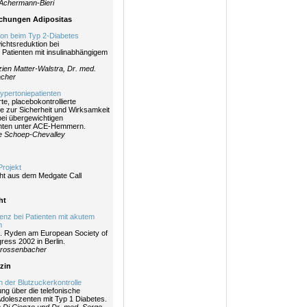
Achermann-Bieri
chungen Adipositas
on beim Typ 2-Diabetes
ichtsreduktion bei
 Patienten mit insulinabhängigem
lazien Matter-Walstra, Dr. med.
acher
Hypertoniepatienten
te, placebokontrollierte
ie zur Sicherheit und Wirksamkeit
bei übergewichtigen
enten unter ACE-Hemmern.
le Schoep-Chevalley
rojekt
ht aus dem Medgate Call
ht
enz bei Patienten mit akutem
m
f. Ryden am European Society of
ress 2002 in Berlin.
Grossenbacher
zin
n der Blutzuckerkontrolle
ng über die telefonische
Adoleszenten mit Typ 1 Diabetes.