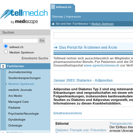
tellmed.ch
Sitemap
|
Impressum
Sie sind hier:
Fachliteratur
»
Medizin Spektrum
Suchen
tellmed.ch
Das Portal für Ärztinnen und Ärzte
Medizin Spektrum
Erweiterte Suche
Tellmed richtet sich ausschliesslich an Mitglieder
pharmazeutischer Berufe. Für Patienten und die Öff
Gesundheitsportal
www.sprechzimmer.ch
zur Ver
Fachliteratur
Journalscreening
Studienbesprechungen
Januar 2003: Diabetes - Adipositas
Medizin Spektrum
Adipositas und Diabetes Typ 2 sind eng miteinande
medinfo Journals
Erkrankungen sind vergesellschaftet mit einem erh
Ars Medici
Folgeerkrankungen, insbesondere kardiovaskulär
Studien zu Diabetes und Adipositas vorgestellt, er
Managed Care
Informationen zu diesen Krankheitsbildern.
Pädiatrie
Inhaltsverzeichnis
Psychiatrie/Neurologie
Gynäkologie
Editorial
Therapeutische 
Onkologie
Der Einfluss th
Diabetes-Therapie und -Prävention:
erneute Ulcerat