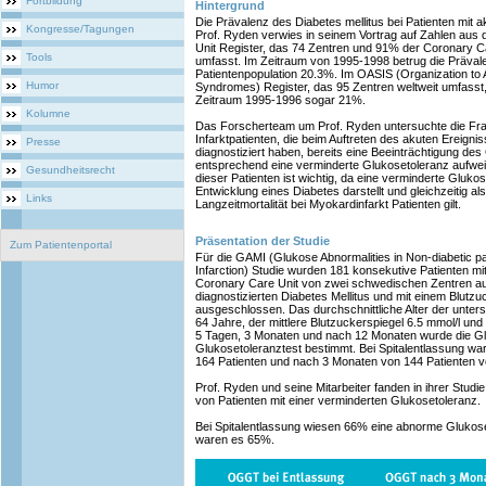
Fortbildung
Hintergrund
Die Prävalenz des Diabetes mellitus bei Patienten mit
Kongresse/Tagungen
Prof. Ryden verwies in seinem Vortrag auf Zahlen au
Unit Register, das 74 Zentren und 91% der Coronary C
Tools
umfasst. Im Zeitraum von 1995-1998 betrug die Prävale
Patientenpopulation 20.3%. Im OASIS (Organization to 
Humor
Syndromes) Register, das 95 Zentren weltweit umfasst,
Zeitraum 1995-1996 sogar 21%.
Kolumne
Das Forscherteam um Prof. Ryden untersuchte die Frag
Infarktpatienten, die beim Auftreten des akuten Ereign
Presse
diagnostiziert haben, bereits eine Beeinträchtigung d
entsprechend eine verminderte Glukosetoleranz aufwei
Gesundheitsrecht
dieser Patienten ist wichtig, da eine verminderte Glukos
Entwicklung eines Diabetes darstellt und gleichzeitig al
Links
Langzeitmortalität bei Myokardinfarkt Patienten gilt.
Präsentation der Studie
Zum Patientenportal
Für die GAMI (Glukose Abnormalities in Non-diabetic pa
Infarction) Studie wurden 181 konsekutive Patienten mi
Coronary Care Unit von zwei schwedischen Zentren au
diagnostizierten Diabetes Mellitus und mit einem Blutz
ausgeschlossen. Das durchschnittliche Alter der unter
64 Jahre, der mittlere Blutzuckerspiegel 6.5 mmol/l u
5 Tagen, 3 Monaten und nach 12 Monaten wurde die Gl
Glukosetoleranztest bestimmt. Bei Spitalentlassung wa
164 Patienten und nach 3 Monaten von 144 Patienten 
Prof. Ryden und seine Mitarbeiter fanden in ihrer Studi
von Patienten mit einer verminderten Glukosetoleranz.
Bei Spitalentlassung wiesen 66% eine abnorme Glukos
waren es 65%.