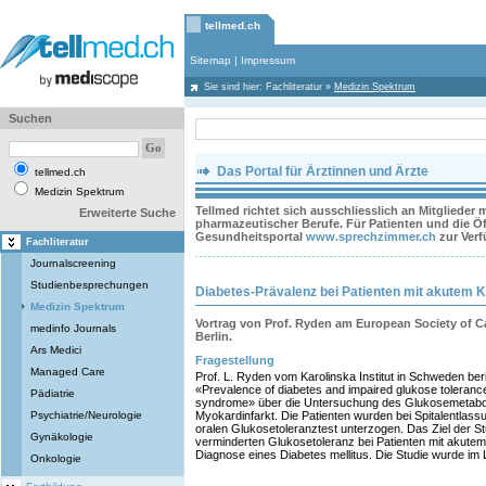
tellmed.ch
Sitemap
|
Impressum
Sie sind hier:
Fachliteratur
»
Medizin Spektrum
Suchen
Das Portal für Ärztinnen und Ärzte
tellmed.ch
Medizin Spektrum
Tellmed richtet sich ausschliesslich an Mitglieder
Erweiterte Suche
pharmazeutischer Berufe. Für Patienten und die Öff
Gesundheitsportal
www.sprechzimmer.ch
zur Ver
Fachliteratur
Journalscreening
Studienbesprechungen
Diabetes-Prävalenz bei Patienten mit akutem
Medizin Spektrum
Vortrag von Prof. Ryden am European Society of C
medinfo Journals
Berlin.
Ars Medici
Fragestellung
Managed Care
Prof. L. Ryden vom Karolinska Institut in Schweden ber
«Prevalence of diabetes and impaired glukose tolerance
Pädiatrie
syndrome» über die Untersuchung des Glukosemetabol
Psychiatrie/Neurologie
Myokardinfarkt. Die Patienten wurden bei Spitalentlas
oralen Glukosetoleranztest unterzogen. Das Ziel der S
Gynäkologie
verminderten Glukosetoleranz bei Patienten mit akute
Diagnose eines Diabetes mellitus. Die Studie wurde im L
Onkologie