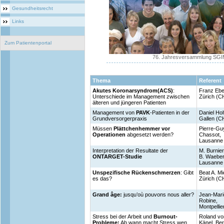
Gesundheitsrecht
Links
Zum Patientenportal
76. Jahresversammlung SGI
Thema
Referent
Akutes Koronarsyndrom(ACS)
:
Franz Eber
Unterschiede im Management zwischen
Zürich (C
älteren und jüngeren Patienten
Management von
PAVK
-Patienten in der
Daniel Hol
Grundversorgerpraxis
Gallen (C
Müssen
Plättchenhemmer vor
Pierre-Gu
Operationen
abgesetzt werden?
Chassot,
Lausanne
Interpretation der Resultate der
M. Burnie
ONTARGET-Studie
B. Waeber
Lausanne
Unspezifische Rückenschmerzen
: Gibt
Beat A. Mi
es das?
Zürich (C
Grand âge:
jusqu’où pouvons nous aller?
Jean-Mari
Robine,
Montpellie
Stress bei der Arbeit und
Burnout-
Roland vo
Probleme:
Ab wann macht Stress wen
Känel, Be