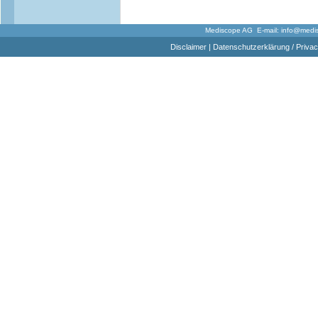
Mediscope AG E-mail:
info@medi
Disclaimer
|
Datenschutzerklärung / Privac