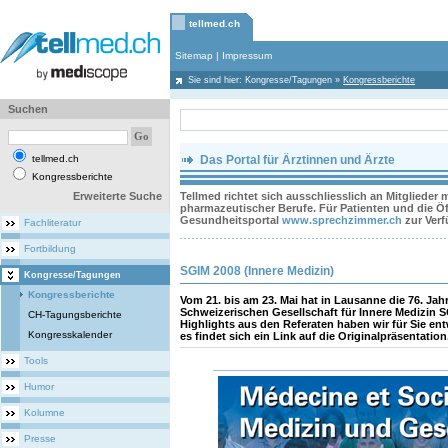
tellmed.ch
Sitemap
|
Impressum
Sie sind hier:
Kongresse/Tagungen
»
Kongressberichte
Suchen
tellmed.ch
Das Portal für Ärztinnen und Ärzte
Kongressberichte
Erweiterte Suche
Tellmed richtet sich ausschliesslich an Mitglieder
pharmazeutischer Berufe. Für Patienten und die Öff
Gesundheitsportal
www.sprechzimmer.ch
zur Ver
Fachliteratur
Fortbildung
SGIM 2008 (Innere Medizin)
Kongresse/Tagungen
Kongressberichte
Vom 21. bis am 23. Mai hat in Lausanne die 76. J
Schweizerischen Gesellschaft für Innere Medizin S
CH-Tagungsberichte
Highlights aus den Referaten haben wir für Sie 
Kongresskalender
es findet sich ein Link auf die Originalpräsentation
Tools
Humor
Kolumne
Presse