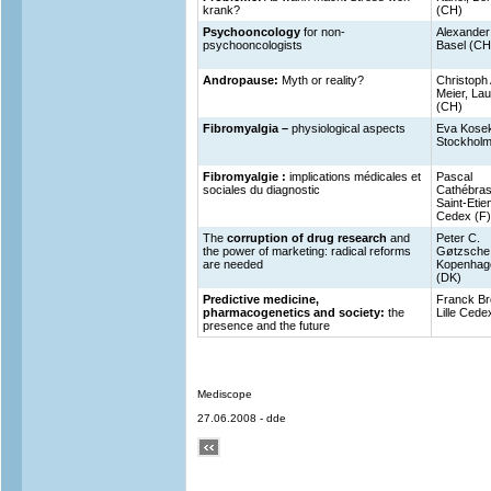
krank?
(CH)
Psychooncology
for non-
Alexander
psychooncologists
Basel (CH
Andropause:
Myth or reality?
Christoph 
Meier, La
(CH)
Fibromyalgia –
physiological aspects
Eva Kose
Stockholm
Fibromyalgie :
implications médicales et
Pascal
sociales du diagnostic
Cathébras
Saint-Etie
Cedex (F
The
corruption of drug research
and
Peter C.
the power of marketing: radical reforms
Gøtzsche
are needed
Kopenhag
(DK)
Predictive medicine,
Franck Bro
pharmacogenetics and society:
the
Lille Cede
presence and the future
Mediscope
27.06.2008 - dde