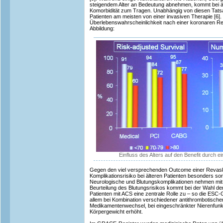
steigendem Alter an Bedeutung abnehmen, kommt bei äl
Komorbidität zum Tragen. Unabhängig von diesen Tatsac
Patienten am meisten von einer invasiven Therapie [6]. 
Überlebenswahrscheinlichkeit nach einer koronaren Reva
Abbildung:
Einfluss des Alters auf den Benefit durch e
Gegen den viel versprechenden Outcome einer Revask
Komplikationsrisiko bei älteren Patienten besonders so
Neurologische und Blutungskomplikationen nehmen mit 
Beurteilung des Blutungsrisikos kommt bei der Wahl der
Patienten mit ACS eine zentrale Rolle zu – so die ESC-Gu
allem bei Kombination verschiedener antithrombotische
Medikamentenwechsel, bei eingeschränkter Nierenfunk
Körpergewicht erhöht.