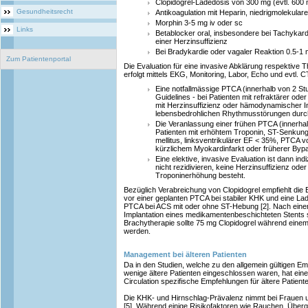
Clopidogrel-Ladedosis von 300 mg (evtl. 600 
Gesundheitsrecht
Antikoagulation mit Heparin, niedrigmolekular
Morphin 3-5 mg iv oder sc
Links
Betablocker oral, insbesondere bei Tachykar
einer Herzinsuffizienz
Bei Bradykardie oder vagaler Reaktion 0.5-1 m
Zum Patientenportal
Die Evaluation für eine invasive Abklärung respektive
erfolgt mittels EKG, Monitoring, Labor, Echo und evtl. 
Eine notfallmässige PTCA (innerhalb von 2 Stu
Guidelines - bei Patienten mit refraktärer oder
mit Herzinsuffizienz oder hämodynamischer Ins
lebensbedrohlichen Rhythmusstörungen durc
Die Veranlassung einer frühen PTCA (innerhal
Patienten mit erhöhtem Troponin, ST-Senkun
mellitus, linksventrikulärer EF < 35%, PTCA v
kürzlichem Myokardinfarkt oder früherer Byp
Eine elektive, invasive Evaluation ist dann i
nicht rezidivieren, keine Herzinsuffizienz o
Troponinerhöhung besteht.
Bezüglich Verabreichung von Clopidogrel empfiehlt di
vor einer geplanten PTCA bei stabiler KHK und eine La
PTCA bei ACS mit oder ohne ST-Hebung [2]. Nach ei
Implantation eines medikamentenbeschichteten Stents 
Brachytherapie sollte 75 mg Clopidogrel während eine
werden.
Management bei älteren Patienten
Da in den Studien, welche zu den allgemein gültigen Em
wenige ältere Patienten eingeschlossen waren, hat ein
Circulation spezifische Empfehlungen für ältere Patienten
Die KHK- und Hirnschlag-Prävalenz nimmt bei Frauen u
[5]. Während einige Risikofaktoren wie Rauchen, Überg