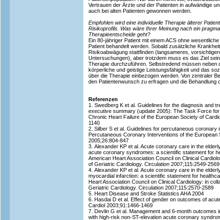
Vertrauen der Ärzte und der Patienten in aufwändige 
auch bei alten Patienten gewonnen werden.
Empfohlen wird eine individuelle Therapie älterer Patie
Risikoprofils. Was wäre Ihrer Meinung nach ein prag
Therapieentscheide geht?
Ein 80-jähriger Patient mit einem ACS ohne wesentliche 
Patient behandelt werden. Sobald zusätzliche Krankhei
Risikoabwägung stattfinden (langsameres, vorsichtiger
Untersuchungen), aber trotzdem muss es das Ziel sein
Therapie durchzuführen. Selbstredend müssen neben d
körperliche und geistige Leistungsfähigkeit und das soz
über die Therapie einbezogen werden. Von zentraler B
den Patientenwunsch zu erfragen und die Behandlung
Referenzen
1. Swedberg K et al. Guidelines for the diagnosis and tre
executive summary (update 2005): The Task Force for 
Chronic Heart Failure of the European Society of Cardi
1140
2. Silber S et al. Guidelines for percutaneous coronary
Percutaneous Coronary Interventions of the European S
2005;26:804-847
3. Alexander KP et al. Acute coronary care in the elder
acute coronary syndromes: a scientific statement for h
American Heart Association Council on Clinical Cardiolog
of Geriatric Cardiology. Circulation 2007;115:2549-2569
4. Alexander KP et al. Acute coronary care in the elderl
myocardial infarction: a scientific statement for health
Heart Association Council on Clinical Cardiology: in coll
Geriatric Cardiology. Circulation 2007;115:2570-2589
5. Heart Disease and Stroke Statistics AHA 2004
6. Hasdai D et al. Effect of gender on outcomes of ac
Cardiol 2003;91:1466-1469
7. Devlin G et al. Management and 6-month outcomes in 
with high-risk non-ST-elevation acute coronary syndro