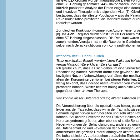
Im GRACE-Register wurden medizinische Daten von üb
ohne ST-Hebung gesammelt; 44% davon waren über 70,
kürzlich publizierte Analyse der Daten zeigte eine de
und invasiven Therapien mit steigendem Alter [7]. Gleic
bestätigen, dass die älteste Population – also die Pati
Revaskularisation profitieren; die Mortalität konnte dur
reduziert werden.
Zur gleichen Konklusion kommen die Autoren einer gro
[8]. Ins AMIS-Register wurden fast 12'000 Personen mi
ohne ST-Hebung eingeschlossen. Die Resultate waren e
zunehmenden Altersjahr nahm die Rate der in Guidelin
selbst nach Berücksichtigung von Kontraindikationen u
Interview mit F. Eberli, Zürich
Trotz maximalem Benefit werden ältere Patienten bei d
vernachlässigt. Wie erklären Sie sich das?
Ich glaube kaum, dass es sich dabei um eine Vernachl
Rationierung handelt. Vielmehr dürfte eine gewisse Uns
bezüglich Nutzen-Nebenwirkungsverhältnis der medik
allem der Koronarinterventionen bei älteren Patienten. 
wenig bekannt, dass gerade ältere Patienten von inva
profitieren können. Weiter besteht häufig auch eine Amb
gegenüber einer aktiven Therapie.
Wie könnte dieser Unterversorgung älterer Patienten 
Die Verunsicherung über die optimale, das heisst, pa
leider aus der Tatsache, dass wir in der Tat nicht wiss
Behandlungsrichtlinien auch bei alten und sehr alten 
können. Bei älteren Patienten ist das Risiko für einen
Koronarsyndroms grösser, aber ebenso sind die Behan
Nebenwirkungen der Behandlung ganz anders zu gewicht
die Datensammlung und –evaluation der bisherigen Beha
andererseits die gezielte Untersuchung von älteren Men
Die behandelnden Ärzte brauchen zusätzliche Richtlini
Patientenpopulation. Nur durch konkrete, evidenzbasi