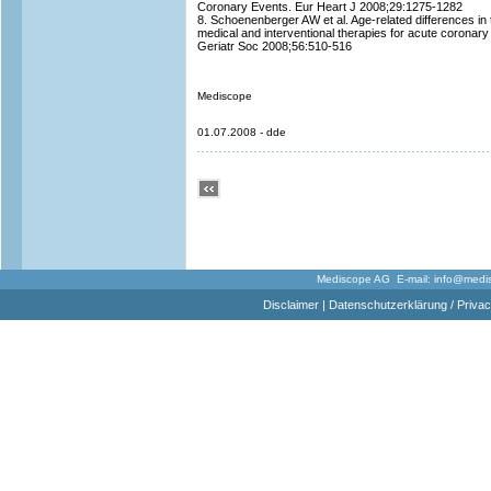
Coronary Events. Eur Heart J 2008;29:1275-1282
8. Schoenenberger AW et al. Age-related differences i
medical and interventional therapies for acute coronar
Geriatr Soc 2008;56:510-516
Mediscope
01.07.2008 - dde
Mediscope AG E-mail:
info@medi
Disclaimer
|
Datenschutzerklärung / Privac