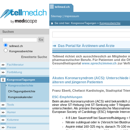
tellmed.ch
Sitemap
|
Impressum
Sie sind hier:
Kongresse/Tagungen
»
Kongressberichte
Suchen
Das Portal für Ärztinnen und Ärzte
tellmed.ch
Kongressberichte
Tellmed richtet sich ausschliesslich an Mitglieder
Erweiterte Suche
pharmazeutischer Berufe. Für Patienten und die Öff
Gesundheitsportal
www.sprechzimmer.ch
zur Ver
Fachliteratur
Fortbildung
Akutes Koronarsyndrom (ACS): Unterschiede
Kongresse/Tagungen
älteren und jüngeren Patienten
Kongressberichte
Franz Eberli, Chefarzt Kardiologie, Stadtspital Trie
CH-Tagungsberichte
ESC-Empfehlungen
Kongresskalender
Beim akuten Koronarsyndrom (ACS) wird bekanntlich z
Tools
einer ohne ST-Hebung (mit ST-Senkung oder T-Negativi
unterschieden. Als primäre therapeutische Massnahm
European Society of Cardiology (ESC) folgende Interve
Humor
4-8 Liter Sauerstoff bei Sauerstoffsättigung <
Kolumne
Nitrate sublingual oder iv (Vorsicht bei Blutd
Aspirin initial 160-325 mg iv, danach 75-100 m
Presse