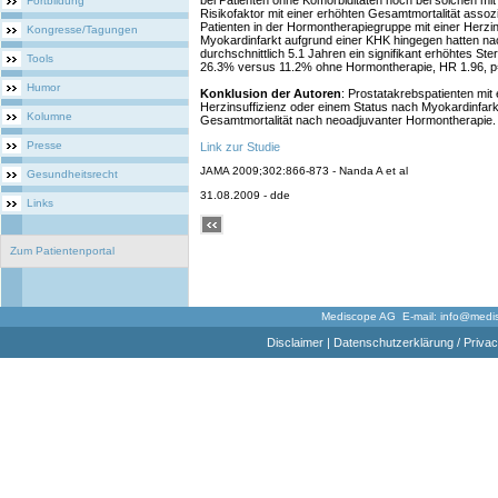
bei Patienten ohne Komorbiditäten noch bei solchen mi
Fortbildung
Risikofaktor mit einer erhöhten Gesamtmortalität assozi
Patienten in der Hormontherapiegruppe mit einer Herzin
Kongresse/Tagungen
Myokardinfarkt aufgrund einer KHK hingegen hatten na
durchschnittlich 5.1 Jahren ein signifikant erhöhtes Ste
Tools
26.3% versus 11.2% ohne Hormontherapie, HR 1.96, p
Humor
Konklusion der Autoren
: Prostatakrebspatienten mit
Herzinsuffizienz oder einem Status nach Myokardinfark
Kolumne
Gesamtmortalität nach neoadjuvanter Hormontherapie.
Presse
Link zur Studie
JAMA 2009;302:866-873 - Nanda A et al
Gesundheitsrecht
31.08.2009 - dde
Links
Zum Patientenportal
Mediscope AG E-mail:
info@medi
Disclaimer
|
Datenschutzerklärung / Privac