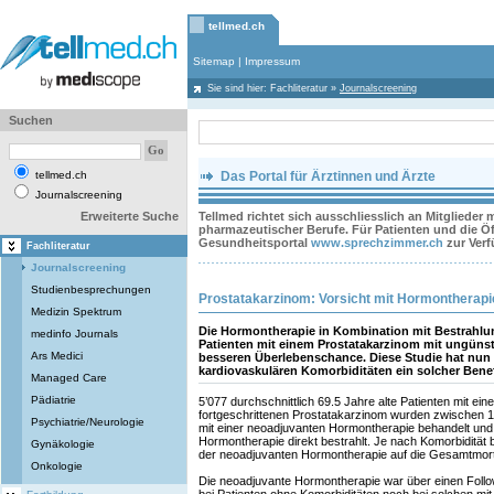
tellmed.ch
Sitemap
|
Impressum
Sie sind hier:
Fachliteratur
»
Journalscreening
Suchen
tellmed.ch
Das Portal für Ärztinnen und Ärzte
Journalscreening
Erweiterte Suche
Tellmed richtet sich ausschliesslich an Mitglieder
pharmazeutischer Berufe. Für Patienten und die Öff
Gesundheitsportal
www.sprechzimmer.ch
zur Ver
Fachliteratur
Journalscreening
Studienbesprechungen
Prostatakarzinom: Vorsicht mit Hormontherapi
Medizin Spektrum
Die Hormontherapie in Kombination mit Bestrahlun
medinfo Journals
Patienten mit einem Prostatakarzinom mit ungünst
Ars Medici
besseren Überlebenschance. Diese Studie hat nun e
kardiovaskulären Komorbiditäten ein solcher Benefi
Managed Care
Pädiatrie
5’077 durchschnittlich 69.5 Jahre alte Patienten mit eine
fortgeschrittenen Prostatakarzinom wurden zwischen 
Psychiatrie/Neurologie
mit einer neoadjuvanten Hormontherapie behandelt und
Hormontherapie direkt bestrahlt. Je nach Komorbidität 
Gynäkologie
der neoadjuvanten Hormontherapie auf die Gesamtmorta
Onkologie
Die neoadjuvante Hormontherapie war über einen Follo