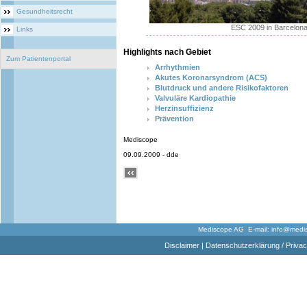
Gesundheitsrecht
ESC 2009 in Barcelon
Links
Highlights nach Gebiet
Zum Patientenportal
Arrhythmien
Akutes Koronarsyndrom (ACS)
Blutdruck und andere Risikofaktoren
Valvuläre Kardiopathie
Herzinsuffizienz
Prävention
Mediscope
09.09.2009 - dde
Mediscope AG E-mail:
info@medi
Disclaimer
|
Datenschutzerklärung / Privac