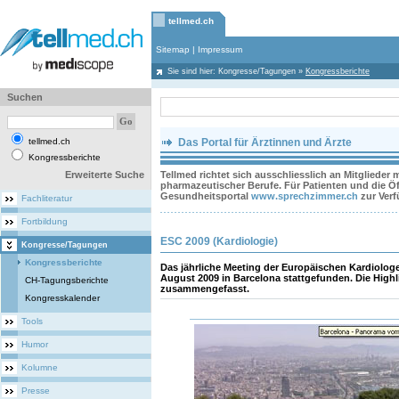
tellmed.ch
Sitemap
|
Impressum
Sie sind hier:
Kongresse/Tagungen
»
Kongressberichte
Suchen
tellmed.ch
Das Portal für Ärztinnen und Ärzte
Kongressberichte
Erweiterte Suche
Tellmed richtet sich ausschliesslich an Mitglieder
pharmazeutischer Berufe. Für Patienten und die Öff
Gesundheitsportal
www.sprechzimmer.ch
zur Ver
Fachliteratur
Fortbildung
ESC 2009 (Kardiologie)
Kongresse/Tagungen
Kongressberichte
Das jährliche Meeting der Europäischen Kardiolog
August 2009 in Barcelona stattgefunden. Die High
CH-Tagungsberichte
zusammengefasst.
Kongresskalender
Tools
Humor
Kolumne
Presse