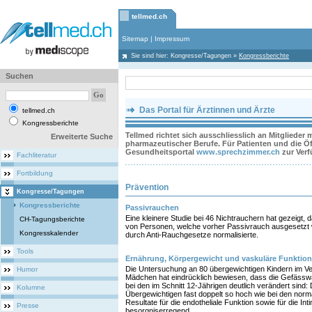
tellmed.ch
Sitemap
|
Impressum
Sie sind hier:
Kongresse/Tagungen
»
Kongressberichte
Suchen
Das Portal für Ärztinnen und Ärzte
tellmed.ch
Kongressberichte
Tellmed richtet sich ausschliesslich an Mitglieder
Erweiterte Suche
pharmazeutischer Berufe. Für Patienten und die Öff
Gesundheitsportal
www.sprechzimmer.ch
zur Ver
Fachliteratur
Fortbildung
Prävention
Kongresse/Tagungen
Kongressberichte
Passivrauchen
Eine kleinere Studie bei 46 Nichtrauchern hat gezeigt, d
CH-Tagungsberichte
von Personen, welche vorher Passivrauch ausgesetzt 
Kongresskalender
durch Anti-Rauchgesetze normalisierte.
Tools
Ernährung, Körpergewicht und vaskuläre Funktion
Die Untersuchung an 80 übergewichtigen Kindern im Ve
Humor
Mädchen hat eindrücklich bewiesen, dass die Gefässwän
bei den im Schnitt 12-Jährigen deutlich verändert sind: 
Kolumne
Übergewichtigen fast doppelt so hoch wie bei den norm
Resultate für die endotheliale Funktion sowie für die I
Presse
besorgniserregend.