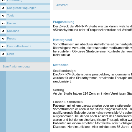
Fortbildung
Abstract
Kongresse/Tagungen
Tools
Fragestellung
Humor
Der Zweck der AFFIRM-Studie war zu klären, welche de
«Sinusrhythmus» oder «Frequenzkontrolle» bei Vorhoffl
Kolumne
Presse
Hintergrund
Vorhofflimmern mit absoluter Arrhythmie ist die häufig
Gesundheitsrecht
überwiegend versucht, elektrisch oder medikamentös 
herzustellen. Ob diese Strategie einer Kontrolle der ven
Links
bleibt unklar.
Methoden
Zum Patientenportal
Studiendesign
Die AFFIRM-Studie ist eine prospektive, randomisierte M
wurden für eine Sinusrhythmus-erhaltende Therapie od
randomisiert.
Setting
An der Studie haben 214 Zentren in den Vereinigten St
Einschlusskriterien
Patienten mit einem paroxysmalen oder persistierende
Vorhofflimmern wurden in die Studie eingeschlossen. D
qualifizierende Episode durfte keine reversible Ursach
aufgenommen, bei denen nach Ansicht des Studienleite
waren und bei denen eine langfristige Therapie nötig 
Patienten mit einem erhöhten Mortalitäts- oder Schlaganfa
Diabetes, Herzinsuffizienz, Alter mindestens 65 Jahre, 