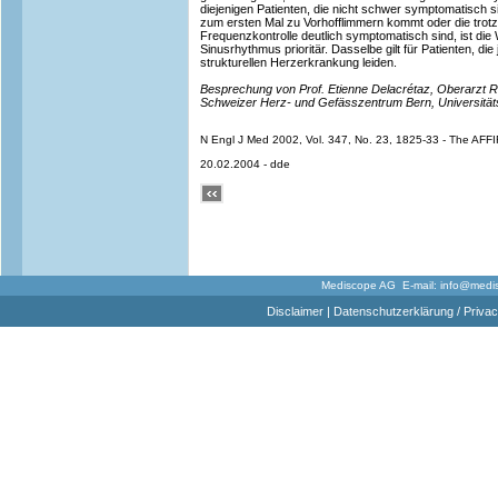
diejenigen Patienten, die nicht schwer symptomatisch si
zum ersten Mal zu Vorhofflimmern kommt oder die trot
Frequenzkontrolle deutlich symptomatisch sind, ist die
Sinusrhythmus prioritär. Dasselbe gilt für Patienten, die
strukturellen Herzerkrankung leiden.
Besprechung von Prof. Etienne Delacrétaz, Oberarzt Rh
Schweizer Herz- und Gefässzentrum Bern, Universitätskl
N Engl J Med 2002, Vol. 347, No. 23, 1825-33 - The AFFI
20.02.2004 - dde
Mediscope AG E-mail:
info@medi
Disclaimer
|
Datenschutzerklärung / Privac