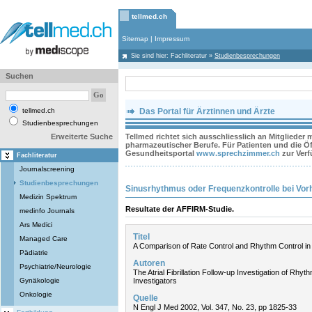
tellmed.ch
Sitemap
|
Impressum
Sie sind hier:
Fachliteratur
»
Studienbesprechungen
Suchen
tellmed.ch
Das Portal für Ärztinnen und Ärzte
Studienbesprechungen
Erweiterte Suche
Tellmed richtet sich ausschliesslich an Mitglieder
pharmazeutischer Berufe. Für Patienten und die Öff
Gesundheitsportal
www.sprechzimmer.ch
zur Ver
Fachliteratur
Journalscreening
Studienbesprechungen
Sinusrhythmus oder Frequenzkontrolle bei Vor
Medizin Spektrum
Resultate der AFFIRM-Studie.
medinfo Journals
Ars Medici
Titel
Managed Care
A Comparison of Rate Control and Rhythm Control in Pat
Pädiatrie
Autoren
Psychiatrie/Neurologie
The Atrial Fibrillation Follow-up Investigation of 
Gynäkologie
Investigators
Onkologie
Quelle
N Engl J Med 2002, Vol. 347, No. 23, pp 1825-33