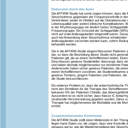
Diskussion durch den Autor
Die AFFIRM-Studie hat somit zeigen können, dass die 
Sinusrhythmus gegenüber der Frequenzkontrolle in der 
Vorteil bietet; weder im Hinblick auf die Überlebensrate
Lebensqualität oder andere klinische Komplikationen. 
in der Rhythmusgruppe ein ähnlich hohes Schlaganfallri
Frequenzgruppe. Ein Grossteil der Schlaganfälle (58%) 
nicht auf orale Antikoagulantien eingestellt waren. Da
auch bei Anwendung einer Sinusrhythmus-erhaltenden T
Antikoagulantien verzichtet werden kann, sofern Risiko
behandelt werden.
Die in die AFFIRM-Studie eingeschlossenen Patienten st
dar, so dass die Beurteilung dieser Studie nicht generali
Patienten gilt, die an einem Vorhofflimmern leiden. Eine
Einschlusses gewisse Studienleiter überzeugt, dass ei
und haben deshalb möglicherweise nur bestimmte Patien
Andererseits haben sicher gewisse Patienten, die ein
einem Vorhofflimmern vorziehen, die Studienteilnahme 
gewisse Tendenz, jüngere Patienten und Patienten, die
die Studie einzuschliessen.
Ein weiteres Problem ist, dass die antiarrhythmische 
nicht den Richtlinien für die Therapie des Vorhofflimme
bekamen 5% der Patienten Chinidin, das lebensgefähr
Ausserdem ist es nicht sicher, dass Klasse IC Antiarrh
strukturelle Herzerkrankung gegeben wurden. Diese su
Therapie hat möglicherweise die Morbidität und die Mor
erhöht.
Zusammenfassender Kommentar
Die AFFIRM-Studie stellt einen Meilenstein in der Ther
liegen harte Daten vor, die zeigen, dass eine Kontrolle
genauso gut ist, wie die Wiederherstellung des Sinusrhy