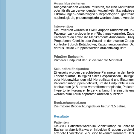
Ausschlusskriterien
Ausgeschlossen wurden Patienten, die eine Kontraindikat
oder für die zu verwendenden Antiarrhythmika aufwiesen
Erkrankungen (hämatologisch, hepatologisch, gastrointe
nephrologisch, pneumologisch) wurden ebenso von die
Intervention
Die Patienten wurden in zwei Gruppen randomisiert. In 
Patienten zu kardiovertieren (Rhythmuskontrolle). Zug
Kardioversion sowie die Medikamente Amiodaron, Disop
Propafenon, Chinidin oder Sotalol. In der zweiten Grup
kontrolliert durch Betablocker, Kalziumantagonisten, Dig
daraus. Beide Gruppen wurden oral antikoaguliert.
Primärer Endpunkt
Primärer Endpunkt der Studie war die Mortalität.
Sekundäre Endpunkte
Einerseits wurden verschiedene Parameter in den beide
Lebensqualität, Häufigkeit einer Hospitalisation, Häufi
oder Nebenwirkungen inkl. Herzstillstand und Blutungen
Patientensubgruppen definiert, um die Endpunkte in ein
beobachten (z.B. erste Vorhofflimmernepisode, Patienten
Hypertonie, koronare Herzerkrankung, Herzinsuffizien
werden zum Teil in separaten Arbeiten publiziert.
Beobachtungsdauer
Die mittlere Beobachtungsdauer betrug 3.5 Jahre.
Resultate
Patienten
Die 4’060 Patienten waren im Schnitt knapp 70 Jahre alt
Basischarakteristika waren in beiden Gruppen vergleic
arterielle Hypertonie, 26% eine bekannte koronare He