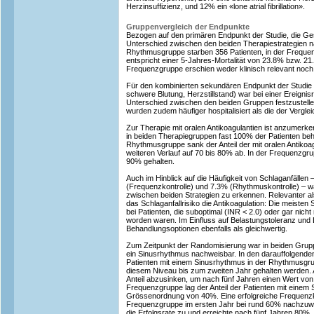
Herzinsuffizienz, und 12% ein «lone atrial fibrillation».
Gruppenvergleich der Endpunkte
Bezogen auf den primären Endpunkt der Studie, die Ges
Unterschied zwischen den beiden Therapiestrategien n
Rhythmusgruppe starben 356 Patienten, in der Frequen
entspricht einer 5-Jahres-Mortalität von 23.8% bzw. 21.
Frequenzgruppe erschien weder klinisch relevant noch wa
Für den kombinierten sekundären Endpunkt der Studie (
schwere Blutung, Herzstillstand) war bei einer Ereigni
Unterschied zwischen den beiden Gruppen festzustell
wurden zudem häufiger hospitalisiert als die der Vergle
Zur Therapie mit oralen Antikoagulantien ist anzumerke
in beiden Therapiegruppen fast 100% der Patienten beh
Rhythmusgruppe sank der Anteil der mit oralen Antikoa
weiteren Verlauf auf 70 bis 80% ab. In der Frequenzgru
90% gehalten.
Auch im Hinblick auf die Häufigkeit von Schlaganfällen 
(Frequenzkontrolle) und 7.3% (Rhythmuskontrolle) – wa
zwischen beiden Strategien zu erkennen. Relevanter al
das Schlaganfallrisiko die Antikoagulation: Die meisten
bei Patienten, die suboptimal (INR < 2.0) oder gar nicht
worden waren. Im Einfluss auf Belastungstoleranz und 
Behandlungsoptionen ebenfalls als gleichwertig.
Zum Zeitpunkt der Randomisierung war in beiden Grup
ein Sinusrhythmus nachweisbar. In den darauffolgenden
Patienten mit einem Sinusrhythmus in der Rhythmusgr
diesem Niveau bis zum zweiten Jahr gehalten werden. 
Anteil abzusinken, um nach fünf Jahren einen Wert von
Frequenzgruppe lag der Anteil der Patienten mit einem 
Grössenordnung von 40%. Eine erfolgreiche Frequenzko
Frequenzgruppe im ersten Jahr bei rund 60% nachzuwe
die Erfolgsrate zu und erreichte nach fünf Jahren 80%.