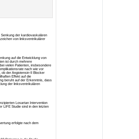
er Senkung der kardiovaskulären
nzeichen von linksventrikulärer
enkung auf die Entwicklung von
ten ist durch mehrere
bei vielen Patienten, insbesondere
omplikationsrate nach wie vor
 ob der Angiotensin-II Blocker
haften Effekt auf die
ung beruht auf der Erkenntnis, dass
lung der linksventrikulären
nzipierten Losartan Intervention
r LIFE Studie sind in den letzten
swertung erfolgte nach dem