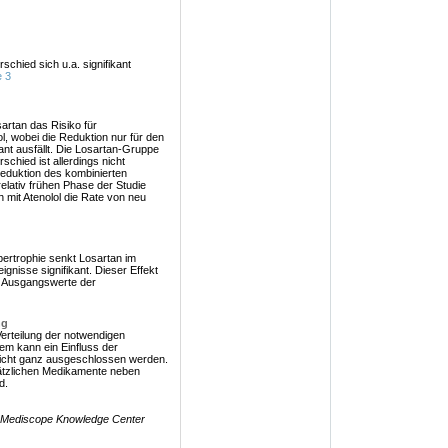
chied sich u.a. signifikant
e 3
rtan das Risiko für
l, wobei die Reduktion nur für den
ant ausfällt. Die Losartan-Gruppe
rschied ist allerdings nicht
 Reduktion des kombinierten
relativ frühen Phase der Studie
ch mit Atenolol die Rate von neu
pertrophie senkt Losartan im
ignisse signifikant. Dieser Effekt
e Ausgangswerte der
ng
erteilung der notwendigen
em kann ein Einfluss der
icht ganz ausgeschlossen werden.
usätzlichen Medikamente neben
d.
 Mediscope Knowledge Center