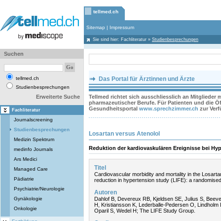
tellmed.ch
Sitemap
|
Impressum
Sie sind hier:
Fachliteratur
»
Studienbesprechungen
Suchen
tellmed.ch
Das Portal für Ärztinnen und Ärzte
Studienbesprechungen
Erweiterte Suche
Tellmed richtet sich ausschliesslich an Mitglieder
pharmazeutischer Berufe. Für Patienten und die Öff
Gesundheitsportal
www.sprechzimmer.ch
zur Ver
Fachliteratur
Journalscreening
Studienbesprechungen
Losartan versus Atenolol
Medizin Spektrum
Reduktion der kardiovaskulären Ereignisse bei Hyp
medinfo Journals
Ars Medici
Titel
Managed Care
Cardiovascular morbidity and mortality in the Losarta
Pädiatrie
reduction in hypertension study (LIFE): a randomised t
Psychiatrie/Neurologie
Autoren
Gynäkologie
Dahlof B, Devereux RB, Kjeldsen SE, Julius S, Beeve
H, Kristiansson K, Lederballe-Pedersen O, Lindholm
Onkologie
Oparil S, Wedel H; The LIFE Study Group.