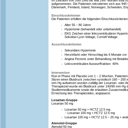
Im Zeitraum von Juni 1995 bis Mai 1997 wurden total 91
aufgenommen. Die Patienten rekrutierten sich aus 945
Dänemark, Finnland, Island, Norwegen, Schweden, En
Einschlusskriterien
Die Patienten erfüllten die folgenden Einschlusskriterien
Alter 55 – 80 Jahre
Hypertonie (behandelt oder unbehandelt)
EKG Zeichen einer linksventrikulären Hypert
Sokolow-Lyon Voltage, Cornell Voltage
Ausschlusskriterien
Sekundäre Hypertonie
Herzinfarkt oder Hirnschlag bis 6 Monate vor
Angina Pectoris unter Behandlung mit Betabl
Linksventrikuläre Auswurffraktion  40%
Intervention
Run-in Phase mit Placebo von 1 – 2 Wochen. Patienten,
Sitzen einen Blutdruck zwischen systolisch 160 – 200 
mm Hg aufwiesen wurden zufällig der Losartan- oder Ate
Therapieziel wurde ein Blutdruck unter 140/90 mm Hg de
Studienmedikamente sowie die erlaubten Zusatzmedika
Erreichung des Therapiezieles, angepasst.
Losartan-Gruppe
Losartan 50 mg
Losartan 50 mg + HCTZ 12.5 mg
- Losartan 100 mg + HCTZ 12.5 mg
Losartan 100 mg + HCTZ 12.5 – 25 mg + ande
Atenolol-Gruppe
Atenolol 50 mg