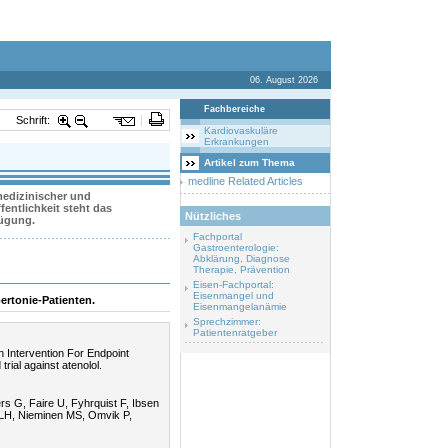
06. August 2026
Fachbereiche
Schrift:
Kardiovaskuläre
Erkrankungen
Artikel zum Thema
medline Related Articles
 medizinischer und
entlichkeit steht das
Nützliches
fügung.
Fachportal
Gastroenterologie:
Abklärung, Diagnose
Therapie, Prävention
Eisen-Fachportal:
Eisenmangel und
ertonie-Patienten.
Eisenmangelanämie
Sprechzimmer:
Patientenratgeber
n Intervention For Endpoint
rial against atenolol.
rs G, Faire U, Fyhrquist F, Ibsen
 LH, Nieminen MS, Omvik P,