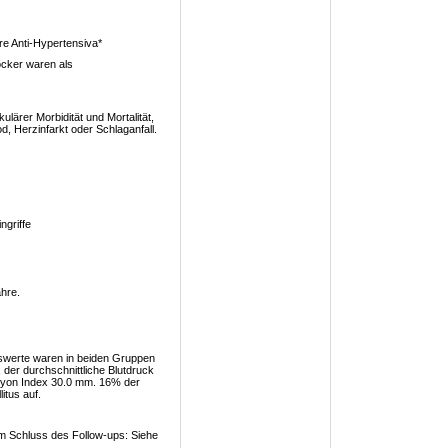
e Anti-Hypertensiva*
ocker waren als
lärer Morbidität und Mortalität,
d, Herzinfarkt oder Schlaganfall.
ngriffe
hre.
swerte waren in beiden Gruppen
 der durchschnittliche Blutdruck
Lyon Index 30.0 mm. 16% der
itus auf.
am Schluss des Follow-ups: Siehe