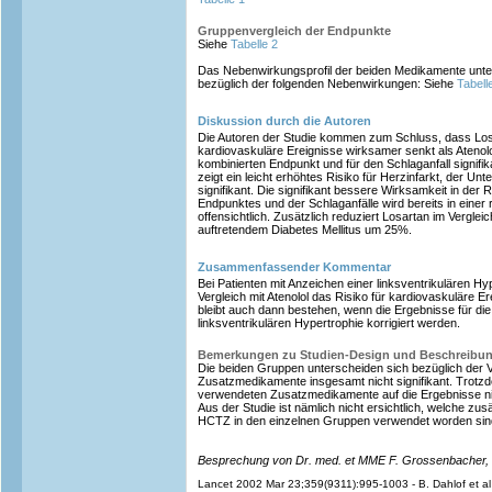
Gruppenvergleich der Endpunkte
Siehe
Tabelle 2
Das Nebenwirkungsprofil der beiden Medikamente unters
bezüglich der folgenden Nebenwirkungen: Siehe
Tabell
Diskussion durch die Autoren
Die Autoren der Studie kommen zum Schluss, dass Losa
kardiovaskuläre Ereignisse wirksamer senkt als Atenolo
kombinierten Endpunkt und für den Schlaganfall signifik
zeigt ein leicht erhöhtes Risiko für Herzinfarkt, der Unte
signifikant. Die signifikant bessere Wirksamkeit in der
Endpunktes und der Schlaganfälle wird bereits in einer 
offensichtlich. Zusätzlich reduziert Losartan im Verglei
auftretendem Diabetes Mellitus um 25%.
Zusammenfassender Kommentar
Bei Patienten mit Anzeichen einer linksventrikulären Hy
Vergleich mit Atenolol das Risiko für kardiovaskuläre Ere
bleibt auch dann bestehen, wenn die Ergebnisse für di
linksventrikulären Hypertrophie korrigiert werden.
Bemerkungen zu Studien-Design und Beschreibu
Die beiden Gruppen unterscheiden sich bezüglich der V
Zusatzmedikamente insgesamt nicht signifikant. Trotzd
verwendeten Zusatzmedikamente auf die Ergebnisse n
Aus der Studie ist nämlich nicht ersichtlich, welche z
HCTZ in den einzelnen Gruppen verwendet worden sin
Besprechung von Dr. med. et MME F. Grossenbacher,
Lancet 2002 Mar 23;359(9311):995-1003 - B. Dahlof et al