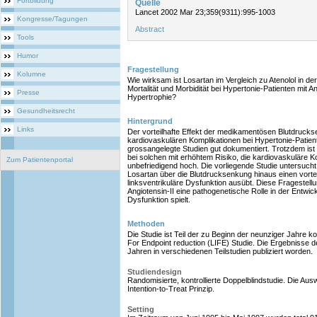
Fortbildung
Quelle
Lancet 2002 Mar 23;359(9311):995-1003
Kongresse/Tagungen
Abstract
Tools
Humor
Fragestellung
Kolumne
Wie wirksam ist Losartan im Vergleich zu Atenolol in d
Mortalität und Morbidität bei Hypertonie-Patienten mit A
Presse
Hypertrophie?
Gesundheitsrecht
Hintergrund
Links
Der vorteilhafte Effekt der medikamentösen Blutdrucks
kardiovaskulären Komplikationen bei Hypertonie-Patien
grossangelegte Studien gut dokumentiert. Trotzdem ist 
bei solchen mit erhöhtem Risiko, die kardiovaskuläre K
Zum Patientenportal
unbefriedigend hoch. Die vorliegende Studie untersucht,
Losartan über die Blutdrucksenkung hinaus einen vorteil
linksventrikuläre Dysfunktion ausübt. Diese Fragestell
Angiotensin-II eine pathogenetische Rolle in der Entwick
Dysfunktion spielt.
Methoden
Die Studie ist Teil der zu Beginn der neunziger Jahre ko
For Endpoint reduction (LIFE) Studie. Die Ergebnisse de
Jahren in verschiedenen Teilstudien publiziert worden.
Studiendesign
Randomisierte, kontrollierte Doppelblindstudie. Die Au
Intention-to-Treat Prinzip.
Setting