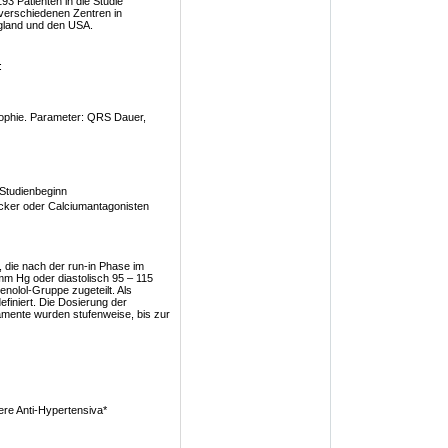
93 Patienten in die Studie
 verschiedenen Zentren in
gland und den USA.
:
rophie. Parameter: QRS Dauer,
 Studienbeginn
ocker oder Calciumantagonisten
 die nach der run-in Phase im
mm Hg oder diastolisch 95 – 115
nolol-Gruppe zugeteilt. Als
finiert. Die Dosierung der
mente wurden stufenweise, bis zur
re Anti-Hypertensiva*