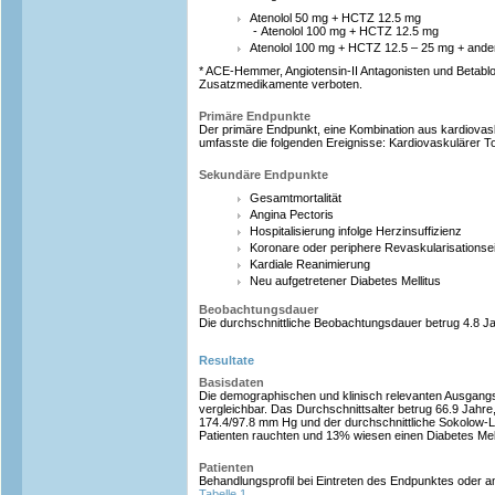
Atenolol 50 mg + HCTZ 12.5 mg
- Atenolol 100 mg + HCTZ 12.5 mg
Atenolol 100 mg + HCTZ 12.5 – 25 mg + ander
* ACE-Hemmer, Angiotensin-II Antagonisten und Betabl
Zusatzmedikamente verboten.
Primäre Endpunkte
Der primäre Endpunkt, eine Kombination aus kardiovasku
umfasste die folgenden Ereignisse: Kardiovaskulärer To
Sekundäre Endpunkte
Gesamtmortalität
Angina Pectoris
Hospitalisierung infolge Herzinsuffizienz
Koronare oder periphere Revaskularisationsei
Kardiale Reanimierung
Neu aufgetretener Diabetes Mellitus
Beobachtungsdauer
Die durchschnittliche Beobachtungsdauer betrug 4.8 Ja
Resultate
Basisdaten
Die demographischen und klinisch relevanten Ausgang
vergleichbar. Das Durchschnittsalter betrug 66.9 Jahre,
174.4/97.8 mm Hg und der durchschnittliche Sokolow-
Patienten rauchten und 13% wiesen einen Diabetes Mell
Patienten
Behandlungsprofil bei Eintreten des Endpunktes oder 
Tabelle 1