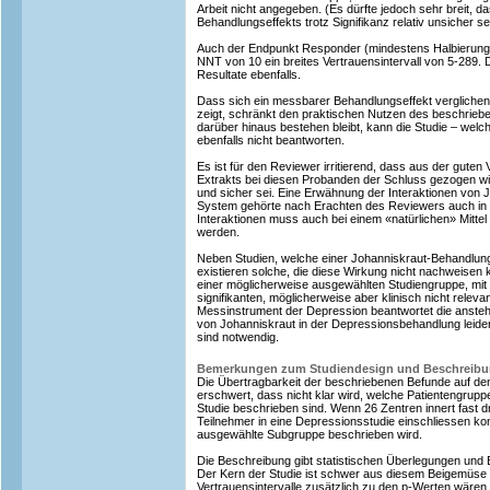
Arbeit nicht angegeben. (Es dürfte jedoch sehr breit, 
Behandlungseffekts trotz Signifikanz relativ unsicher sei
Auch der Endpunkt Responder (mindestens Halbierung 
NNT von 10 ein breites Vertrauensintervall von 5-289. D
Resultate ebenfalls.
Dass sich ein messbarer Behandlungseffekt vergliche
zeigt, schränkt den praktischen Nutzen des beschriebe
darüber hinaus bestehen bleibt, kann die Studie – welc
ebenfalls nicht beantworten.
Es ist für den Reviewer irritierend, dass aus der guten
Extrakts bei diesen Probanden der Schluss gezogen wi
und sicher sei. Eine Erwähnung der Interaktionen von
System gehörte nach Erachten des Reviewers auch in d
Interaktionen muss auch bei einem «natürlichen» Mitte
werden.
Neben Studien, welche einer Johanniskraut-Behandlung 
existieren solche, die diese Wirkung nicht nachweisen k
einer möglicherweise ausgewählten Studiengruppe, mit 
signifikanten, möglicherweise aber klinisch nicht rele
Messinstrument der Depression beantwortet die anste
von Johanniskraut in der Depressionsbehandlung leider 
sind notwendig.
Bemerkungen zum Studiendesign und Beschreib
Die Übertragbarkeit der beschriebenen Befunde auf den 
erschwert, dass nicht klar wird, welche Patientengruppe
Studie beschrieben sind. Wenn 26 Zentren innert fast d
Teilnehmer in eine Depressionsstudie einschliessen konn
ausgewählte Subgruppe beschrieben wird.
Die Beschreibung gibt statistischen Überlegungen und
Der Kern der Studie ist schwer aus diesem Beigemüse
Vertrauensintervalle zusätzlich zu den p-Werten wären