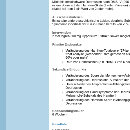
Milde bis mittelschwere Depression nach DMS-IV (296.2
einem Score auf der Hamilton-Skala (17-item-Version) 
(dabei bei Item 1 ein Wert von 2 oder mehr).
Ausschlusskriterien
Ernsthafte andere psychiatrische Leiden, deutliche Suiz
Symptome innerhalb der run-in Phase bereits von 25% 
Intervention
2 mal täglich 300 mg Hypericum-Extrakt, soweit möglich
Primäre Endpunkte
Veränderung des Hamilton-Totalscore (17-item-
treat Analyse (Responder-Rate gemessen als
50% oder mehr)
Rate von Remissionen (d.h. HAM-D von 6 ode
Sekundäre Endpunkte
Veränderung des Score der Montgomery-Åsb
Veränderung des Depressions-Subscore der
Unterschiedliches Ansprechen in Abhängigkeit
Depression
Veränderung der Hauptsymptome der Depress
Melancholie-Subskala des Hamilton)
Veränderung des Hamilton-Score in Abhängigk
Depression
Beobachtungsdauer
6 Wochen.
Resultate