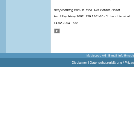
Besprechung von Dr. med. Urs Berner, Basel
Am J Psychiatry 2002; 159:1361-66 - Y. Lecrubier et al
14.02.2004 - dde
Mediscope AG E-mail:
info@medi
Disclaimer
|
Datenschutzerklärung / Privac