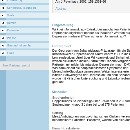
Fortbildung
Am J Psychiatry 2002; 159:1361-66
Kongresse/Tagungen
Abstract
Tools
Humor
Fragestellung
Wirkt ein Johanniskraut-Extrakt bei ambulanten Patiente
Kolumne
Depression signifikant besser als Placebo? Werden a
Depression reduziert? Wie sicher ist Johanniskraut?
Presse
Gesundheitsrecht
Hintergrund
Der Gebrauch von Johanniskraut-Präparaten für die Be
Links
mittelschweren Depressionen nimmt enorm zu. Da die b
kein eindeutiges Urteil über Wirksamkeit und Sicherhei
wollten die Autoren diesen Extrakt mit Placebo vergleic
Patienten mit milder bis mässiger Depression nach DM
Zum Patientenportal
Wirksamkeit auf die hauptsächlichsten Symptome der D
Melancholie-Subskala gemessen). Weiter interessier
initialen Schweregrad der Depression und dem Behand
wurde mit klinischer Untersuchung und Laborkontrolle
gesucht.
Methoden
Studiendesign
Doppelblindes Studiendesign über 6 Wochen in 26 Studi
Studiendauer knapp 3 Jahre bei total 375 Patienten.
Setting
Meist Ambulatorien von psychiatrischen Kliniken, verei
behandelbare Patienten. Patienten, welche von sich au
Einschlusskriterien