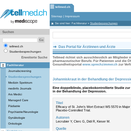
tellmed.ch
Sitemap
|
Impressum
Sie sind hier:
Fachliteratur
»
Studienbesprechungen
Suchen
tellmed.ch
Das Portal für Ärztinnen und Ärzte
Studienbesprechungen
Erweiterte Suche
Tellmed richtet sich ausschliesslich an Mitglieder
pharmazeutischer Berufe. Für Patienten und die Öff
Gesundheitsportal
www.sprechzimmer.ch
zur Ver
Fachliteratur
Journalscreening
Studienbesprechungen
Johanniskraut in der Behandlung der Depressi
Medizin Spektrum
Eine doppelblinde, placebokontrollierte Studie zu
medinfo Journals
in der Behandlung der Depression.
Ars Medici
Managed Care
Titel
Pädiatrie
Efficacy of St. John’s Wort Extract WS 5570 in Major
Placebo-Controlled Trial.
Psychiatrie/Neurologie
Autoren
Gynäkologie
Lecrubier Y, Clerc G, Didi R, Kieser M.
Onkologie
Quelle