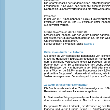
Basisdaten
Die Charakteristika der randomisierten Patientengruppe
Frauenanteil (rund 75%), den Anteil an Patienten mit le
Depression, die Altersverteilung und die Mittelwerte de
Patienten
In der Verum-Gruppe haben 9.7% die Studie verfrüht b
Patienten unter Verum, und 157 Patienten unter Place
ausgewertet werden).
Gruppenvergleich der Endpunkte
Sowohl in der Placebo- wie der Verum-Gruppe sanken d
der ersten vier Studienwochen deutlich ab. Bis zur Woch
Unterschied zu beobachten.
Follow up nach 6 Wochen: Siehe
Tabelle 1
Diskussion durch die Autoren
Sie sehen die Wirksamkeit der Behandlung von leichte
x 300 mg Hypericum-Extrakt als gegeben an. Auf der Ha
durchschnittliche Verbesserung von 1.8 Punkten (durch
Punkte) nach einer Behandlungsdauer von sechs Woc
Eine Reduktion der Hamilton-Werte von 50% oder mehr
sechs Wochen bei 52.7%, unter Placebo nur bei 42.3%
(sekundäre Endpunkte) zeigten teils signifikante, teils k
Verbesserungen unter Behandlung mit Hypericum-Extra
Zusammenfassender Kommentar
Die Studie wurde nach einer Zwischenanalyse von 169
Resultaten mit weiteren Patienten fortgeführt.
Im Text werden Subgruppenanalysen, Intention-to-treat
durcheinander erwähnt, was ein Nachvollziehen mühs
Der primäre Studien-Endpunkt, die Veränderung des Ha
Placebo- und Verum-Gruppe, ist mit 1.8 Punkten gering. E